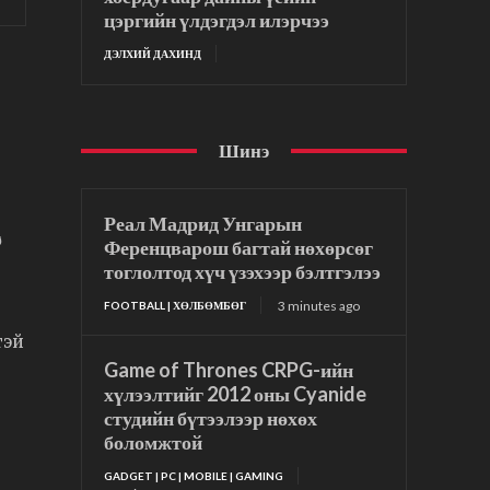
цэргийн үлдэгдэл илэрчээ
ДЭЛХИЙ ДАХИНД
Шинэ
Реал Мадрид Унгарын
г
Ференцварош багтай нөхөрсөг
тоглолтод хүч үзэхээр бэлтгэлээ
3 minutes ago
FOOTBALL | ХӨЛБӨМБӨГ
тэй
Game of Thrones CRPG-ийн
хүлээлтийг 2012 оны Cyanide
студийн бүтээлээр нөхөх
боломжтой
GADGET | PC | MOBILE | GAMING