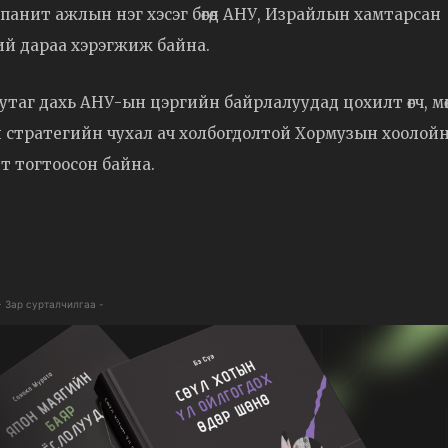
мпанит ажлын нэг хэсэг бөгөөд АНУ, Израйлын хамтарсан
ий дараа хэрэгжиж байна.
утаг дахь АНУ-ын цэргийн байрлалуудад цохилт өгч, мө
 стратегийн чухал ач холбогдолтой Хормузын хоолой
алт тогтоосон байна.
- Зар сурталчилгаа -