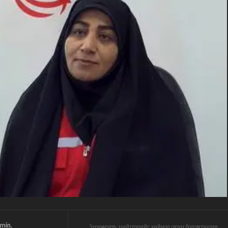
min.
Энэхүү мэдээ, нийтлэлийг хиймэл оюун боловсруулав.