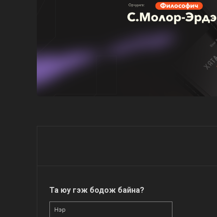
Та юу гэж бодож байна?
Нэр