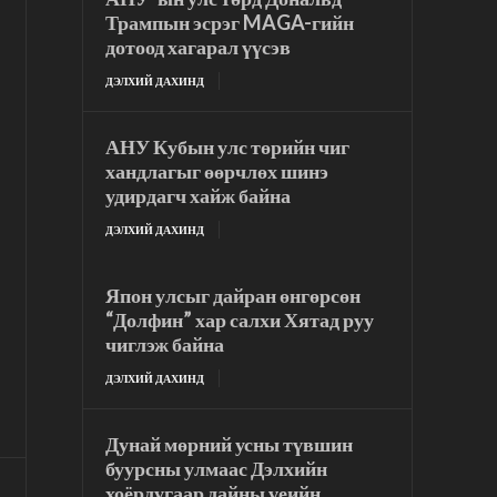
Трампын эсрэг MAGA-гийн
дотоод хагарал үүсэв
ДЭЛХИЙ ДАХИНД
АНУ Кубын улс төрийн чиг
хандлагыг өөрчлөх шинэ
удирдагч хайж байна
ДЭЛХИЙ ДАХИНД
Япон улсыг дайран өнгөрсөн
“Долфин” хар салхи Хятад руу
чиглэж байна
ДЭЛХИЙ ДАХИНД
Дунай мөрний усны түвшин
буурсны улмаас Дэлхийн
хоёрдугаар дайны үеийн