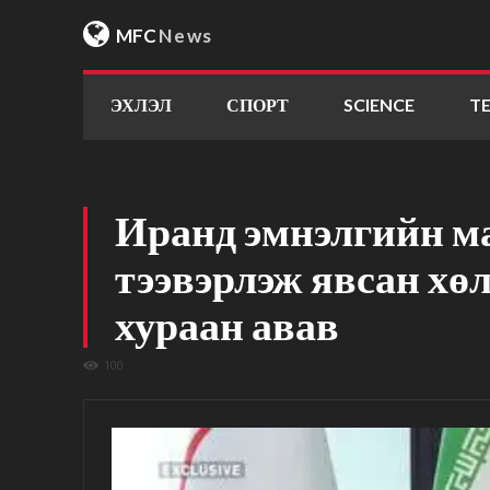
MFC
News
ЭХЛЭЛ
СПОРТ
SCIENCE
T
Иранд эмнэлгийн м
тээвэрлэж явсан хө
хураан авав
100