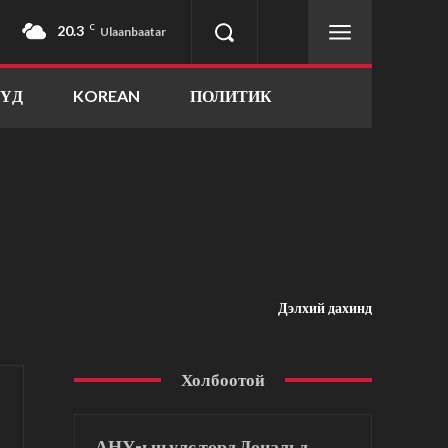
20.3
C
Ulaanbaatar
ҮҮД
KOREAN
ПОЛИТИК
Дэлхий дахинд
Холбоотой
АНУ-ын улс төрд Дональд