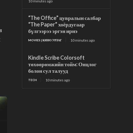
10 minutes ago
“The Office” цувралын салбар
“The Paper” хоёрдугаар
бүлгээрээ эргэн ирнэ
н
н
10 minutes ago
MOVIES | КИНО УРЛАГ
Kindle Scribe Colorsoft
төхөөрөмжийн тойм: Онцлог
болон сул талууд
10 minutes ago
TECH