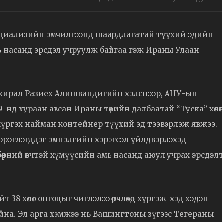
нь диализийн эмчилгээнд шаардлагатай түүхий эдийн
ь насанд эрсдэл учруулж байгаа гэж Ираны Улаан
ахирал Разиех Алишвандигийн хэлснээр, АНУ-ын
9-нд хураан авсан Ираны төрийн далбаатай “Туска” хөлө
хүргэх найман контейнер түүхий эд тээвэрлэж явжээ.
эрэглэгддэг эмнэлгийн хэрэгсэл үйлдвэрлэхэд
бөөрний өвчтэй хүмүүсийн амь насанд аюул учрах эрсдэл
8 хөлөг онгоцыг чиглэлээ өөрчлөхөд хүргэж, хэд хэдэн
айна. Эл арга хэмжээ нь Вашингтоны зүгээс Тегераны