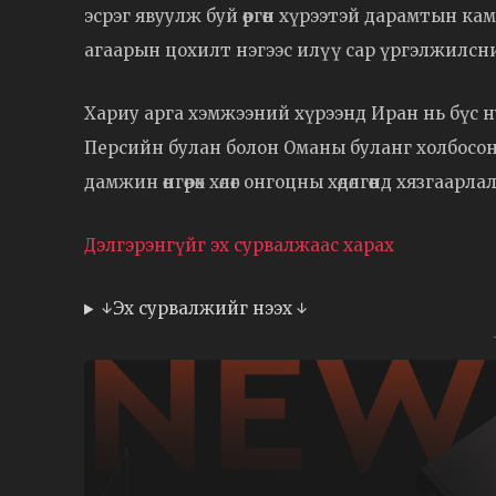
эсрэг явуулж буй өргөн хүрээтэй дарамтын ка
агаарын цохилт нэгээс илүү сар үргэлжилсн
Хариу арга хэмжээний хүрээнд Иран нь бүс н
Персийн булан болон Оманы буланг холбосон
дамжин өнгөрөх хөлөг онгоцны хөдөлгөөнд хязгаарл
Дэлгэрэнгүйг эх сурвалжаас харах
↓Эх сурвалжийг нээх ↓