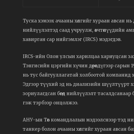
Туска хэмээх ачааны хөлгийг хураан авсан 
нийлүүлэлтэд саад учруулж, өвчтөнүүдийн ам
хавирган сар нийгэмлэг (IRCS) мэдэгдэв.
IRCS-ийн Олон улсын харилцаа хариуцсан з
Тэнгисийн цэргийн хүчин дөрөвдүгээр сарын 1
нь тус байгууллагатай холбоотой компанид 
Эдгээр түүхий эд нь диализийн шүүлтүүрт х
зориулагдсан бөгөөд нийлүүлэлт тасалдсанаар 
гэж тэрбээр онцолжээ.
АНУ-ын Төв командлалын мэдээлснээр тэд нийт 3
танкер болон ачааны хөлгийг хураан авсан б