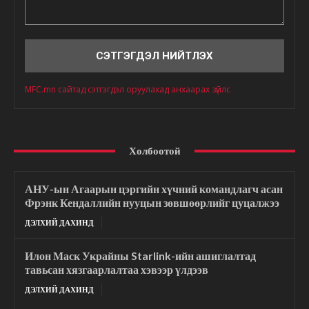
Сэтгэгдэл
MFC.mn сайтад сэтгэгдэл оруулахад анхаарах зүйлс
Холбоотой
АНУ-ын Агаарын цэргийн хүчний командлагч асан
Фрэнк Кендаллийн нууцын зөвшөөрлийг цуцалжээ
ДЭЛХИЙ ДАХИНД
Илон Маск Украйны Starlink-ийн ашиглалтад
тавьсан хязгаарлалтаа хэвээр үлдээв
ДЭЛХИЙ ДАХИНД