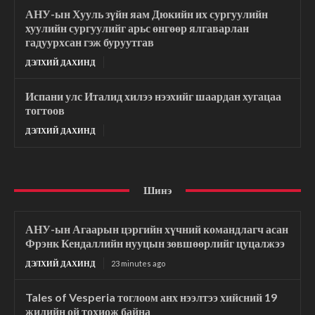
АНУ-ын Хууль зүйн яам Дюкийн их сургуулийн
хуулийн сургуулийг арьс өнгөөр ялгаварлан
гадуурхсан гэж буруутгав
ДЭЛХИЙ ДАХИНД
Испани улс Италид хилээ нээхийг шаардан хугацаа
тогтоов
ДЭЛХИЙ ДАХИНД
Шинэ
АНУ-ын Агаарын цэргийн хүчний командлагч асан
Фрэнк Кендаллийн нууцын зөвшөөрлийг цуцалжээ
ДЭЛХИЙ ДАХИНД
23 minutes ago
Tales of Vesperia тоглоом анх нээлтээ хийсний 19
жилийн ой тохиож байна