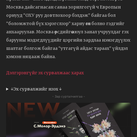
Москва дайсагнасан санаа зорилгогүй ч Европын
орнууд “ОХУ руу довтлохоор бэлдэж” байгаа бол
“боломжтой бүх хэрэгслээр” хариу өгөх болно гэдгийг
анхааруулав. Москва өөрсдийгөө аюул занал учруулдаг гэх
барууны мэдэгдлүүдийг цэргийн зардлаа нэмэгдүүлэх
шалтаг болгож байгаа “утгагүй айдас тараах” үйлдэл
хэмээн няцааж байна.
Дэлгэрэнгүйг эх сурвалжаас харах
↓Эх сурвалжийг нээх ↓
- Зар сурталчилгаа -