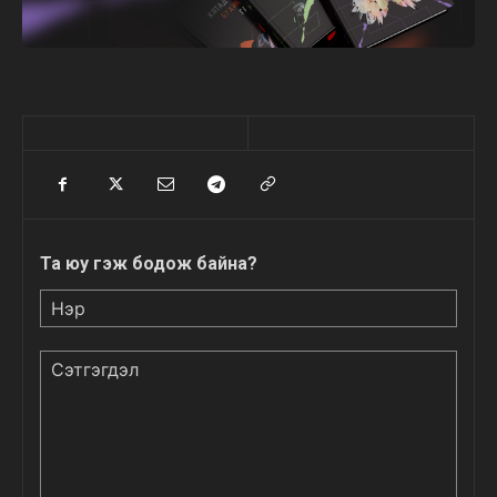
Та юу гэж бодож байна?
Нэр