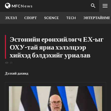
MFC
News
ЭХЛЭЛ
СПОРТ
SCIENCE
TECH
ЭНТЕРТАЙНМЕ
Эстонийн ерөнхийлөгч ЕХ-ыг
ОХУ-тай яриа хэлэлцээр
хийхэд бэлдэхийг уриалав
69
Дэлхий дахинд