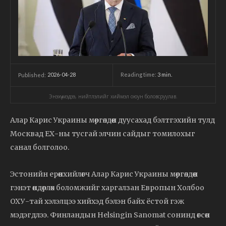
2026-04-28
Reading time:
3
min.
Published:
Энэхүү мэдээ, нийтлэлийг хиймэл оюун боловсруулав.
Алар Карис Украины мөргөлдөөн дуусахад бэлтгэхийн тулд
Москвад ЕХ-ны тусгай элчин сайдыг томилохыг
санал болголоо.
Эстонийн ерөнхийлөгч Алар Карис Украины мөргөлдөөн
гэнэт өндөрлөх боломжийг харгалзан Европын Холбоо
ОХУ-тай хэлэлцээ хийхэд бэлэн байх ёстой гэж
мэдэгдлээ. Финландын Helsingin Sanomat сонинд өгсөн