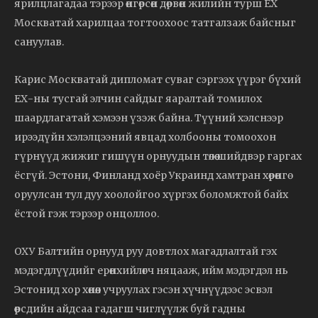
ярилцлагадаа тэрээр өнгөрсөн дөрвөн жилийн турш ЕХ
Москватай харилцаа тогтоохоос татгалзаж байсныг
сануулав.
Карис Москватай дипломат суваг сэргээх үүрэг бүхий
ЕХ-ны тусгай элчин сайдыг яаралтай томилох
шаардлагатай хэмээн үзэж байна. Түүний хэлснээр
ирээдүйн хэлэлцээний явцад холбооны томоохон
гүрнүүд жижиг гишүүн орнуудын төлөө шийдвэр гаргах
ёсгүй. Эстони, Финланд хоёр Украинд хамтран хөрөнгө
оруулсан тул дуу хоолойгоо хүргэх боломжтой байх
ёстой гэж тэрээр онцоллоо.
ОХУ Балтийн орнууд руу довтлох магадлалтай гэх
мэдэгдлүүдийг ерөнхийлөгч няцааж, ийм мэдэгдэл нь
Эстонид хор хөнөөл учруулах гэсэн хүчнүүдээс эсвэл
өөрсдийн айдсаа гадагш чиглүүлж буй гадны