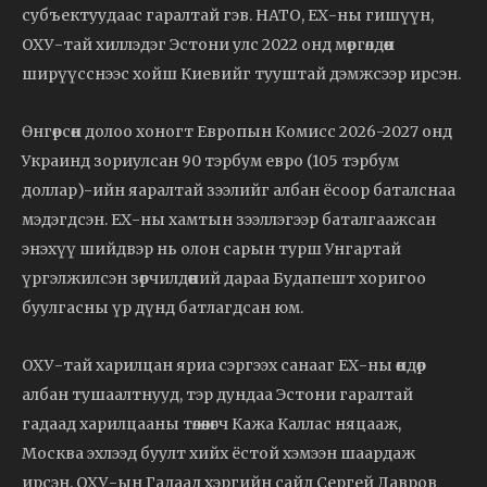
субъектуудаас гаралтай гэв. НАТО, ЕХ-ны гишүүн,
ОХУ-тай хиллэдэг Эстони улс 2022 онд мөргөлдөөн
ширүүсснээс хойш Киевийг тууштай дэмжсээр ирсэн.
Өнгөрсөн долоо хоногт Европын Комисс 2026-2027 онд
Украинд зориулсан 90 тэрбум евро (105 тэрбум
доллар)-ийн яаралтай зээлийг албан ёсоор баталснаа
мэдэгдсэн. ЕХ-ны хамтын зээллэгээр баталгаажсан
энэхүү шийдвэр нь олон сарын турш Унгартай
үргэлжилсэн зөрчилдөөний дараа Будапешт хоригоо
буулгасны үр дүнд батлагдсан юм.
ОХУ-тай харилцан яриа сэргээх санааг ЕХ-ны өндөр
албан тушаалтнууд, тэр дундаа Эстони гаралтай
гадаад харилцааны төлөөлөгч Кажа Каллас няцааж,
Москва эхлээд буулт хийх ёстой хэмээн шаардаж
ирсэн. ОХУ-ын Гадаад хэргийн сайд Сергей Лавров