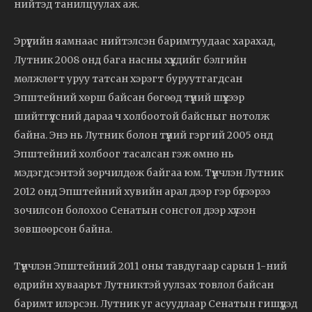
нийтэд танилцуулах аж.
Эрүүгийн яамнаас нийтэлсэн баримтуудаас харахад,
Лутник 2008 онд бага насны хүүхдийг бэлгийн
мөлжлөгт уруу татсан хэрэгт буруутгагдсан
Эпштейний хөрш байсан бөгөөд түүний шүүхээр
шийтгүүлсний дараа ч холбоотой байсныг нотолж
байна. Энэ нь Лутник болон түүний гэргий 2005 онд
Эпштейний холбоог тасалсан гэж өмнө нь
мэдэгдсэнтэй зөрчилдөж байгаа юм. Түүнчлэн Лутник
2012 онд Эпштейний хувийн арал дээр гэр бүлээрээ
зочилсон болохоо Сенатын сонсгол дээр хүлээн
зөвшөөрсөн байна.
Түүнчлэн Эпштейний 2011 оны тавдугаар сарын 1-ний
өдрийн хуваарьт Лутниктэй уулзах товлол байсан
баримт илэрсэн. Лутник уг асуудлаар Сенатын гишүүдэд