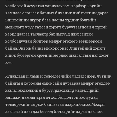
холбоотой асуултад хариулах юм. Тэрбээр Эрүүгийн
яамнаас олон сая баримт бичгийг нийтэлсний дараа,
Эпштейний шүүхээр бага насны хүүхдийг бэлгийн
мөлжлөгт уруу татсан хэрэгт буруутгагдсан ч түүнтэй
харилцаагаа таслаагүй баримтууд илэрсэнтэй
холбогдуулан бичгээр мэдүүлэг өгөхөөр зөвшөөрсөн
байна. Энэ нь байнгын хорооны Эпштейний хэрэгт
хийж буй өргөн хүрээний мөрдөн шалгалтын нэг хэсэг
юм.
Худалдааны яамны төлөөлөгчийн мэдээлснээр, Лутник
байнгын хорооны өмнө сайн дураараа мэдүүлэг өгөхдөө
хэвлэл мэдээллийн буруу, үндэслэлгүй мэдээллүүдийг
няцааж, яамны түүхэн ач холбогдолтой ажлуудад
төвлөрөхийг зорьж байгаагаа илэрхийлжээ. Мэдүүлэг
хаалттай явагдах бөгөөд бичвэрийг дараа нь олон