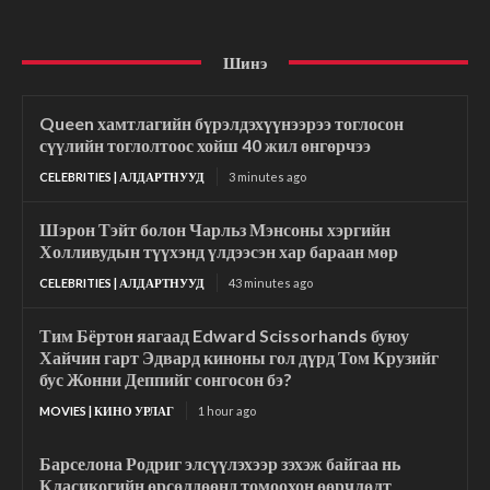
Шинэ
Queen хамтлагийн бүрэлдэхүүнээрээ тоглосон
сүүлийн тоглолтоос хойш 40 жил өнгөрчээ
CELEBRITIES | АЛДАРТНУУД
3 minutes ago
Шэрон Тэйт болон Чарльз Мэнсоны хэргийн
Холливудын түүхэнд үлдээсэн хар бараан мөр
CELEBRITIES | АЛДАРТНУУД
43 minutes ago
Тим Бёртон яагаад Edward Scissorhands буюу
Хайчин гарт Эдвард киноны гол дүрд Том Крузийг
бус Жонни Деппийг сонгосон бэ?
MOVIES | КИНО УРЛАГ
1 hour ago
Барселона Родриг элсүүлэхээр зэхэж байгаа нь
Класикогийн өрсөлдөөнд томоохон өөрчлөлт