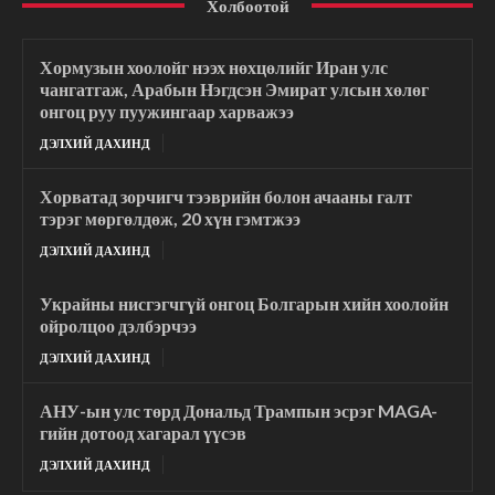
Холбоотой
Хормузын хоолойг нээх нөхцөлийг Иран улс
чангатгаж, Арабын Нэгдсэн Эмират улсын хөлөг
онгоц руу пуужингаар харважээ
ДЭЛХИЙ ДАХИНД
Хорватад зорчигч тээврийн болон ачааны галт
тэрэг мөргөлдөж, 20 хүн гэмтжээ
ДЭЛХИЙ ДАХИНД
Украйны нисгэгчгүй онгоц Болгарын хийн хоолойн
ойролцоо дэлбэрчээ
ДЭЛХИЙ ДАХИНД
АНУ-ын улс төрд Дональд Трампын эсрэг MAGA-
гийн дотоод хагарал үүсэв
ДЭЛХИЙ ДАХИНД