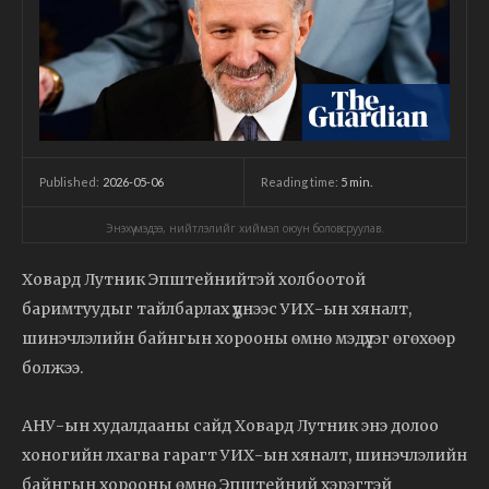
2026-05-06
Reading time:
5
min.
Published:
Энэхүү мэдээ, нийтлэлийг хиймэл оюун боловсруулав.
Ховард Лутник Эпштейнийтэй холбоотой
баримтуудыг тайлбарлах үүднээс УИХ-ын хяналт,
шинэчлэлийн байнгын хорооны өмнө мэдүүлэг өгөхөөр
болжээ.
АНУ-ын худалдааны сайд Ховард Лутник энэ долоо
хоногийн лхагва гарагт УИХ-ын хяналт, шинэчлэлийн
байнгын хорооны өмнө Эпштейний хэрэгтэй