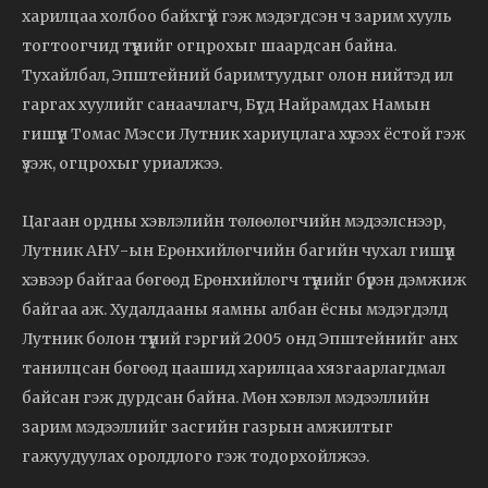
харилцаа холбоо байхгүй гэж мэдэгдсэн ч зарим хууль
тогтоогчид түүнийг огцрохыг шаардсан байна.
Тухайлбал, Эпштейний баримтуудыг олон нийтэд ил
гаргах хуулийг санаачлагч, Бүгд Найрамдах Намын
гишүүн Томас Мэсси Лутник хариуцлага хүлээх ёстой гэж
үзэж, огцрохыг уриалжээ.
Цагаан ордны хэвлэлийн төлөөлөгчийн мэдээлснээр,
Лутник АНУ-ын Ерөнхийлөгчийн багийн чухал гишүүн
хэвээр байгаа бөгөөд Ерөнхийлөгч түүнийг бүрэн дэмжиж
байгаа аж. Худалдааны яамны албан ёсны мэдэгдэлд
Лутник болон түүний гэргий 2005 онд Эпштейнийг анх
танилцсан бөгөөд цаашид харилцаа хязгаарлагдмал
байсан гэж дурдсан байна. Мөн хэвлэл мэдээллийн
зарим мэдээллийг засгийн газрын амжилтыг
гажуудуулах оролдлого гэж тодорхойлжээ.