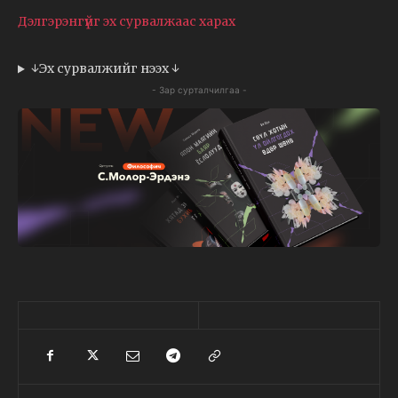
Дэлгэрэнгүйг эх сурвалжаас харах
↓Эх сурвалжийг нээх ↓
- Зар сурталчилгаа -