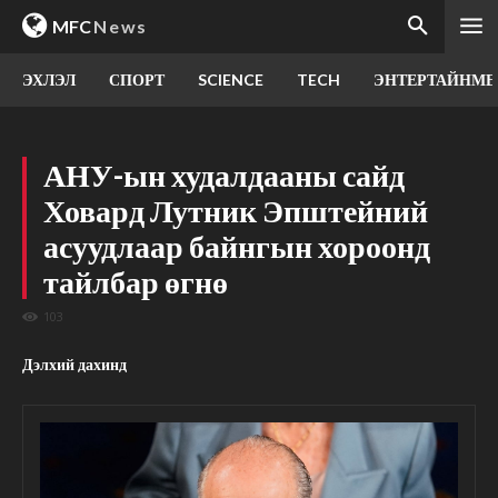
MFC
News
ЭХЛЭЛ
СПОРТ
SCIENCE
TECH
ЭНТЕРТАЙНМЕ
АНУ-ын худалдааны сайд
Ховард Лутник Эпштейний
асуудлаар байнгын хороонд
тайлбар өгнө
103
Дэлхий дахинд