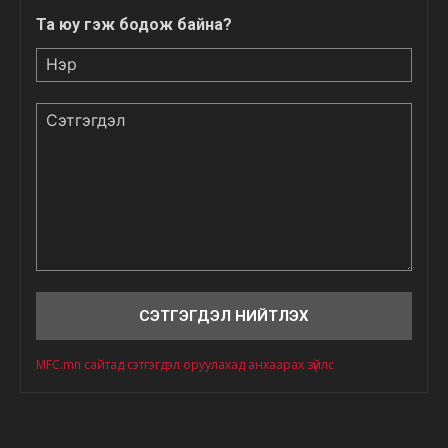
Та юу гэж бодож байна?
Нэр
Сэтгэгдэл
MFC.mn сайтад сэтгэгдэл оруулахад анхаарах зүйлс