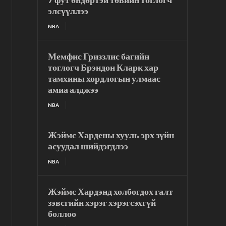
элсүүллээ
NBA
Мемфис Гриззлис багийн
тоглогч Брэндон Кларк хар
тамхины хордлогын улмаас
амиа алджээ
NBA
Жэймс Хардены хууль эрх зүйн
асуудал шийдэгдлээ
NBA
Жэймс Хардэнд холбогдох галт
зэвсгийн хэрэг хэрэгсэхгүй
боллоо