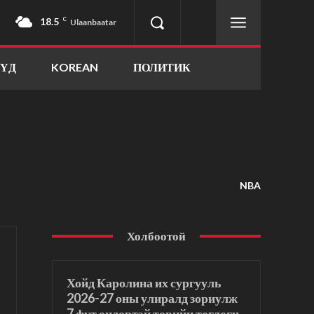
18.5
C
Ulaanbaatar
ҮҮД
KOREAN
ПОЛИТИК
NBA
Холбоотой
Хойд Каролина их сургууль
2026-27 оны улиралд зориулж
7 фут өндөртэй төвийн тоглогч