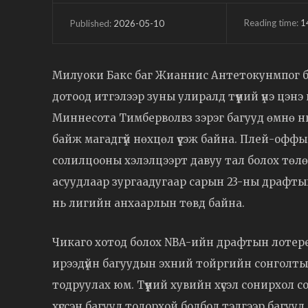
Reading time:
1
2026-05-10
Published:
Милуоки Бакс баг Жианнис Антетокунмпог баг
дотоод итгэлээр зуны улиралд түүний үнэ цэнэ 
Миннесота Тимберволвз зэрэг багууд өмнө нь 
байж магадгүй нөхцөл үүсэж байна. Плей-офф
солилцооны хэлэлцээрт давуу тал болох төлө
асуудлаар зургаадугаар сарын 23-ны драфты
нь лигийн анхаарлын төвд байна.
Чикаго хотод болох NBA-ийн драфтын лотере
ирээдүйн багуудын эхний тойргийн сонголты
тодруулах юм. Түүний хувийн хүсэл сонирхол 
хүссэн багууд тодорхой болбол тэдгээр багууд