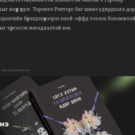
г илүүд үздэг. Торонто Рэпторс баг шинэ удирдлага дор
одоогийн бүрэлдэхүүнээрээ плей-оффд тоглох боломжтой
г түргэсгэх магадлалтай юм.
- Зар сурталчилгаа -