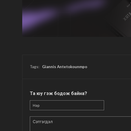
Tags:
Giannis Antetokounmpo
Та юу гэж бодож байна?
Нэр