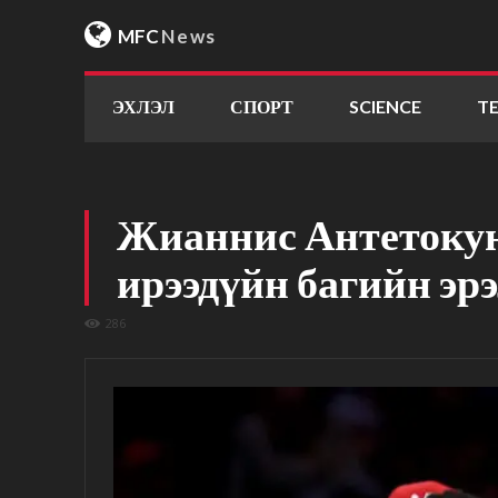
MFC
News
ЭХЛЭЛ
СПОРТ
SCIENCE
T
Жианнис Антетокун
ирээдүйн багийн эр
286