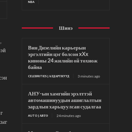
NBA
Шинэ
,
Вин Дизелийн карьерын
тэй
эргэлтийн цэг болсон xXx
киноны 24 жилийн ой тохиож
байна
3 minutes ago
CELEBRITIES | АЛДАРТНУУД
сэн
АНУ-ын хамгийн эрэлттэй
автомашинуудын ашиглалтын
зардлын харьцуулсан судалгаа
г
24 minutes ago
AUTO | АВТО
хыг