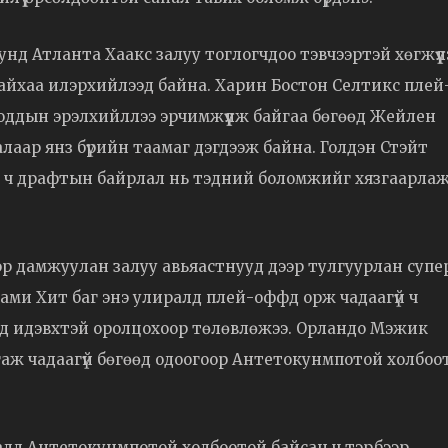
д Атланта Хаакс залуу тоглогчдоо тэвчээртэй хөгжүүл
байхаа илэрхийлээд байна. Харин Бостон Селтикс плей
ддын эрэлхийллээ эрчимжүүлж байгаа бөгөөд Жейлен
лаар янз бүрийн таамаг дэгдээж байна. Голдэн Стэйт
а ч драфтын байрлал нь тэдний боломжийг хязгаарла
эр дамжуулан залуу авьяастнууд дээр тулгуурлан супе
йами Хит баг энэ улиралд плей-оффд орж чадаагүй ч
д идэвхтэй оролцохоор төлөвлөжээ. Орландо Мэжик
ргаж чадаагүй бөгөөд одоогоор Антетокунмпотой холбоо
алд Антетокунмпотой холбоотой байсан ч тэрбээр