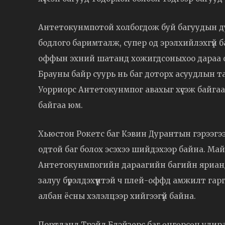
Антетокунмпотой холбогдож буй багуудын дун
бодлого баримталж, супер од эрэлхийлэхгүй 
оффын эхний шатанд хожигдсоныхоо дараа о
Брауны байр суурь нь баг доторх асуудлын та
Уорриорс Антетокунмпог авахыг хүсэж байга
байгаа юм.
Хьюстон Рокетс баг Кэвин Дурантын гэрээгэ
одтой баг болох эсэхээ шийдэхээр байна. Ма
Антетокунмпогийн дараагийн багийн яриан
залуу бүрэлдэхүүнтэй ч плей-оффд амжилт га
албан ёсны хэлэлцээр хийгээгүй байна.
Портланд Трэйл Блэйзерс баг өнгөрсөн улир