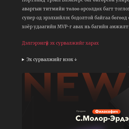
аваргын титмийн төлөө өрсөлдөх багт тоглохы
супер од эрэлхийлэх бодолтой байгаа бөгөөд 
хоёр удаагийн MVP-г авах нь багийн амжилты
Дэлгэрэнгүй эх сурвалжийг харах
Эх сурвалжийг нээх ↓