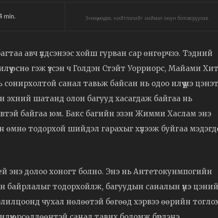
4
min.
Энэхүү мэдээ, нийтлэлийг хиймэл оюун боловсруулав.
таа авч үлдсэнээс хойш гурван сар өнгөрчээ. Тэдний
илүү өснө гэж үзсэн ч Голдэн Стэйт Уорриорс, Майами Хит
сонирхолтой санал тавьж байсан нь одоо илүү үнэ цэнэ
ын эхний шатанд олон багууд хасагдаж байгаа нь
втэй байгаа юм. Бакс багийн эзэн Жимми Хаслам энэ
н өмнө тодорхой шийдэл гарахыг хүлээж буйгаа мэдэгд
й энэ долоо хоногт болно. Энэ нь Антетокунмпогийн
н байрлалыг тодорхойлж, багуудын саналын үнэ цэний
солилцоонд чухал нөлөөтэй бөгөөд хэрвээ өөрийн тогло
 илүү өрсөлдөөнтэй санал тавих боломж бүрдэнэ.