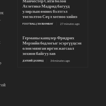
Манчестер Сити болон
Атлетико Мадрид багууд
улирлын өмнөх бэлтгэл
эх
тоглолтоо Сөүл хотноо хийнэ
-
27 minutes ago
FOOTBALL | ХӨЛБӨМБӨГ
Германы канцлер Фридрих
ж
Мерзийн бодлогыг эсэргүүцсэн
олон мянган иргэн жагсаал
зохион байгуулав
34 minutes ago
ДЭЛХИЙ ДАХИНД
р
той