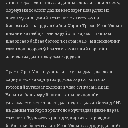
Ливан зэрэг олон чиглэлд дайны ажиллагааг зогсоох,
Хормузын хоолойг дахин нээх зэрэг шаардлагыг
өргөн хүрээнд цөмийн хэлэлцээ эхлэхээс өмнө
биелүүлэхийг шаардсан байна. Харин Трамп Иран Улсын
цөмийн хөтөлбөрт нэн даруй хязгаарлалт тавихыг
шаардсаар байгаа бөгөөд Тегеран АНУ-ын нөхцөлийг
хүлээн зөвшөөрөхгүй бол том хэмжээний цэргийн
ажиллагаа дахин эхлүүлэхээр сүрдүүлсэн.
Трамп Иран Улсын удирдлага хуваагдмал, нэгдсэн
хариу өгөх чадваргүй гэх үндэслэлээр гал зогсоох
гэрээний хугацааг хэд хэдэн удаа сунгасан. Иран
Улсын албаны хүмүүс Вашингтоны нөхцөлийг
ультиматум хэмээн илэн далангүй няцаасан бөгөөд АНУ
нь дайны талбарт зорилгодоо хүрч чадаагүйнхээ дараа
хэлэлцээг бууж өгөх ярианд хувиргахыг оролдож
байна гэж буруутгасан. Иран Улсын дээд удирдагчийн