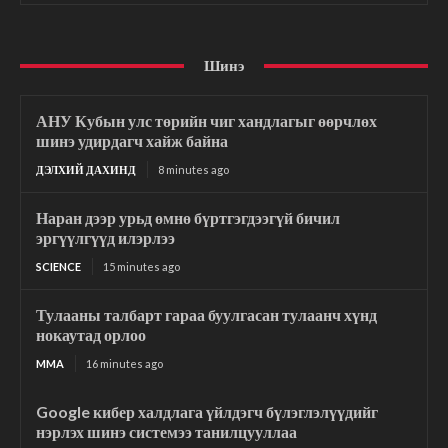
Шинэ
АНУ Кубын улс төрийн чиг хандлагыг өөрчлөх
шинэ удирдагч хайж байна
ДЭЛХИЙ ДАХИНД
8 minutes ago
Наран дээр урьд өмнө бүртгэгдээгүй бичил
эргүүлгүүд илэрлээ
SCIENCE
15 minutes ago
Тулааны талбарт гараа буулгасан тулаанч хүнд
нокаутад орлоо
MMA
16 minutes ago
Google кибер халдлага үйлдэгч бүлэглэлүүдийг
нэрлэх шинэ системээ танилцууллаа