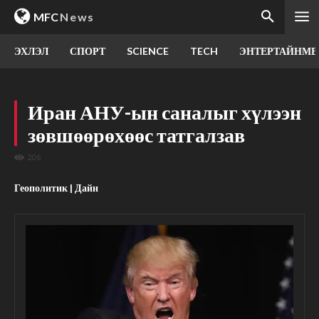
MFC
News
ЭХЛЭЛ
СПОРТ
SCIENCE
TECH
ЭНТЕРТАЙНМЕ
Иран АНУ-ын саналыг хүлээн
зөвшөөрөхөөс татгалзав
206
Геополитик | Дайн