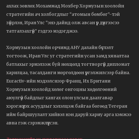
ахлах зөвлөх Мохаммад Мохбер Хормузын хоолойн
стратегийн ач холбогдлыг “атомын бөмбөг”-тэй
зүйрлэн, Иран Улс “энэ дайнд олж авсан үр дүнгээсээ
татгалзахгүй” гэдгээ мэдэгджээ.
Хормузын хоолойн орчимд АНУ далайн бүслэлт
тогтоож, Иран Улс уг стратегийн усан замд хяналтаа
батлахыг эрмэлзэж буй нөхцөлд тогтворгүй дипломат
харилцаа, тасалданги мөргөлдөөн үргэлжилсээр байна.
Euractiv-ийн мэдээлснээр Франц, Их Британи
Хормузын хоолойд хөлөг онгоцны хөдөлгөөний
аюулгүй байдлыг хангах олон улсын даалгавар
хэрэгжүүлэх асуудлыг хэлэлцэж байгаа бөгөөд Тегеран
ийм байршуулалт хийвэл нэн даруй хариу арга хэмжээ
авна гэж сэрэмжлүүлсэн.