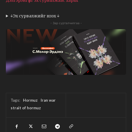
Дэлгэрэнгүйг эх сурвалжаас харах
↓Эх сурвалжийг нээх ↓
- Зар сурталчилгаа -
Tags:
Hormuz
Iran war
strait of hormuz