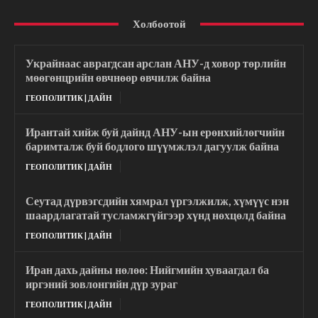
Холбоотой
Украйнаас аврагдсан арслан АНУ-д ховор төрлийн
мөөгөнцрийн өвчнөөр өвчилж байна
ГЕОПОЛИТИК | ДАЙН
Ирантай хийж буй дайнд АНУ-ын ерөнхийлөгчийн
баримталж буй бодлого шүүмжлэл дагуулж байна
ГЕОПОЛИТИК | ДАЙН
Сеутад дүрвэгсдийн хямрал үргэлжилж, хүмүүс нэн
шаардлагатай тусламжгүйгээр хүнд нөхцөлд байна
ГЕОПОЛИТИК | ДАЙН
Иран дахь дайны нөлөө: Нийгмийн хуваагдал ба
иргэний зовлонгийн дүр зураг
ГЕОПОЛИТИК | ДАЙН