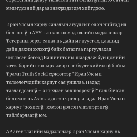
мэдэгдсэний дараа энэхүү мэдэгдэл хийгджээ.
Иран Улсын хариу саналын агуулгыг олон нийтэд ил
болгоогүй ч АНУ-ын хэвлэл мэдээллийн мэдээлснээр
Тегераны эсрэг санал нь дайныг дуусгах, цаашид
дайн дахин эхлэхгүй байх баталгаа гаргуулахад
чиглэсэн бөгөөд Вашингтоны шаардаж буй цөмийн
хөтөлбөрийн талаарх ямар нэг буулт хийгээгүй байна.
Трамп Truth Social сүлжээгээр “Иран Улсын
төлөөлөгчдийн хариуг сая уншлаа. Надад
таалагдсангүй – огт хүлээн зөвшөөрөхгүй!” гэж бичсэн
бол өмнө нь Axios-д өгсөн ярилцлагадаа Иран Улсын
хариуг “зохисгүй” хэмээн үнэлсэн ч дэлгэрэнгүй
тайлбарлаагүй юм.
AP агентлагийн мэдээлснээр Иран Улсын хариу нь