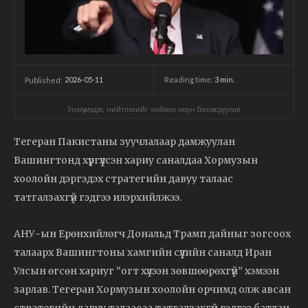
2026-05-11
Reading time:
3
min.
Published:
Энэхүү мэдээ, нийтлэлийг хиймэл оюун боловсруулав.
Тегеран Пакистаны зуучлалаар дамжуулан
Вашингтонд хүргүүлсэн хариу саналдаа Хормузын
хоолойн дэргэдэх стратегийн давуу талаас
татгалзахгүй гэдгээ илэрхийлжээ.
АНУ-ын Ерөнхийлөгч Дональд Трамп дайныг зогсоох
талаарх Вашингтоны хамгийн сүүлийн саналд Иран
Улсын өгсөн хариуг “огт хүлээн зөвшөөрөхгүй” хэмээн
зарлав. Тегеран Хормузын хоолойн орчимд олж авсан
стратегийн давуу талаасаа татгалзахгүй гэдгээ батлан