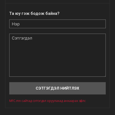
Та юу гэж бодож байна?
Нэр
Сэтгэгдэл
MFC.mn сайтад сэтгэгдэл оруулахад анхаарах зүйлс