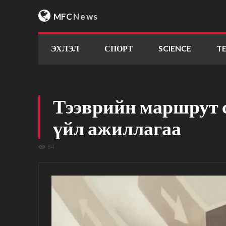
MFC
News
ЭХЛЭЛ
СПОРТ
SCIENCE
T
Тээврийн маршрут 
үйл ажиллагаа
84