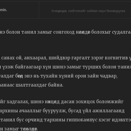
min.
Энэхүү мэдээ, нийтлэлийг хиймэл оюун боловсруулав.
 болон танил замыг сонгоход нөлөөлдөг болохыг судалга
санах ой, анхаарал, шийдвэр гаргалт зэрэг когнитив 
 үзэж байгаагаар хүн шинэ замыг турших болон тани
даг бөгөөд энэ нь тухайн хүний орон зайн чадвар,
анаас шалтгаалдаг байна.
г хадгалах, шинэ нөхцөлд дасан зохицох боломжийг
ь тархины ачааллыг бууруулж, бусад үйл ажиллагаанд
, танил бус орчинд тархины гиппокампус хэсэг идэвхт
амыг төлөвлөдөг.