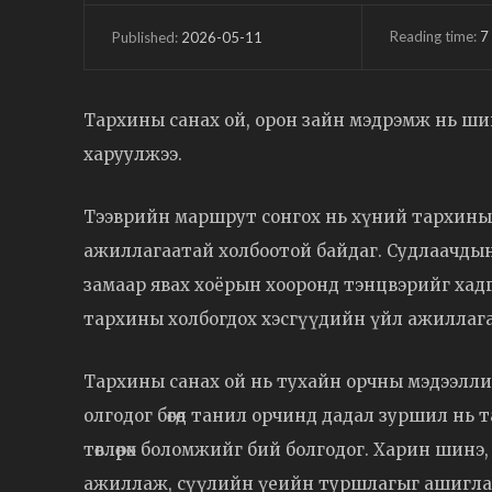
Reading time:
7
2026-05-11
Published:
Тархины санах ой, орон зайн мэдрэмж нь шинэ
харуулжээ.
Тээврийн маршрут сонгох нь хүний тархины 
ажиллагаатай холбоотой байдаг. Судлаачдын
замаар явах хоёрын хооронд тэнцвэрийг хадгал
тархины холбогдох хэсгүүдийн үйл ажиллага
Тархины санах ой нь тухайн орчны мэдээллий
олгодог бөгөөд танил орчинд дадал зуршил н
төвлөрөх боломжийг бий болгодог. Харин шинэ
ажиллаж, сүүлийн үеийн туршлагыг ашиглан з