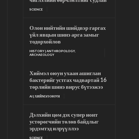
SCIENCE
Олон нийтийн шийдвэр гаргах
үйл явцын шинэ арга замыг
тодорхойлов
HISTORY | ANTHROPOLOGY,
ARCHAEOLOGY
Хиймэл оюун ухаан ашиглан
бактерийг устгах чадвартай 16
төрлийн шинэ вирус бүтээжээ
AI | ХИЙМЭЛ ОЮУН
Дэлхийн цөм дэх супер ионт
устөрөгчийн төлөв байдлыг
эрдэмтэд илрүүллээ
SCIENCE