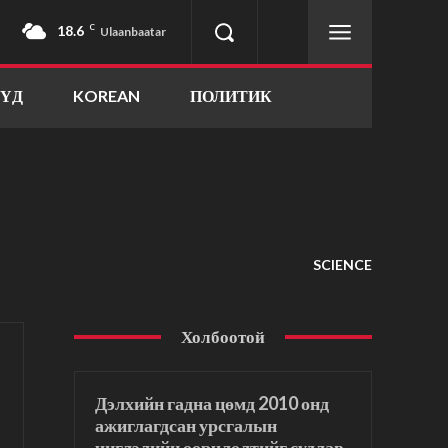
18.6
C
Ulaanbaatar
ҮҮД
KOREAN
ПОЛИТИК
SCIENCE
Холбоотой
Дэлхийн гадна цөмд 2010 онд
ажиглагдсан урсгалын
чиглэлийн өөрчлөлтийг судлав