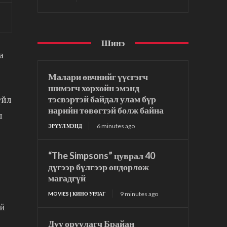
Шинэ
а
Малари өвчнийг үүсгэгч
шимэгч хорхойн эмэнд
тэсвэртэй байдал улам бүр
үйл
нарийн төвөгтэй болж байна
л
6 minutes ago
ЭРҮҮЛ МЭНД
“The Simpsons” цуврал 40
дүгээр бүлгээр өндөрлөж
магадгүй
9 minutes ago
MOVIES | КИНО УРЛАГ
эй
Дуу оруулагч Брайан