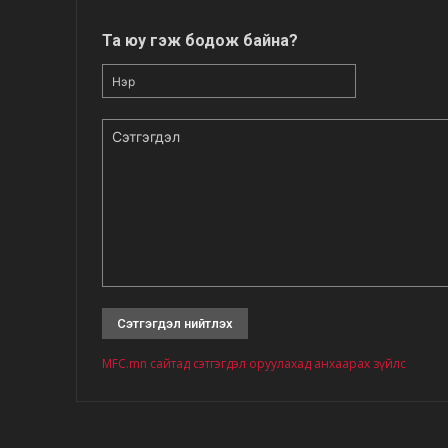
Та юу гэж бодож байна?
Нэр
Сэтгэгдэл
MFC.mn сайтад сэтгэгдэл оруулахад анхаарах зүйлс