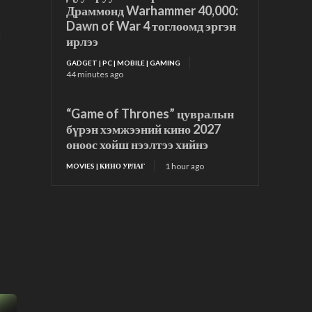
Драммонд Warhammer 40,000:
Dawn of War 4 тоглоомд эргэн
д
ирлээ
GADGET | PC | MOBILE | GAMING
44 minutes ago
“Game of Thrones” цувралын
бүрэн хэмжээний кино 2027
оноос хойш нээлтээ хийнэ
1 hour ago
MOVIES | КИНО УРЛАГ