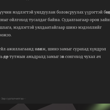
уучин мэдлэгтэй уялдуулан боловсруулах үүрэгтэй бөгөө
рчныг ойлгоход тусалдаг байна. Судалгаагаар орон зайн
ршлага, мэдлэгтэй уялдаатайгаар шинэ мэдээллийг
оожээ.
йл ажиллагаанд нөлөөлж, шинэ замыг сурахад хүндрэл
 өдөр тутмын амьдралд замыг зөв сонгоход чухал ач
- Зар сурталчилгаа -