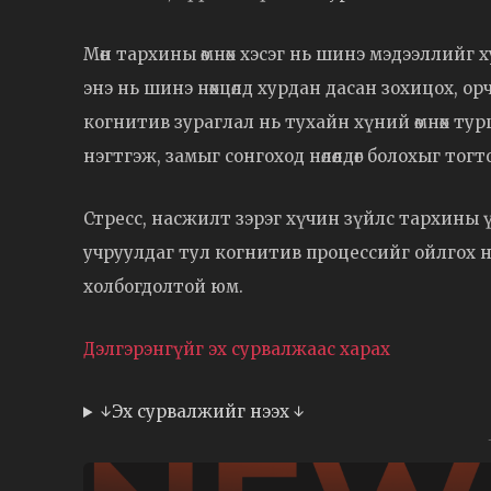
Мөн тархины өмнөх хэсэг нь шинэ мэдээллийг х
энэ нь шинэ нөхцөлд хурдан дасан зохицох, о
когнитив зураглал нь тухайн хүний өмнөх ту
нэгтгэж, замыг сонгоход нөлөөлдөг болохыг тогт
Стресс, насжилт зэрэг хүчин зүйлс тархины ү
учруулдаг тул когнитив процессийг ойлгох нь
холбогдолтой юм.
Дэлгэрэнгүйг эх сурвалжаас харах
↓Эх сурвалжийг нээх ↓