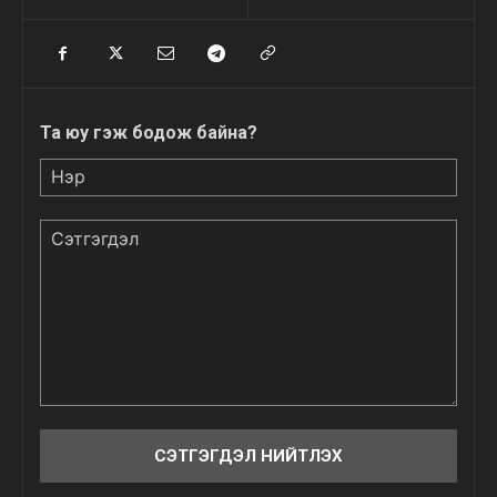
Та юу гэж бодож байна?
Нэр
Сэтгэгдэл