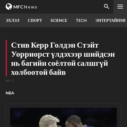
MFC
News
ЭХЛЭЛ
СПОРТ
SCIENCE
TECH
ЭНТЕРТАЙНМЕ
Стив Керр Голдэн Стэйт
Уорриорст үлдэхээр шийдсэн
нь багийн соёлтой салшгүй
холбоотой байв
83
NBA