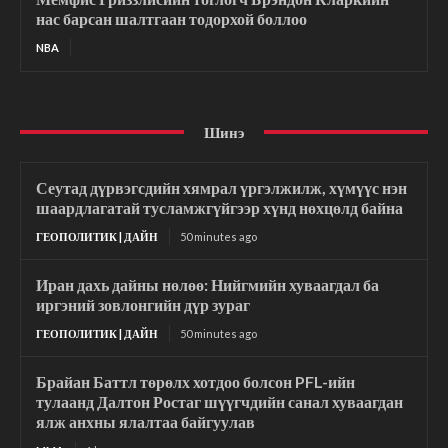
нас барсан шалтгаан тодорхой боллоо
NBA
Шинэ
Сеутад дүрвэгсдийн хямрал үргэлжилж, хүмүүс нэн
шаардлагатай тусламжгүйгээр хүнд нөхцөлд байна
ГЕОПОЛИТИК | ДАЙН
50 minutes ago
Иран дахь дайны нөлөө: Нийгмийн хуваагдал ба
иргэний зовлонгийн дүр зураг
ГЕОПОЛИТИК | ДАЙН
50 minutes ago
Брайан Баттл төрөлх хотдоо болсон PFL-ийн
тулаанд Далтон Ростаг шүүгчдийн санал хуваагдан
ялж анхны ялалтаа байгуулав