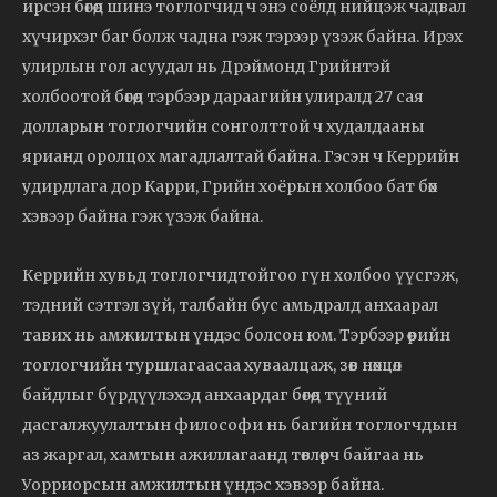
ирсэн бөгөөд шинэ тоглогчид ч энэ соёлд нийцэж чадвал
хүчирхэг баг болж чадна гэж тэрээр үзэж байна. Ирэх
улирлын гол асуудал нь Дрэймонд Грийнтэй
холбоотой бөгөөд тэрбээр дараагийн улиралд 27 сая
долларын тоглогчийн сонголттой ч худалдааны
ярианд оролцох магадлалтай байна. Гэсэн ч Керрийн
удирдлага дор Карри, Грийн хоёрын холбоо бат бөх
хэвээр байна гэж үзэж байна.
Керрийн хувьд тоглогчидтойгоо гүн холбоо үүсгэж,
тэдний сэтгэл зүй, талбайн бус амьдралд анхаарал
тавих нь амжилтын үндэс болсон юм. Тэрбээр өөрийн
тоглогчийн туршлагаасаа хуваалцаж, зөв нөхцөл
байдлыг бүрдүүлэхэд анхаардаг бөгөөд түүний
дасгалжуулалтын философи нь багийн тоглогчдын
аз жаргал, хамтын ажиллагаанд төвлөрч байгаа нь
Уорриорсын амжилтын үндэс хэвээр байна.