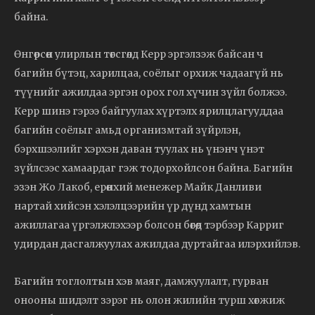
байна.
Өнгөрсөн улирлын төгсгөлд Керр эргэлзэж байсан ч
багийн бүтэц, харилцаа, соёлыг орхиж чадаагүй нь
түүнийг ажилдаа эргэн орох гол хүчин зүйл болжээ.
Керр шинэ гэрээ байгуулах хүртэлх ярилцлагууддаа
багийн соёлыг амьд организмтай зүйрлэн,
бэрхшээлийг хэрхэн даван туулах нь үнэнч үнэт
зүйлсээс хамаардаг гэж тодорхойлсон байна. Багийн
эзэн Жо Лакоб, ерөнхий менежер Майк Данливи
нартай хийсэн хэлэлцээрийн үр дүнд хамтын
ажиллагаа үргэлжлэхээр болсон бөгөөд тэрбээр Карриг
удирдан дасгалжуулах ажилдаа дуртайгаа илэрхийлэв.
Багийн тоглолтын хэв маяг, дамжуулалт, гурван
онооны шидэлт зэрэг нь олон жилийн турш хөгжиж