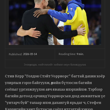
2026-05-14
Reading time:
9
min.
Published:
Энэхүү мэдээ, нийтлэлийг хиймэл оюун боловсруулав.
Стив Керр “Голдэн Стэйт Уорриорс” багтай дахин хоёр
улирлын гэрээ байгуулж, өөрийн бүтээсэн багийн
соёлыг үргэлжлүүлэн авч явахаа илэрхийлэв. Тэрбээр
багийн дотоод орчинд Уорриорсын дээд амжилтын үе
“унтарч буй” талаар илэн далангүй ярьдаг ч, Стефен
Карригийн хамт бүтээсэн соёлд итгэлтэй хэвээр