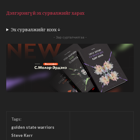
Дэлгэрэнгүй эх сурвалжийг харах
Эх сурвалжийг нээх ↓
- Зар сурталчилгаа -
Tags:
golden state warriors
Steve Kerr