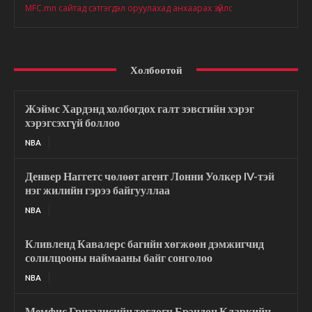
MFC.mn сайтад сэтгэгдэл оруулахад анхаарах зүйлс
Холбоотой
Жэймс Хардэнд холбогдох галт зэвсгийн хэрэг
хэрэгсэхгүй боллоо
NBA
Денвер Наггетс чөлөөт агент Лонни Уолкер IV-тэй
нэг жилийн гэрээ байгууллаа
NBA
Кливленд Кавалерс багийн хөгжөөн дэмжигчид
солилцооны наймааны байг сонголоо
NBA
Мемфис Гриззлисийн тоглогч Брэндон Кларкийн