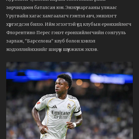
зөрчилдөөн баталсан юм. Энэхүү маргааны улмаас
Уругвайн хагас хамгаалагч гэмтэл авч, эмнэлэгт
хүргэгдсэн билээ. Ийм эгзэгтэй үед клубын ерөнхийлөгч
Флорентино Перес гэнэт ерөнхийлөгчийн сонгууль
зарлаж, “Барселона” клуб болон хэвлэл
мэдээллийнхнийг ширүүн шүүмжилж эхлэв.