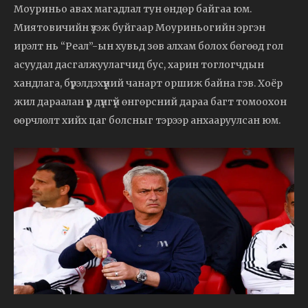
Моуриньо авах магадлал тун өндөр байгаа юм.
Миятовичийн үзэж буйгаар Моуриньогийн эргэн
ирэлт нь “Реал”-ын хувьд зөв алхам болох бөгөөд гол
асуудал дасгалжуулагчид бус, харин тоглогчдын
хандлага, бүрэлдэхүүний чанарт оршиж байна гэв. Хоёр
жил дараалан үр дүнгүй өнгөрсний дараа багт томоохон
өөрчлөлт хийх цаг болсныг тэрээр анхааруулсан юм.