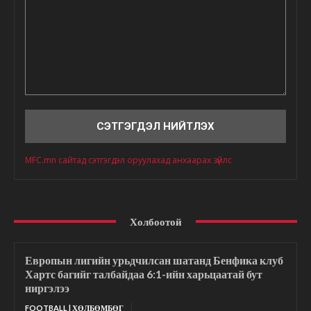
Сэтгэгдэл
MFC.mn сайтад сэтгэгдэл оруулахад анхаарах зүйлс
Холбоотой
Европын лигийн урьдчилсан шатанд Бенфика клуб
Хартс багийг талбайдаа 6:1-ийн харьцаатай бут
ниргэлээ
FOOTBALL | ХӨЛБӨМБӨГ