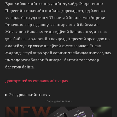
Ерөнхийлөгчийн сонгуулийн тухайд, Флорентино
Пересийн гэнэтийн шийдвэр өрсөлдөгчдөд бэлтгэх
хугацаа бага үлдээсэн ч 37 настай бизнесмэн Энрике
Рикельме нэрээ дэвшүүлэх сонирхолтой байгаа аж.
Миятович Рикельмег ирээдүйтэй боловсон хүчин гэж
үзэж байгаа ч одоогийн нөхцөлд Перестэй өрсөлдөх нь
амаргүй тул түр хүлээх нь зүйтэй хэмээн зөвлөв. “Реал
Мадрид” клуб өнөө орой өөрийн талбайдаа лигээс унах
нь тодорхой болсон “Овиедо” багтай тоглохоор
бэлтгэж байна.
Дэлгэрэнгүй эх сурвалжийг харах
Эх сурвалжийг нээх ↓
- Зар сурталчилгаа -