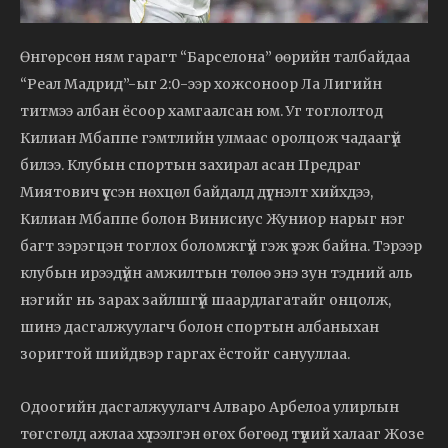
Өнгөрсөн ням гарагт “Барселона” өөрийн талбайдаа
“Реал Мадрид”-ыг 2:0-ээр хожсоноор Ла Лигийн
титмээ албан ёсоор хамгаалсан юм. Уг тоглолтод
Килиан Мбаппе гэмтлийн улмаас оролцож чадаагүй
билээ. Клубын спортын захирал асан Предраг
Миятович үүссэн нөхцөл байдалд дүгнэлт хийхдээ,
Килиан Мбаппе болон Винисиус Жуниор нарыг нэг
багт зэрэгцэн тоглох боломжгүй гэж үзэж байна. Тэрээр
клубын ирээдүйн амжилтын төлөө энэ зун тэдний аль
нэгийг нь зарах зайлшгүй шаардлагатайг онцолж,
шинэ дасгалжуулагч болон спортын албаныхан
зоригтой шийдвэр гаргах ёстойг санууллаа.
Одоогийн дасгалжуулагч Алваро Арбелоа улирлын
төгсгөлд ажлаа хүлээлгэн өгөх бөгөөд түүний халааг Жозе