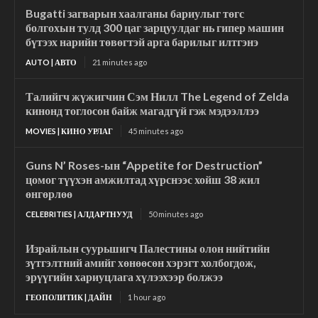
Bugatti загварын хаалганы бариулыг төгс
болгохын тулд 300 цаг зарцуулдаг нь гипер машин
бүтээх нарийн төвөгтэй арга барилыг илтгэнэ
AUTO | АВТО
21 minutes ago
Талийгч жүжигчин Сэм Нилл The Legend of Zelda
кинонд тоглосон байж магадгүй гэж мэдээллээ
MOVIES | КИНО УРЛАГ
45 minutes ago
Guns N’ Roses-ын “Appetite for Destruction”
цомог түүхэн амжилтад хүрснээс хойш 38 жил
өнгөрлөө
CELEBRITIES | АЛДАРТНУУД
50 minutes ago
Израйлын суурьшигч Палестины олон нийтийн
зүтгэлтний амийг хөнөөсөн хэрэгт холбогдож,
эрүүгийн хариуцлага хүлээхээр болжээ
ГЕОПОЛИТИК | ДАЙН
1 hour ago