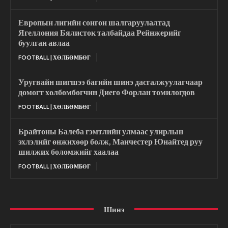
Европын лигийн сонгон шалгаруулалтад
Ягеллония Бялисток талбайдаа Рейнжерийг
буулган авлаа
FOOTBALL | ХӨЛБӨМБӨГ
Уругвайн шигшээ багийн шинэ дасгалжуулагчаар
домогт хөлбөмбөгчин Диего Форлан томилогдов
FOOTBALL | ХӨЛБӨМБӨГ
Брайтоны Балеба гэмтлийн улмаас улирлын
эхлэлийг өнжихөөр болж, Манчестер Юнайтед руу
шилжих боломжийг хаалаа
FOOTBALL | ХӨЛБӨМБӨГ
Шинэ