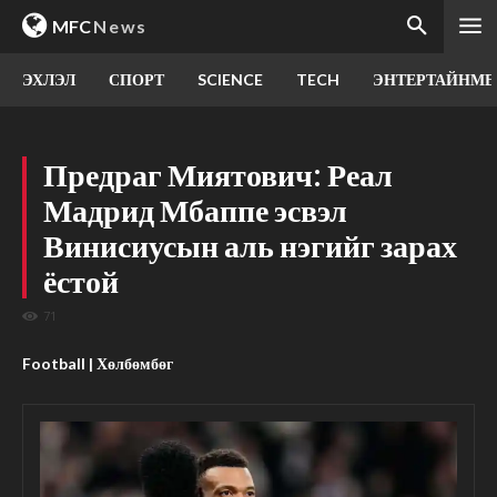
MFC
News
ЭХЛЭЛ
СПОРТ
SCIENCE
TECH
ЭНТЕРТАЙНМЕ
Предраг Миятович: Реал
Мадрид Мбаппе эсвэл
Винисиусын аль нэгийг зарах
ёстой
71
Football | Хөлбөмбөг