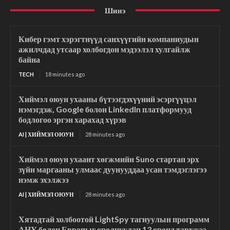
Шинэ
Кибер гэмт хэрэгтнүүд санхүүгийн компаниудын
ажилчдад утсаар холбогдон мэдээлэл хулгайлж
байна
TECH
18 minutes ago
Хиймэл оюун ухааны бүтээгдэхүүний эсэргүүцэл
нэмэгдэж, Google болон LinkedIn платформууд
бодлогоо эргэн харахад хүрэв
AI | ХИЙМЭЛ ОЮУН
28 minutes ago
Хиймэл оюун ухаант хөгжмийн Suno стартап эрх
зүйн маргааны улмаас дуунууддаа усан тэмдэглэгээ
нэмж эхэлжээ
AI | ХИЙМЭЛ ОЮУН
28 minutes ago
Хятадтай холбоотой LightSpy тагнуулын программ
АНУ болон Европыг оролцуулан 13 оронд тархжээ