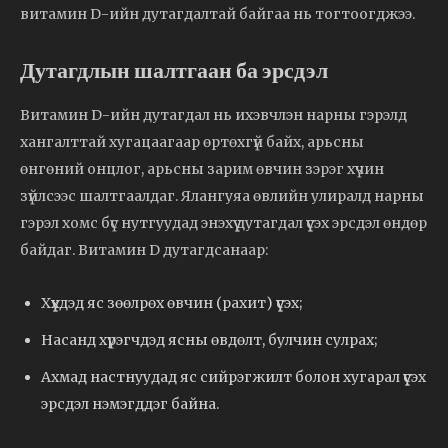
витамин D-ийн дутагдалтай байгаа нь тогтоогджээ.
Дутагдлын шалтгаан ба эрсдэл
Витамин D-ийн дутагдал нь ихэвчлэн нарны гэрэлд
хангалттай хугацаагаар өртөхгүй байх, арьсны
өнгөний онцлог, арьсны зарим өвчин зэрэг хүчин
зүйлсээс шалтгаалдаг. Ялангуяа өвлийн улиралд нарны
гэрэл хомс бүс нутгуудад энэхүү дутагдал үүсэх эрсдэл өндөр
байдаг. Витамин D дутагдсанаар:
Хүүхдэд яс зөөлрөх өвчин (рахит) үүсэх;
Насанд хүрэгчдэд ясны өвдөлт, булчин сулрах;
Ахмад настнуудад яс сийрэгжилт болон хугарал үүсэх
эрсдэл нэмэгддэг байна.