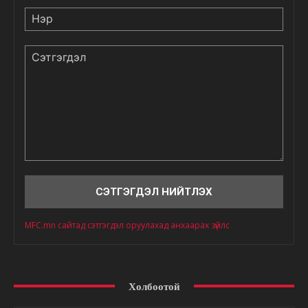
Нэр
Сэтгэгдэл
MFC.mn сайтад сэтгэгдэл оруулахад анхаарах зүйлс
Холбоотой