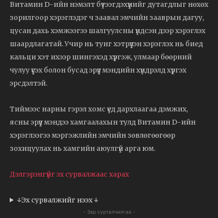
Витамин D-ийн нэмэлт бүтээгдэхүүнийг дутагдлыг нөхөх
зорилгоор хэрэглэдэг ч заавал эмчийн зааврын дагуу,
цусан дахь хэмжээгээ шалгуулсны үндсэн дээр хэрэглэх
шаардлагатай. Учир нь тунг хэтрүүлэн хэрэглэх нь биед
кальци хэт ихээр шингэхэд хүргэж, улмаар бөөрний
чулуу үүсэх болон бусад эрүүл мэндийн хүндрэлд хүргэх
эрсдэлтэй.
Тиймээс нарны гэрэл хомс үед дархлаагаа дэмжих,
ясны эрүүл мэндээ хамгаалахын тулд Витамин D-ийн
хэрэглээгээ мэргэжлийн эмчийн зөвлөгөөгөөр
зохицуулах нь хамгийн аюулгүй арга юм.
Дэлгэрэнгүйг эх сурвалжаас харах
↓Эх сурвалжийг нээх ↓
- Зар сурталчилгаа -