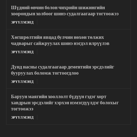
Шүдний өвчин болон чихрийн шижингийн
хоорондын холбоог шинэ судалгаагаар тогтоожээ
ЭРҮҮЛ МЭНД
Хөгшрөлтийн явцад булчин нөхөн төлжих
чадварыг сайжруулах шинэ нэгдэл илрүүлэв
ЭРҮҮЛ МЭНД
Дунд насны судалгаагаар дементийн эрсдэлийг
бууруулах боломж тогтоогдлоо
ЭРҮҮЛ МЭНД
Баруун маягийн хооллолт бүдүүн гэдэг хорт
хавдрын эрсдэлийг хэрхэн нэмэгдүүлдэг болохыг
тогтоожээ
ЭРҮҮЛ МЭНД