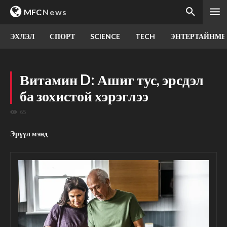
MFC
News
ЭХЛЭЛ
СПОРТ
SCIENCE
TECH
ЭНТЕРТАЙНМЕ
Витамин D: Ашиг тус, эрсдэл
ба зохистой хэрэглээ
65
Эрүүл мэнд