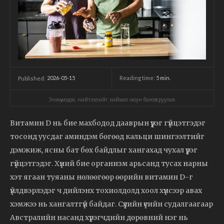
2026-05-15
Reading time:
5
min.
Published:
Энэхүү мэдээ, нийтлэлийг хиймэл оюун боловсруулав.
Витамин D нь бие махбодод дааврын үүрэг гүйцэтгэдэг
тосонд уусдаг аминдэм бөгөөд кальци шингээлтийг
дэмжиж, ясны бат бөх байдлыг хангахад чухал үүрэг
гүйцэтгэдэг. Хүний бие организм арьсанд тусах нарны
хэт ягаан туяаны нөлөөгөөр өөрийн витамин D-г
үйлдвэрлэдэг ч дийлэнх тохиолдолд хоол хүнсээр авах
хэмжээ нь хангалтгүй байдаг. Сүүлийн үеийн судалгаагаар
Австралийн насанд хүрэгчдийн дөрөвний нэг нь