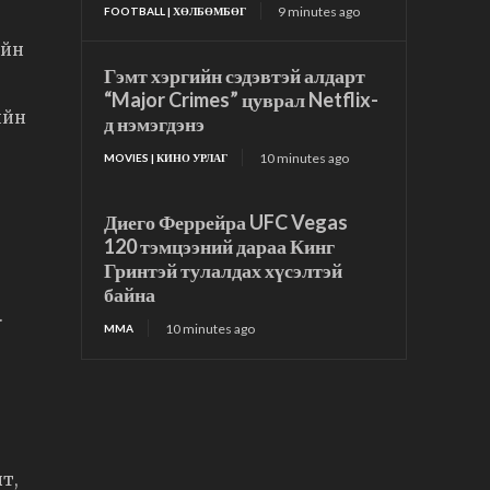
9 minutes ago
FOOTBALL | ХӨЛБӨМБӨГ
ийн
Гэмт хэргийн сэдэвтэй алдарт
“Major Crimes” цуврал Netflix-
ийн
д нэмэгдэнэ
10 minutes ago
MOVIES | КИНО УРЛАГ
Диего Феррейра UFC Vegas
120 тэмцээний дараа Кинг
Гринтэй тулалдах хүсэлтэй
байна
.
10 minutes ago
MMA
т,