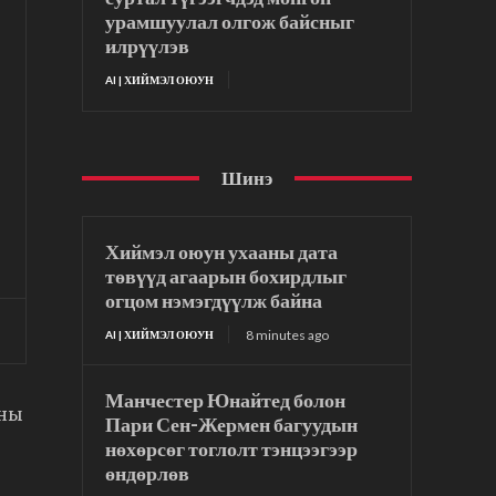
урамшуулал олгож байсныг
илрүүлэв
AI | ХИЙМЭЛ ОЮУН
Шинэ
Хиймэл оюун ухааны дата
төвүүд агаарын бохирдлыг
огцом нэмэгдүүлж байна
8 minutes ago
AI | ХИЙМЭЛ ОЮУН
Манчестер Юнайтед болон
аны
Пари Сен-Жермен багуудын
нөхөрсөг тоглолт тэнцээгээр
өндөрлөв