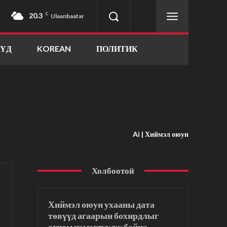
20.3
C
Ulaanbaatar
ҮҮД
KOREAN
ПОЛИТИК
Ai | Хиймэл оюун
Холбоотой
Хиймэл оюун ухааны дата
төвүүд агаарын бохирдлыг
огцом нэмэгдүүлж байна