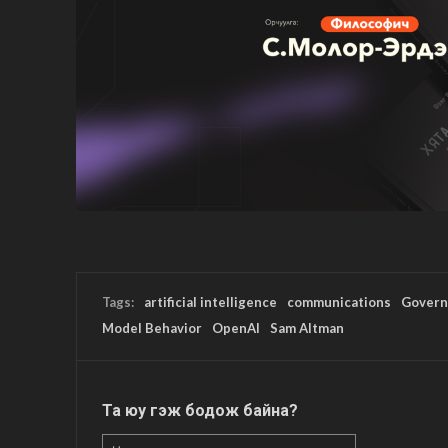
Tags:
artificial intelligence
communications
Gover
Model Behavior
OpenAI
Sam Altman
Та юу гэж бодож байна?
Нэр