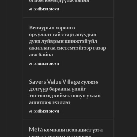
AI | ХИЙМЭЛ ОЮУН
Венчурын хөрөнгө
оруулалттай стартапуудын
дунд луйврын шинжтэй үйл
ажиллагаа системтэйгээр газар
авч байна
AI | ХИЙМЭЛ ОЮУН
Savers Value Village сүлжээ
дэлгүүр барааны үнийг
тогтооход хиймэл оюун ухаан
ашиглаж эхэллээ
AI | ХИЙМЭЛ ОЮУН
Meta компани неонацист үзэл
суртал түгээгчдэд мөнгөн