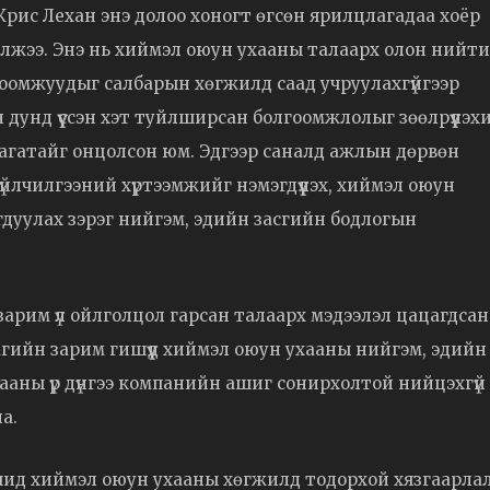
рис Лехан энэ долоо хоногт өгсөн ярилцлагадаа хоёр
ийлжээ. Энэ нь хиймэл оюун ухааны талаарх олон нийт
оомжуудыг салбарын хөгжилд саад учруулахгүйгээр
н дунд үүссэн хэт туйлширсан болгоомжлолыг зөөлрүүлэх
лагатайг онцолсон юм. Эдгээр саналд ажлын дөрвөн
үйлчилгээний хүртээмжийг нэмэгдүүлэх, хиймэл оюун
гдуулах зэрэг нийгэм, эдийн засгийн бодлогын
зарим үл ойлголцол гарсан талаарх мэдээлэл цацагдсан
гийн зарим гишүүд хиймэл оюун ухааны нийгэм, эдийн
лгааны үр дүнгээ компанийн ашиг сонирхолтой нийцэхгүй
а.
гчид хиймэл оюун ухааны хөгжилд тодорхой хязгаарлал