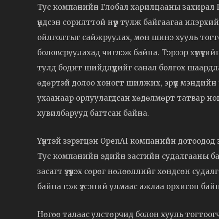
Тус компанийн Глобал харилцааны захирал К
үндсэн сорилттой нүүр тулж байгаагаа илэрх
ойлголтыг сайжруулах, мөн шинэ хууль тогт
боловсруулахад чиглэж байна. Тэрээр хүмүүсий
тулд бодит шийдлүүдийг санал болгох шаард
өдөртэй долоо хоногт шилжих, эрүүл мэндийн 
ухаанаар орлуулагдсан хөдөлмөрт татвар но
хувилбарууд багтсан байна.
Үүнтэй зэрэгцэн OpenAI компанийн дотоодод 
Тус компанийн эдийн засгийн судалгааны ба
засагт үзүүлэх сөрөг нөлөөллийг хөндсөн суда
байна гэж үзсэний улмаас ажлаа орхисон байн
Нөгөө талаас улстөрчид болон хууль тогтоо