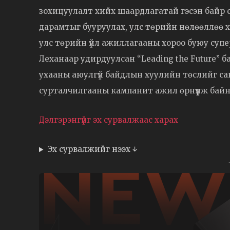
зохицуулалт хийх шаардлагатай гэсэн байр с
дарамтыг бууруулах, улс төрийн нөлөөллөө 
улс төрийн үйл ажиллагааны хороо буюу супе
Леханаар удирдуулсан “Leading the Future”
ухааны аюулгүй байдлын хуулийн төслийг са
сурталчилгааны кампанит ажил өрнүүлж байн
Дэлгэрэнгүйг эх сурвалжаас харах
Эх сурвалжийг нээх ↓