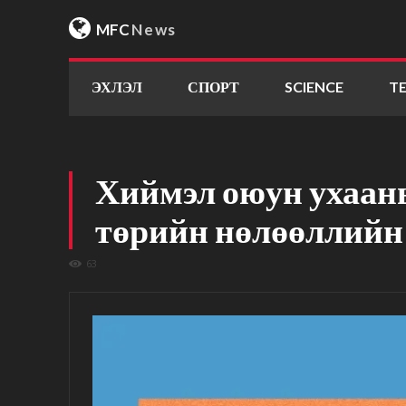
MFC
News
ЭХЛЭЛ
СПОРТ
SCIENCE
T
Хиймэл оюун ухааны
төрийн нөлөөллийн
63