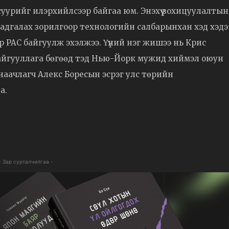
уурийг илэрхийлсээр байгаа юм. Энэхүү зохицуулалтын
хадгалах зорилгоор технологийн салбарынхан хэд хэд
р PAC байгуулж эхэлжээ. Үүний нэг жишээ нь Крис
 байгууллага бөгөөд тэд Нью-Йорк мужид хиймэл оюун
наачлагч Алекс Боресын эсрэг улс төрийн
а.
- Зар сурталчилгаа -