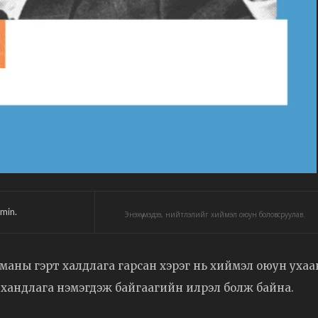
min.
Энэхүү мэдээ, нийтлэлийг хиймэл оюун боловсруулав.
маны гэрт халдлага гарсан хэрэг нь хиймэл оюун уха
 хандлага нэмэгдэж байгаагийн илрэл болж байна.