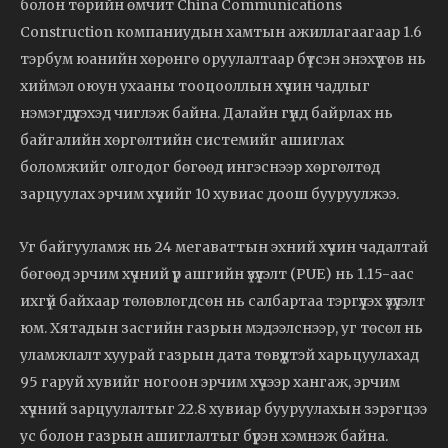
болон төрийн өмчит China Communications
Construction компаниудын хамтын ажиллагаагаар 1.6
тэрбум юанийн хөрөнгө оруулалтаар бүтсэн энэхүү төв нь
хиймэл оюун ухааны тооцооллын хүчин чадлыг
нэмэгдүүлэхэд чиглэж байна. Далайн гүнд байрлах нь
байгалийн хөргөлтийн системийг ашиглах
боломжийг олгодог бөгөөд ингэснээр хөргөлтөд
зарцуулах эрчим хүчийг 10 хувиас доош бууруулжээ.
Уг байгууламж нь 24 мегаваттын эхний хүчин чадалтай
бөгөөд эрчим хүчний үр ашгийн үзүүлэлт (PUE) нь 1.15-аас
ихгүй байхаар төлөвлөгдсөн нь салбартаа тэргүүлэх үзүүлэлт
юм. Хятадын засгийн газрын мэдээлснээр, уг төсөл нь
уламжлалт хуурай газрын дата төвүүдтэй харьцуулахад
95 гаруй хувийг ногоон эрчим хүчээр хангаж, эрчим
хүчний зарцуулалтыг 22.8 хувиар бууруулахын зэрэгцээ
ус болон газрын ашиглалтыг бүрэн хэмнэж байна.