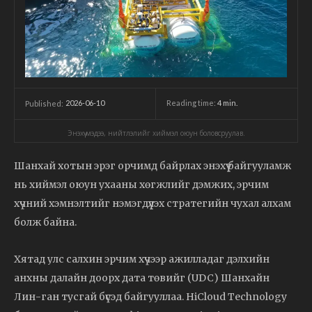
2026-06-10
Reading time:
4
min.
Published:
Энэхүү мэдээ, нийтлэлийг хиймэл оюун боловсруулав.
Шанхай хотын эрэг орчимд байрлах энэхүү байгууламж
нь хиймэл оюун ухааны хөгжлийг дэмжих, эрчим
хүчний хэмнэлтийг нэмэгдүүлэх стратегийн чухал алхам
болж байна.
Хятад улс салхин эрчим хүчээр ажилладаг дэлхийн
анхны далайн доорх дата төвийг (UDC) Шанхайн
Лин-ган тусгай бүсэд байгууллаа. HiCloud Technology