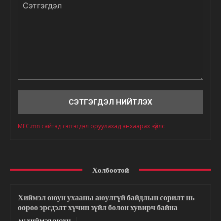
Сэтгэгдэл
MFC.mn сайтад сэтгэгдэл оруулахад анхаарах зүйлс
Холбоотой
Хиймэл оюун ухааны аюулгүй байдлын сорилт нь
өөрөө эрсдэлт хүчин зүйл болон хувирч байна