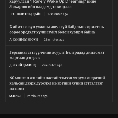
харуулсан “I Rarely Wake Up Dreaming” кино
Локарногийн наадамд тавигдлаа
ГЕОПОЛИТИК | ДАЙН
17 minutes ago
Хиймэл оюун ухааны аюулгүй байдлын сорилт нь
өөрөө эрсдэлт хүчин зүйл болон хувирч байна
AI | ХИЙМЭЛ ОЮУН
22 minutes ago
Германы сэтгүүлчийн асуулт Белградад дипломат
маргаан дэгдээв
ДЭЛХИЙ ДАХИНД
25 minutes ago
60 мянган жилийн настай тэмээн хяруул өндөгний
хальсан дээрх дүрслэл нь эртний хүний сэтгэлгээг
илтгэнэ
SCIENCE
25 minutes ago