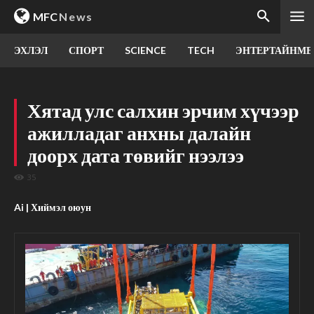
MFC
News
ЭХЛЭЛ
СПОРТ
SCIENCE
TECH
ЭНТЕРТАЙНМЕ
Хятад улс салхин эрчим хүчээр
ажилладаг анхны далайн
доорх дата төвийг нээлээ
35
Ai | Хиймэл оюун