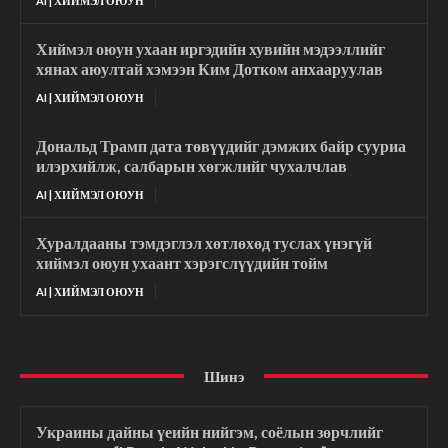
AI | ХИЙМЭЛ ОЮУН
Хиймэл оюун ухаан иргэдийн хувийн мэдээллийг
хянах аюултай хэмээн Ким Дотком анхааруулав
AI | ХИЙМЭЛ ОЮУН
Дональд Трамп дата төвүүдийг дэмжих байр сууриа
илэрхийлж, салбарын хөгжлийг чухалчлав
AI | ХИЙМЭЛ ОЮУН
Хуралдааны тэмдэглэл хөтлөхөд туслах үнэгүй
хиймэл оюун ухаант хэрэгслүүдийн тойм
AI | ХИЙМЭЛ ОЮУН
Шинэ
Украины дайны үеийн нийгэм, соёлын зөрчлийг