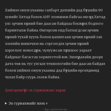
Хиймэл оюун ухааны салбарт дэлхийн дэд бүтцийн 90
хувийг Хятад болон АНУ эзэмшиж байгаа энэ үед Хятад
улс эрчим хүчний бие даасан байдлаа бэхжүүлэх бодлого
баримталж байна. Өнгөрсөн онд батлагдсан эрчим
хүчний тухай хууль болон цахилгаан эрчим хүчний зах
зээлийн шинэчлэл нь сэргээгдэх эрчим хүчний
хэрэглээг нэмэгдүүлж, чулуужсан түлшнээс хараат
байдлыг багасгах зорилготой юм. Энэхүү далайн доорх
дата төв нь тус улсын технологийн бие даасан байдал
болон хиймэл оюун ухааны дэд бүтцийн өрсөлдөөнд
чухал байр суурь эзэлж байна.
Дэлгэрэнгүйг эх сурвалжаас харах
Эх сурвалжийг нээх ↓
- Зар сурталчилгаа -