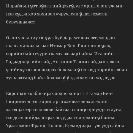
Израйлын үнэт зүйлст нийцэхгүй, улс орны олон улсын
нэр хүндэд хор хохирол учруулсан үйлдэл хэмээн
буруушаажээ.
Олон улсын зүгээс үзүүлж буй дарамт шахалт, мөрдөн
шалгах ажиллагааг Итамар Бен-Гвир эсэргүүцэж,
өөрийн байр сууриа хамгаалсаар байна. Италийн
Гадаад хэргийн сайд Антонио Таяни сайдын хэлсэн
үгсийг хүлээн зөвшөөрөх боломжгүй бөгөөд төрийн албан
тушаалтанд байж боломгүй үйлдэл хэмээн мэдэгдэв.
Европын холбоо ирэх долоо хоногт Итамар Бен-
Гвирийн эсрэг хориг арга хэмжээ авах эсэхийг
хэлэлцэхээр төлөвлөж байгаа ч гишүүн орнуудын дунд
нэгдсэн шийдэлд хүрэх асуудал тодорхойгүй байна.
Үүнээс өмнө Франц, Польш, Ирланд зэрэг улсууд сайдыг