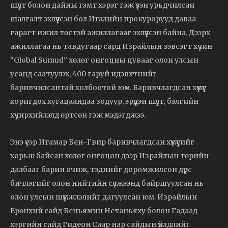
шүүлт болон дайны гэмт хэрэг гэж үзэн урьдчилсан
шалгалт эхлүүлсэн бол Италийн прокурорууд даваа
гарагт ижил төстэй ажиллагааг эхлүүлсэн байна. Дээрх
ажиллагаа нь тавдугаар сард Израйлын зэвсэгт хүчин
“Global Sumud” хөлөг онгоцны цувааг олон улсын
усанд саатуулж, 400 гаруй идэвхтнийг
баривчилсантай холбоотой юм. Баривчлагдсан хүмүүс
хоригдох хугацаандаа зодуур, эрүүдэн шүүлт, бэлгийн
хүчирхийлэлд өртсөн гэж мэдэгджээ.
Энэ үеэр Итамар Бен-Гвир баривчлагдсан хүмүүсийг
хорьж байсан хөлөг онгоцон дээр Израйлын төрийн
далбааг барин очиж, тэднийг доромжилсон дүрс
бичлэгийг олон нийтийн сүлжээнд байршуулсан нь
олон улсын шүүмжлэлийг дагуулсан юм. Израйлын
Ерөнхий сайд Беньямин Нетаньяху болон Гадаад
хэргийн сайд Гидеон Саар нар сайдын үйлдлийг