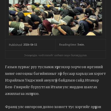
2026-06-11
Reading time:
5
min.
Published:
Энэхүү мэдээ, нийтлэлийг хиймэл оюун боловсруулав.
Газын зурвас руу тусламж хүргэхээр зорчсон иргэний
хөлөг онгоцны багийнхныг зүй бусаар харьцсан хэрэгт
Израйлын Үндэсний аюулгүй байдлын сайд Итамар
Бен-Гвирийг буруутган Итали улс мөрдөн шалгах
ажиллагаа эхлүүллээ.
Франц улс өнгөрсөн долоо хоногт тус хэргийг эрүүдэн