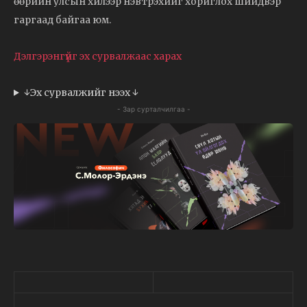
өөрийн улсын хилээр нэвтрэхийг хориглох шийдвэр
гаргаад байгаа юм.
Дэлгэрэнгүйг эх сурвалжаас харах
↓Эх сурвалжийг нээх ↓
- Зар сурталчилгаа -