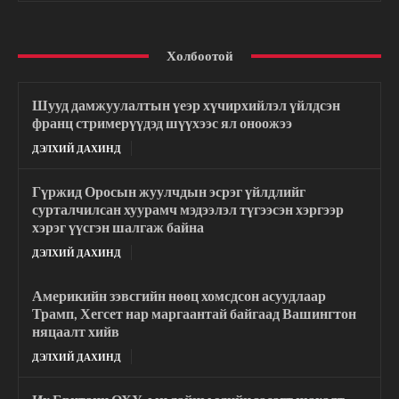
Холбоотой
Шууд дамжуулалтын үеэр хүчирхийлэл үйлдсэн
франц стримерүүдэд шүүхээс ял оноожээ
ДЭЛХИЙ ДАХИНД
Гүржид Оросын жуулчдын эсрэг үйлдлийг
сурталчилсан хуурамч мэдээлэл түгээсэн хэргээр
хэрэг үүсгэн шалгаж байна
ДЭЛХИЙ ДАХИНД
Америкийн зэвсгийн нөөц хомсдсон асуудлаар
Трамп, Хегсет нар маргаантай байгаад Вашингтон
няцаалт хийв
ДЭЛХИЙ ДАХИНД