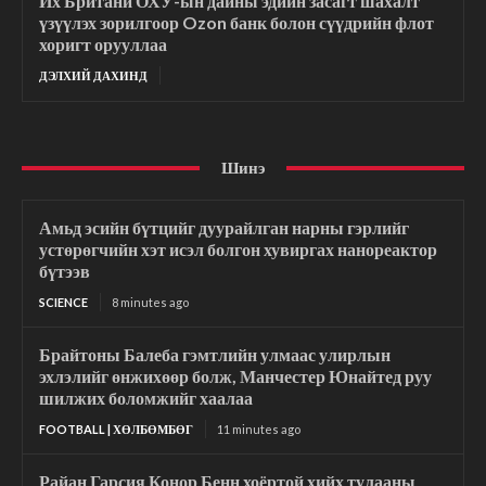
Их Британи ОХУ-ын дайны эдийн засагт шахалт
үзүүлэх зорилгоор Ozon банк болон сүүдрийн флот
хоригт орууллаа
ДЭЛХИЙ ДАХИНД
Шинэ
Амьд эсийн бүтцийг дуурайлган нарны гэрлийг
устөрөгчийн хэт исэл болгон хувиргах нанореактор
бүтээв
SCIENCE
8 minutes ago
Брайтоны Балеба гэмтлийн улмаас улирлын
эхлэлийг өнжихөөр болж, Манчестер Юнайтед руу
шилжих боломжийг хаалаа
FOOTBALL | ХӨЛБӨМБӨГ
11 minutes ago
Райан Гарсия Конор Бенн хоёртой хийх тулааны