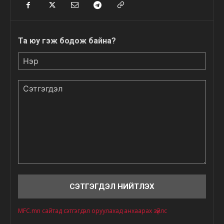
Та юу гэж бодож байна?
Нэр
Сэтгэгдэл
MFC.mn сайтад сэтгэгдэл оруулахад анхаарах зүйлс