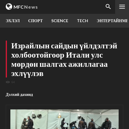
MFC
News
ЭХЛЭЛ
СПОРТ
SCIENCE
TECH
ЭНТЕРТАЙНМЕ
Израйлын сайдын үйлдэлтэй
холбоотойгоор Итали улс
мөрдөн шалгах ажиллагаа
эхлүүлэв
64
Дэлхий дахинд