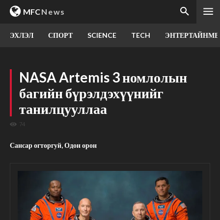
MFC
News
ЭХЛЭЛ
СПОРТ
SCIENCE
TECH
ЭНТЕРТАЙНМЕ
NASA Artemis 3 номлолын
багийн бүрэлдэхүүнийг
танилцууллаа
74
Сансар огторгуй, Одон орон