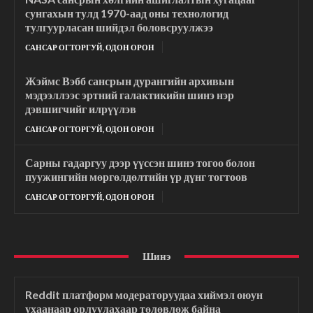
сунгахын тулд 1970-аад оны технологид
тулгуурласан шийдэл боловсруулжээ
САНСАР ОГТОРГУЙ, ОДОН ОРОН
Жэймс Вэбб сансрын дурангийн архивын
мэдээллээс эртний галактикийн шинэ нэр
дэвшигчийг илрүүлэв
САНСАР ОГТОРГУЙ, ОДОН ОРОН
Сарны гадаргуу дээр үүссэн шинэ тогоо болон
пуужингийн мөргөлдөлтийн үр дүнг тогтоов
САНСАР ОГТОРГУЙ, ОДОН ОРОН
Шинэ
Reddit платформ модераторуудаа хиймэл оюун
ухаанаар орлуулахаар төлөвлөж байна