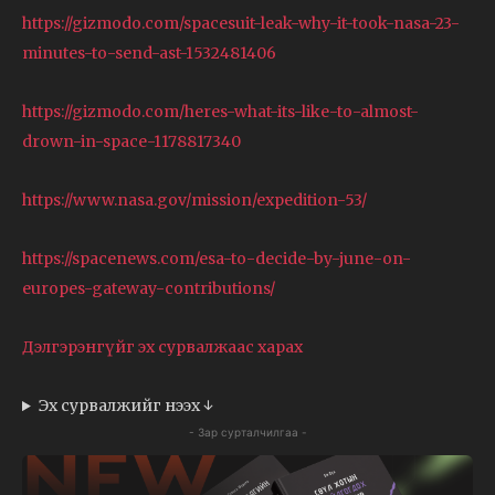
https://gizmodo.com/spacesuit-leak-why-it-took-nasa-23-
minutes-to-send-ast-1532481406
https://gizmodo.com/heres-what-its-like-to-almost-
drown-in-space-1178817340
https://www.nasa.gov/mission/expedition-53/
https://spacenews.com/esa-to-decide-by-june-on-
europes-gateway-contributions/
Дэлгэрэнгүйг эх сурвалжаас харах
Эх сурвалжийг нээх ↓
- Зар сурталчилгаа -