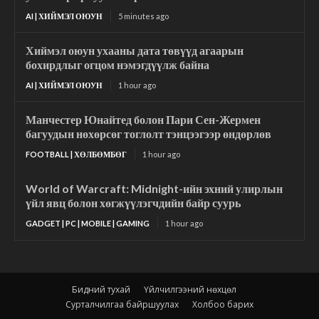
AI | ХИЙМЭЛ ОЮУН
5 minutes ago
Хиймэл оюун ухааны дата төвүүд агаарын
бохирдлыг огцом нэмэгдүүлж байна
AI | ХИЙМЭЛ ОЮУН
1 hour ago
Манчестер Юнайтед болон Пари Сен-Жермен
багуудын нөхөрсөг тоглолт тэнцээгээр өндөрлөв
FOOTBALL | ХӨЛБӨМБӨГ
1 hour ago
World of Warcraft: Midnight-ийн эхний улирлын
үйл явц болон хөгжүүлэгчдийн байр суурь
GADGET | PC | MOBILE | GAMING
1 hour ago
Бидний тухай
Үйлчилгээний нөхцөл
Сурталчилгаа байршуулах
Холбоо барих