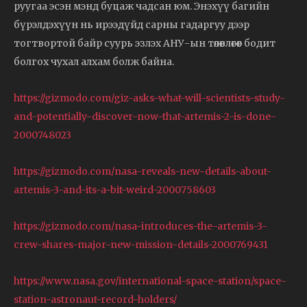
руугаа эсэн мэнд буцаж чадсан юм. Энэхүү багийн
бүрэлдэхүүн нь ирээдүйд сарны гадаргуу дээр
тогтвортой байр суурь эзлэх АНУ-ын төлөвлөгөөг бодит
болгох чухал алхам болж байна.
https://gizmodo.com/giz-asks-what-will-scientists-study-
and-potentially-discover-now-that-artemis-2-is-done-
2000748023
https://gizmodo.com/nasa-reveals-new-details-about-
artemis-3-and-its-a-bit-weird-2000758603
https://gizmodo.com/nasa-introduces-the-artemis-3-
crew-shares-major-new-mission-details-2000769431
https://www.nasa.gov/international-space-station/space-
station-astronaut-record-holders/