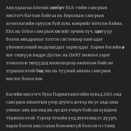
Анх удаагаа Artemis хөтөлбөрт ESA-гийн сансрын
нисгэгч багтаж байгаа нь Европын сансрын
агентлагийн оруулж буй хувь нэмрийг илтгэж байна.
ESA нь Orion сансрын хөлгийг эрчим хүч, хөдөлгүүр
болон амьдралыг тэтгэх системээр хангадаг
үйлчилгээний модулиудыг хариуцдаг. Харин багийн өөр
нэг гишүүн Андре Дуглас нь DART номлол зэрэг
томоохон төслүүдэд инженерээр ажиллаж байсан
туршлагатай бөгөөд энэ нь түүний анхны сансрын
нислэг болох юм.
Багийн нисгэгч Лука Пармитаногийн хувьд 2013 онд
сансрын алхалтын үеэр дуулга дотор нь ус алдсаны
улмаас амь насанд нь эрсдэл учирч байсан хүндхэн
туршлагатай. Тэрээр тухайн үед дуулганд ус дүүрч,
харах болон амьсгалах боломжгүй болсон ч станц