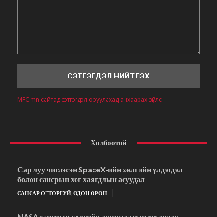
Сэтгэгдэл
MFC.mn сайтад сэтгэгдэл оруулахад анхаарах зүйлс
Холбоотой
Сар луу чиглэсэн SpaceX-ийн хөлгийн үлдэгдэл
болон сансрын хог хаягдлын асуудал
САНСАР ОГТОРГУЙ, ОДОН ОРОН
NASA сансрын хөлгийн ашиглалтын хугацааг