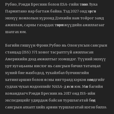
Рубио, Рэнди Бресник болон ESA-гийн төлөөлөл Лука
Пармитано нар багтаж байна. Тэд 2027 онд хөөргөх
энэхүү номлолын хүрээнд Дэлхийн нам тойрог замд
ажиллаж, сарны газардах төхөөрөмжүүдийн ажиллагааг
шалгах юм.
Багийн гишүүн Фрэнк Рубио нь Олон улсын сансрын
станцад (ISS) 371 хоног тасралтгүй ажилласан
Америкийн дээд амжилтыг эзэмшдэг. Түүний энэхүү
урт хугацааны нислэг нь сансрын бичил таталцал
хүний бие махбодод, тухайлбал булчингийн
хатингаршил болон ясны нягтралд хэрхэн нөлөөлдгийг
судлах чухал мэдээллийг NASA-д өгсөн юм. Мөн багийн
командлагч Рэнди Бресник нь 2017 онд ISS-ийн
экспедицийг удирдаж байсан туршлагатай бөгөөд
сансрын алхалт хийх арвин туршлагатай нэгэн билээ.