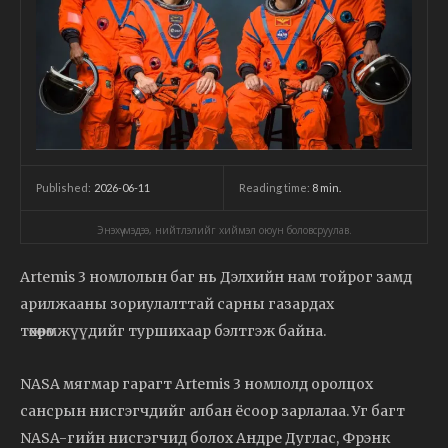
2026-06-11
Reading time:
8
min.
Published:
Энэхүү мэдээ, нийтлэлийг хиймэл оюун боловсруулав.
Artemis 3 номлолын баг нь Дэлхийн нам тойрог замд
арилжааны зориулалттай сарны газардах
төхөөрөмжүүдийг туршихаар бэлтгэж байна.
NASA мягмар гарагт Artemis 3 номлолд оролцох
сансрын нисгэгчдийг албан ёсоор зарлалаа. Уг багт
NASA-гийн нисгэгчид болох Андре Дуглас, Фрэнк