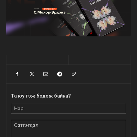
Та юу гэж бодож байна?
Нэр