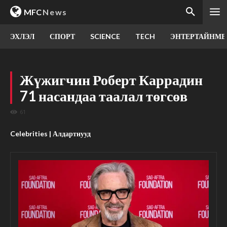
MFC
News
ЭХЛЭЛ
СПОРТ
SCIENCE
TECH
ЭНТЕРТАЙНМЕ
Жүжигчин Роберт Каррадин
71 насандаа таалал төгсөв
61
Celebrities | Алдартнууд