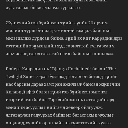
хорлосны улмаас үүссэн тархины хүчилтөрөгчийн
дутагдлаас болж амьсгал хураажээ.
Жүжигчний гэр бүлийнхэн түүнийг сүүлийн 20 орчим
жилийн турш биполяр эмгэгтэй тэмцэж байсныг
мэдэгдэлдээ дурдсан байна. Түүний ах Кит Каррадин дүүгээ
сэтгэцийн эрүүл мэндийн хүнд сорилттой тулгарсан ч
авьяаслаг, гэрэл гэгээтэй нэгэн байсныг онцолжээ.
Роберт Каррадин нь “Django Unchained” болон “The
Twilight Zone” зэрэг бүтээлүүдэд тоглосон бөгөөд түүнийг
нас барсны дараа хамтран ажиллаж байсан жүжигчин
Хилари Дафф болон түүний гэр бүлийнхэн эмгэнэл
илэрхийлсэн байна. Гэр бүлийнхэн нь сэтгэцийн эрүүл
мэндийн асуудлыг нийгэмд зөвөөр ойлгуулж,
ялгаварлан гадуурхах байдлыг багасгахын чухлыг
онцлоод, хувийн орон зайг нь хүндэтгэхийг хүсжээ.