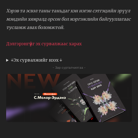
Хэрэв та эсвэл таны таньдаг хэн нэгэн сэтгэцийн эрүүл
мэндийн хямралд орсон бол мэргэжлийн байгууллагаас
тусламж авах боломжтой.
Дэлгэрэнгүйг эх сурвалжаас харах
↓Эх сурвалжийг нээх ↓
- Зар сурталчилгаа -