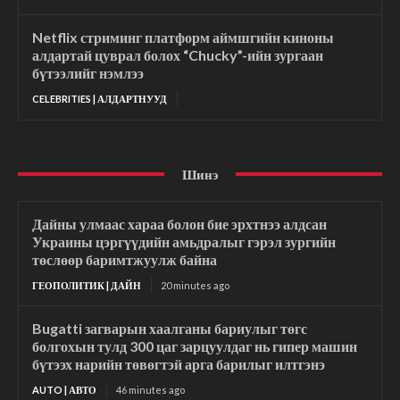
Netflix стриминг платформ аймшгийн киноны
алдартай цуврал болох “Chucky”-ийн зургаан
бүтээлийг нэмлээ
CELEBRITIES | АЛДАРТНУУД
Шинэ
Дайны улмаас хараа болон бие эрхтнээ алдсан
Украины цэргүүдийн амьдралыг гэрэл зургийн
төслөөр баримтжуулж байна
ГЕОПОЛИТИК | ДАЙН
20 minutes ago
Bugatti загварын хаалганы бариулыг төгс
болгохын тулд 300 цаг зарцуулдаг нь гипер машин
бүтээх нарийн төвөгтэй арга барилыг илтгэнэ
AUTO | АВТО
46 minutes ago