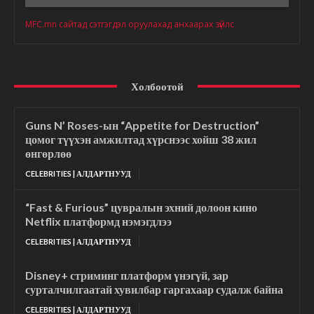
MFC.mn сайтад сэтгэгдэл оруулахад анхаарах зүйлс
Холбоотой
Guns N’ Roses-ын “Appetite for Destruction”
цомог түүхэн амжилтад хүрснээс хойш 38 жил
өнгөрлөө
CELEBRITIES | АЛДАРТНУУД
“Fast & Furious” цувралын эхний долоон кино
Netflix платформд нэмэгдлээ
CELEBRITIES | АЛДАРТНУУД
Disney+ стриминг платформ үнэгүй, зар
сурталчилгаатай хувилбар гаргахаар судалж байна
CELEBRITIES | АЛДАРТНУУД