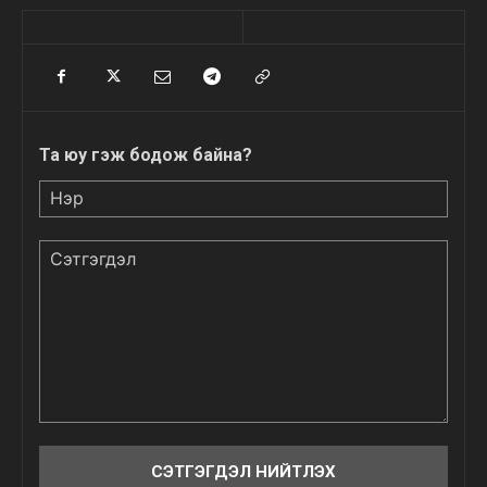
Та юу гэж бодож байна?
Нэр
Сэтгэгдэл