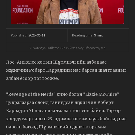
2026-06-11
Reading time:
3
min.
Published:
Энэхүү мэдээ, нийтлэлийг хиймэл оюун боловсруулав.
Лос-Анжелес хотын Шүүх эмнэлгийн албанаас
жүжигчин Роберт Каррадины нас барсан шалтгааныг
албан ёсоор тогтоожээ.
“Revenge of the Nerds” кино болон “Lizzie McGuire”
цувралаараа олонд танигдсан жүжигчин Роберт
Каррадин 71 насандаа таалал төгссөн байна. Тэрээр
хоёрдугаар сарын 23-нд эмнэлэгт эмчлүүлж байгаад нас
барсан бөгөөд Шүүх эмнэлгийн дүгнэлтээр амиа