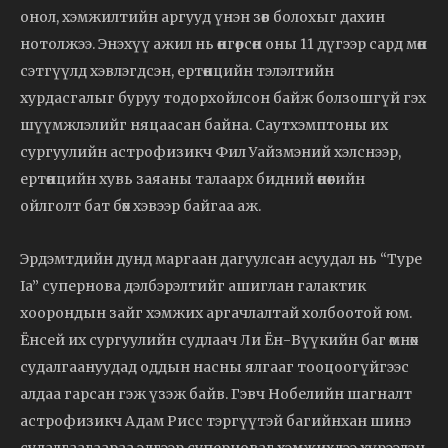
онол, хэмжилтийн аргууд үнэн зөв болохыг дахин
нотолжээ. Энэхүү ажил нь өнгөрсөн оны 11 дүгээр сард мөн
сэтгүүлд хэвлэгдсэн, ертөнцийн тэлэлтийн
хурдасгалыг буруу тодорхойлсон байж болзошгүй гэх
шүүмжлэлийг няцаасан байна. Саутхэмптоны их
сургуулийн астрофизикч Фил Уайзмэний хэлснээр,
ертөнцийн хувь заяаны талаарх бидний өнөөгийн
ойлголт бат бөх хэвээр байгаа аж.
Эрдэмтдийн дунд маргаан дагуулсан асуудал нь “Type
Ia” супернова дэлбэрэлтийг ашиглан галактик
хоорондын зайг хэмжих аргачлалтай холбоотой юм.
Ёнсей их сургуулийн судлаач Ли Ён-Вүүкийн баг өмнөх
судалгаануудад оддын насны ялгааг тооцоогүйгээс
алдаа гарсан гэж үзэж байв. Гэвч Нобелийн шагналт
астрофизикч Адам Рисс тэргүүтэй багийнхан шинэ