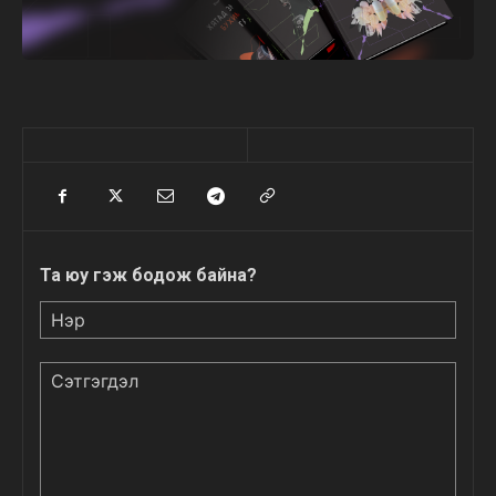
Та юу гэж бодож байна?
Нэр