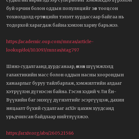
судалгаагаараа эдгээр суперноваг хэмжихдээ хүрээлэн
буй орчин болон оддын популяцийг зөв тооцсон
тохиолдолд ертөнцийн тэлэлт хурдассаар байгаа нь
тодорхой харагдаж байна хэмээн хариу барьжээ.
https://academic.oup.com/mnras/article-
lookup/doi/10.1093/mnras/stag797
Шинэ судалгаанд дурдсанаар, өмнөх шүүмжлэлд
галактикийн масс болон оддын насны хоорондын
хамаарлыг буруу тайлбарлаж, хэмжилтийн алдааг
хэтрүүлэн дүгнэсэн байна. Гэсэн хэдий ч Ли Ён-
Вүүкийн баг энэхүү дүгнэлтийг эсэргүүцэж, дахин
няцаалт бүхий судалгааг arXiv цахим хуудсанд
урьдчилсан байдлаар нийтлүүлжээ.
https://arxiv.org/abs/2605.21586