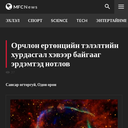
MFC
News
ЭХЛЭЛ
СПОРТ
SCIENCE
TECH
ЭНТЕРТАЙНМЕ
Орчлон ертөнцийн тэлэлтийн
хурдасгал хэвээр байгааг
эрдэмтэд нотлов
37
Сансар огторгуй, Одон орон