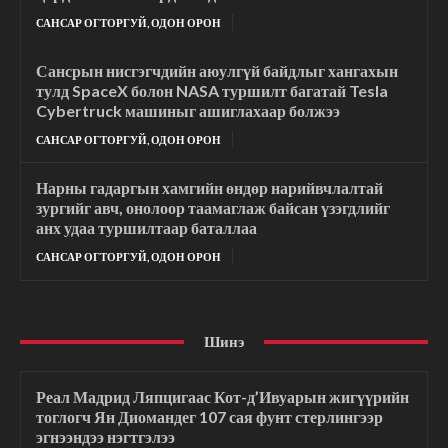
САНСАР ОГТОРГУЙ, ОДОН ОРОН
Сансрын нисгэгчдийн аюулгүй байдлыг хангахын
тулд SpaceX болон NASA туршилт багатай Tesla
Cybertruck машиныг ашиглахаар болжээ
САНСАР ОГТОРГУЙ, ОДОН ОРОН
Нарны гадаргын хамгийн өндөр нарийвчлалтай
зургийг авч, онолоор таамаглаж байсан үзэгдлийг
анх удаа туршилтаар баталлаа
САНСАР ОГТОРГУЙ, ОДОН ОРОН
Шинэ
Реал Мадрид Ляпцигаас Кот-д’Ивуарын жигүүрийн
тоглогч Ян Диомандег 107 сая фунт стерлингээр
эгнээндээ нэгтгэлээ