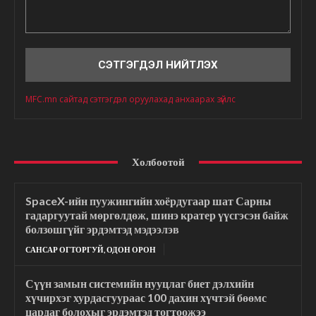
Сэтгэгдэл
MFC.mn сайтад сэтгэгдэл оруулахад анхаарах зүйлс
Холбоотой
SpaceX-ийн пуужингийн хоёрдугаар шат Сарны
гадаргуутай мөргөлдөж, шинэ кратер үүсгэсэн байж
болзошгүйг эрдэмтэд мэдээлэв
САНСАР ОГТОРГУЙ, ОДОН ОРОН
Сүүн замын системийн нууцлаг биет дэлхийн
хүчирхэг хурдасгуураас 100 дахин хүчтэй бөөмс
цардаг болохыг эрдэмтэд тогтоожээ