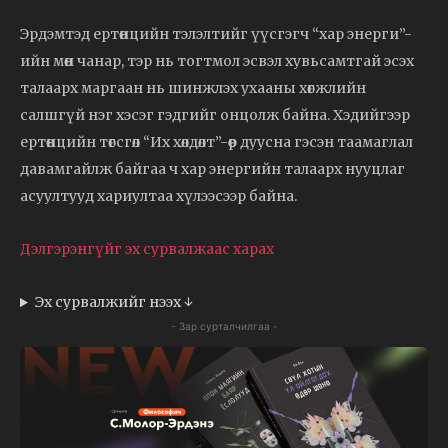
Эрдэмтэд ертөнцийн тэлэлтийг үүсгэгч “хар энерги”-
ийн мөн чанар, тэр нь тогтмол эсвэл хувьсамтгай эсэх
талаарх маргаан нь шинжлэх ухааны хөгжлийн
салшгүй нэг хэсэг гэдгийг онцолж байна. Хэдийгээр
ертөнцийн төгсгөл “Их хөлдөлт”-өөр дуусна гэсэн таамаглал
давамгайлж байгаа ч хар энергийн талаарх нууцлаг
асуултууд хариултаа хүлээсээр байна.
Дэлгэрэнгүйг эх сурвалжаас харах
Эх сурвалжийг нээх ↓
- Зар сурталчилгаа -