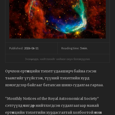
2026-06-11
Reading time:
5
min.
Published:
Энэхүү мэдээ, нийтлэлийг хиймэл оюун боловсруулав.
Орчлон ертөнцийн тэлэлт удааширч байна гэсэн
таамгийг үгүйсгэж, түүний тэлэлтийн хурд
нэмэгдсээр байгааг баталсан шинэ судалгаа гарлаа.
“Monthly Notices of the Royal Astronomical Society”
сэтгүүлд өчигдөр нийтлэгдсэн судалгаагаар манай
ертөнцийн тэлэлтийн хурдасгалтай холбоотой өмнөх