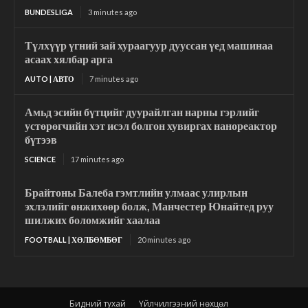
BUNDESLIGA
3 minutes ago
Түлхүүр үгний зай хураагуур дууссан үед машинаа
асаах хялбар арга
AUTO | АВТО
7 minutes ago
Амьд эсийн бүтцийг дуурайлган нарны гэрлийг
устөрөгчийн хэт исэл болгон хувиргах нанореактор
бүтээв
SCIENCE
17 minutes ago
Брайтоны Балеба гэмтлийн улмаас улирлын
эхлэлийг өнжихөөр болж, Манчестер Юнайтед руу
шилжих боломжийг хаалаа
FOOTBALL | ХӨЛБӨМБӨГ
20 minutes ago
Бидний тухай
Үйлчилгээний нөхцөл