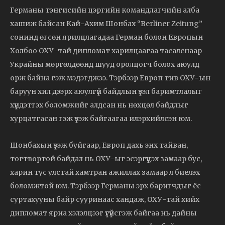
Германы тэнгисийн цэргийн командлагчийн алба
хашиж байсан Кай-Ахим Шонбах “Berliner Zeitung”
сонинд өгсөн ярилцлагадаа Герман болон Европын
Холбоо ОХУ-тай дипломат харилцаагаа тасалснаар
Украйны мөргөлдөөнд шууд оролцогч болох аюулд
орж байна гэж мэдэгджээ. Тэрбээр Европ тив ОХУ-ын
баруун хил дээрх аюулгүй байдлын үзэл баримтлалыг
хүндэтгэх боломжийг алдсан нь нөхцөл байдлыг
хурцатгасан гэж үзэж байгаагаа илэрхийлсэн юм.
Шонбахын үзэж буйгаар, Европ дахь энх тайван,
тогтвортой байдал нь ОХУ-ыг эсэргүүцэх замаар бус,
харин тус улстай хамтран ажиллах замаар л биелэх
боломжтой юм. Тэрбээр Германы эрх баригчдыг ёс
суртахууны байр сууринаас хандаж, ОХУ-тай хийх
дипломат яриа хэлэлцээг үгүйсгэж байгаа нь дайны