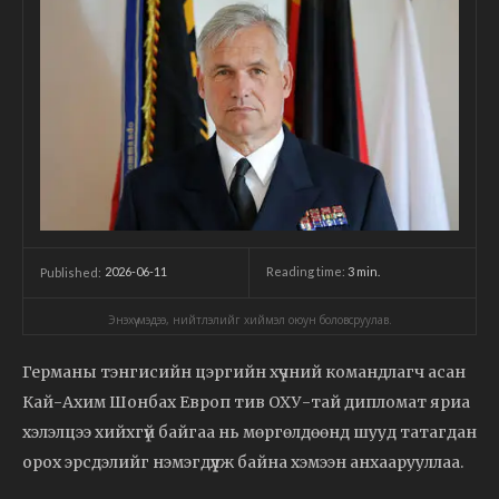
2026-06-11
Reading time:
3
min.
Published:
Энэхүү мэдээ, нийтлэлийг хиймэл оюун боловсруулав.
Германы тэнгисийн цэргийн хүчний командлагч асан
Кай-Ахим Шонбах Европ тив ОХУ-тай дипломат яриа
хэлэлцээ хийхгүй байгаа нь мөргөлдөөнд шууд татагдан
орох эрсдэлийг нэмэгдүүлж байна хэмээн анхаарууллаа.