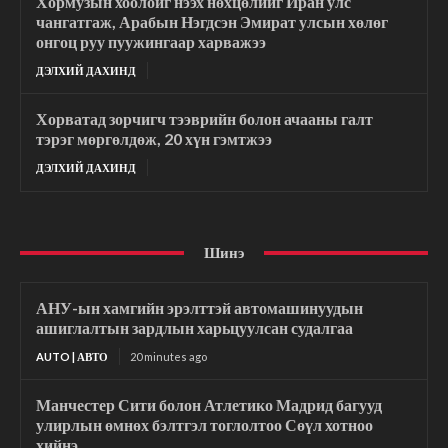
Хормузын хоолойг нээх нөхцөлийг Иран улс
чангатгаж, Арабын Нэгдсэн Эмират улсын хөлөг
онгоц руу пуужингаар харважээ
ДЭЛХИЙ ДАХИНД
Хорватад зорчигч тээврийн болон ачааны галт
тэрэг мөргөлдөж, 20 хүн гэмтжээ
ДЭЛХИЙ ДАХИНД
Шинэ
АНУ-ын хамгийн эрэлттэй автомашинуудын
ашиглалтын зардлын харьцуулсан судалгаа
AUTO | АВТО
20 minutes ago
Манчестер Сити болон Атлетико Мадрид багууд
улирлын өмнөх бэлтгэл тоглолтоо Сөүл хотноо
хийнэ