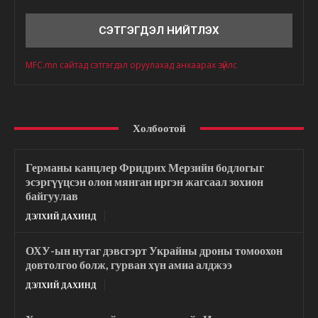
Сэтгэгдэл
MFC.mn сайтад сэтгэгдэл оруулахад анхаарах зүйлс
Холбоотой
Германы канцлер Фридрих Мерзийн бодлогыг
эсэргүүцсэн олон мянган иргэн жагсаал зохион
байгуулав
ДЭЛХИЙ ДАХИНД
ОХУ-ын нутаг дэвсгэрт Украйны дроны томоохон
довтолгоо болж, гурван хүн амиа алджээ
ДЭЛХИЙ ДАХИНД