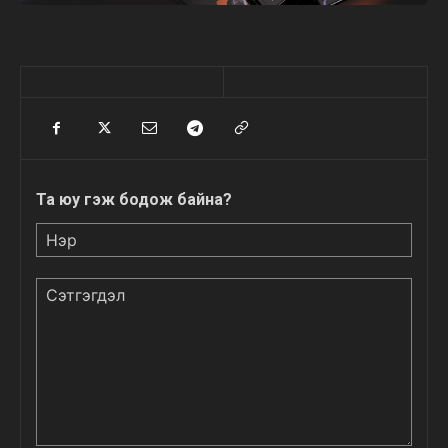
Та юу гэж бодож байна?
Нэр