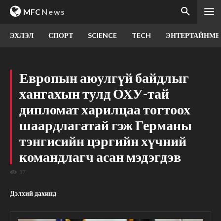
MFC
News
ЭХЛЭЛ
СПОРТ
SCIENCE
TECH
ЭНТЕРТАЙНМЕ
Европын аюулгүй байдлыг
хангахын тулд ОХУ-тай
дипломат харилцаа тогтоох
шаардлагатай гэж Германы
тэнгисийн цэргийн хүчний
командлагч асан мэдэгдэв
37
Дэлхий дахинд