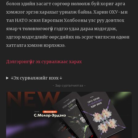
болон эдийн засагт сөргөөр нөлөөлж буй хориг арга
хэмжээг эргэн харахыг уриалж байна. Харин ОХУ-ын
тал НАТО эсвэл Европын Холбооны улс руу довтлох
ямар ч төлөвлөгөөгүй гэдгээ удаа дараа мэдэгдэж,
эдгээр мэдэгдлийг өөрсдийнх нь эсрэг чиглэсэн өдөөн
хатгалга хэмээн нэрлэжээ.
Дэлгэрэнгүйг эх сурвалжаас харах
↓Эх сурвалжийг нээх ↓
- Зар сурталчилгаа -