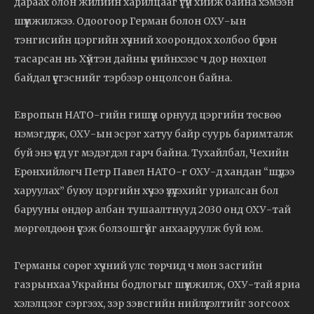
дараах олон жилийн харилцааг үгүй хийж байна хэмээн
шүүмжилжээ. Одоогоор Герман болон ОХУ-ын
тэнгисийн цэргийн хүчний хоорондох холбоо бүрэн
тасарсан нь Хүйтэн дайны үеийнхээс ч дор нөхцөл
байдал үүсгэснийг тэрбээр онцолсон байна.
Европын НАТО-гийн гишүүн орнууд цэргийн төсвөө
нэмэгдүүлж, ОХУ-ын эсрэг хатуу байр суурь баримталж
буй энэ үед уг мэдэгдэл гарч байна. Тухайлбал, Чехийн
Ерөнхийлөгч Петр Павел НАТО-г ОХУ-д хандан “шүдээ
харуулах” буюу цэргийн хүчээ үзүүлэхийг уриалсан бол
барууны өндөр албан тушаалтнууд 2030 онд ОХУ-тай
мөргөлдөөн үүсэж болзошгүйг анхааруулж буй юм.
Германы сөрөг хүчний улс төрчид ч мөн засгийн
газрынхаа Украйны бодлогыг шүүмжилж, ОХУ-тай яриа
хэлэлцээг сэргээх, зэр зэвсгийн нийлүүлэлтийг зогсоох