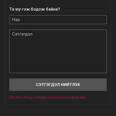
Та юу гэж бодож байна?
Нэр
Сэтгэгдэл
MFC.mn сайтад сэтгэгдэл оруулахад анхаарах зүйлс