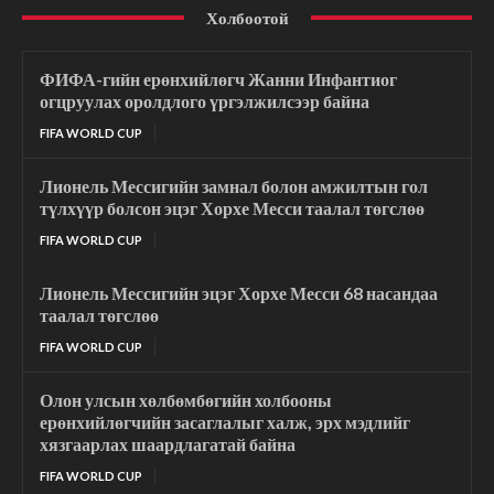
Холбоотой
ФИФА-гийн ерөнхийлөгч Жанни Инфантиог
огцруулах оролдлого үргэлжилсээр байна
FIFA WORLD CUP
Лионель Мессигийн замнал болон амжилтын гол
түлхүүр болсон эцэг Хорхе Месси таалал төгслөө
FIFA WORLD CUP
Лионель Мессигийн эцэг Хорхе Месси 68 насандаа
таалал төгслөө
FIFA WORLD CUP
Олон улсын хөлбөмбөгийн холбооны
ерөнхийлөгчийн засаглалыг халж, эрх мэдлийг
хязгаарлах шаардлагатай байна
FIFA WORLD CUP