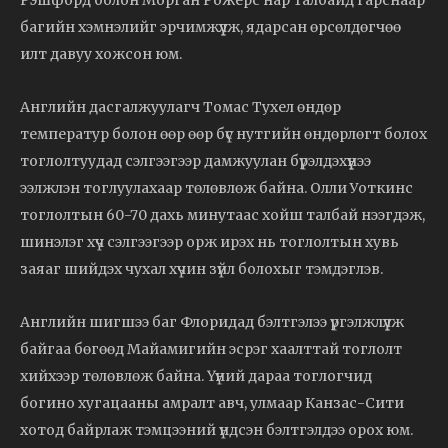
Рэшфорд болон Морган Рожерс нар талбайд гарснаар
багийн хэмнэлийг эрчимжүүлж, ядарсан өрсөлдөгчөө
илт давуу хожсон юм.
Английн дасгалжуулагч Томас Тухел өндөр
температур болон өөр өөр бүс нутгийн өндөрлөгт болох
тоглолтуудад сэлгээгээр дамжуулан бүрэлдэхүүнээ
ээлжлэн тоглуулахаар төлөвлөж байна. Олли Уоткинс
тоглолтын 60-70 дахь минутаас хойш талбай нээгдэж,
шинэлэг хүч сэлгээгээр орж ирэх нь тоглолтын хувь
заяаг шийдэх чухал хүчин зүйл болохыг тэмдэглэв.
Английн шигшээ баг Флоридад бэлтгэлээ үргэлжлүүлж
байгаа бөгөөд Майамигийн эсрэг хаалттай тоглолт
хийхээр төлөвлөж байна. Үүний дараа тоглогчид
богино хугацааны амралт авч, улмаар Канзас-Сити
хотод байрлаж тэмцээний үндсэн бэлтгэлдээ орох юм.