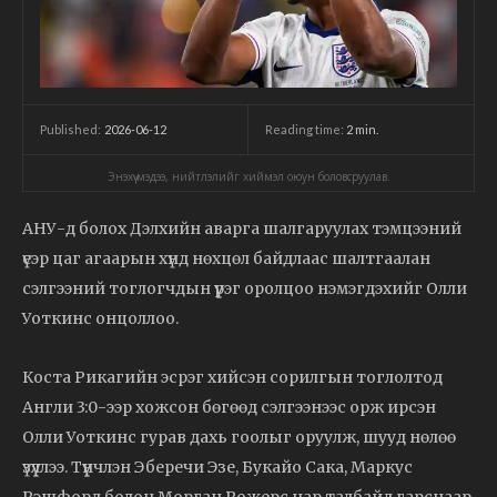
2026-06-12
Reading time:
2
min.
Published:
Энэхүү мэдээ, нийтлэлийг хиймэл оюун боловсруулав.
АНУ-д болох Дэлхийн аварга шалгаруулах тэмцээний
үеэр цаг агаарын хүнд нөхцөл байдлаас шалтгаалан
сэлгээний тоглогчдын үүрэг оролцоо нэмэгдэхийг Олли
Уоткинс онцоллоо.
Коста Рикагийн эсрэг хийсэн сорилгын тоглолтод
Англи 3:0-ээр хожсон бөгөөд сэлгээнээс орж ирсэн
Олли Уоткинс гурав дахь гоолыг оруулж, шууд нөлөө
үзүүллээ. Түүнчлэн Эберечи Эзе, Букайо Сака, Маркус