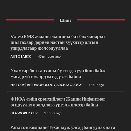
Шинэ
Volvo FMX ачааны машины бат бөх чанарыг
шалгахаар дөрвөн настай хүүхдээр алсын
удирдлагаар жолоодууллаа
AUTO | АВТО
43 minutes ago
Ухамсар бол тархины бүтээгдэхүүн биш байж
магадгүй гэж эрдэмтэд үзэж байна
HISTORY | ANTHROPOLOGY, ARCHAEOLOGY
1 hour ago
ФИФА-гийн ерөнхийлөгч Жанни Инфантиог
огцруулах оролдлого үргэлжилсээр байна
FIFA WORLD CUP
2 hours ago
Amazon компани Техас муж улсад байгуулах дата