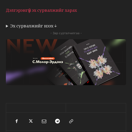
Дэлгэрэнгүй эх сурвалжийг харах
Эх сурвалжийг нээх ↓
- Зар сурталчилгаа -