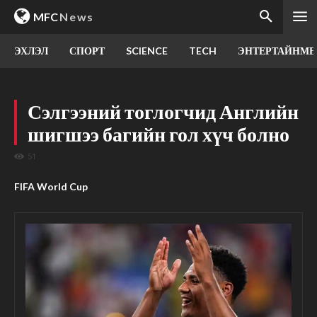
MFC
News
ЭХЛЭЛ
СПОРТ
SCIENCE
TECH
ЭНТЕРТАЙНМЕ
Сэлгээний тоглогчид Английн
шигшээ багийн гол хүч болно
51
FIFA World Cup