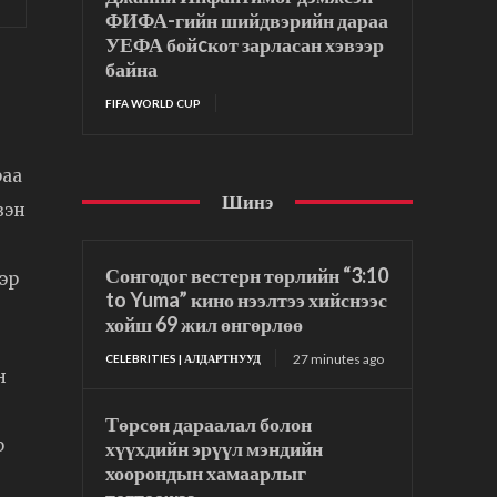
ФИФА-гийн шийдвэрийн дараа
УЕФА бойcкот зарласан хэвээр
байна
FIFA WORLD CUP
раа
Шинэ
зэн
Сонгодог вестерн төрлийн “3:10
эр
to Yuma” кино нээлтээ хийснээс
хойш 69 жил өнгөрлөө
27 minutes ago
CELEBRITIES | АЛДАРТНУУД
н
Төрсөн дараалал болон
р
хүүхдийн эрүүл мэндийн
хоорондын хамаарлыг