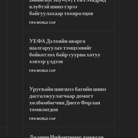
клубтэй шинэ гэрээ
байгуулахаар тохиролцов
FIFA WORLD CUP
УЕФА Дэлхийн аварга
шалгаруулах тэмцээнийг
бойкотлох байр сууриа хатуу
хэвээр үлдээв
FIFA WORLD CUP
Уругвайн шигшээ багийн шинэ
дасгалжуулагчаар домогт
хөлбөмбөгчин Диего Форлан
томилогдов
FIFA WORLD CUP
Джанни Инфантимог дэмжсэн