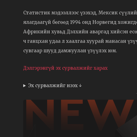
Статистик мэдээллээс үзэхэд, Мексик сүүли
ялагдаагүй бөгөөд 1994 онд Норвегид хожиг
Африкийн хувьд Дэлхийн аваргад хийсэн есө
ч ганцхан удаа л хаалгаа хуурай манасан үз
сувгаар шууд дамжуулан үзүүлэх юм.
Дэлгэрэнгүй эх сурвалжийг харах
Эх сурвалжийг нээх ↓