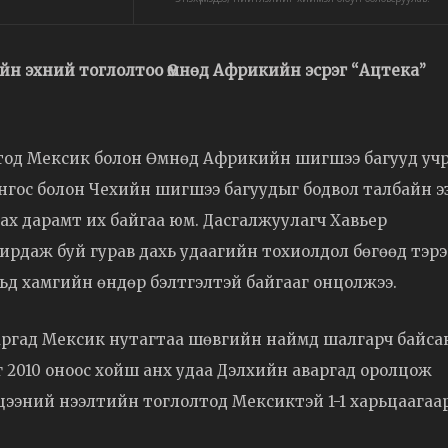
йн эхний тоглолтоо Өмнөд Африкийн эсрэг “Ацтека”
тод Мексик болон Өмнөд Африкийн шигшээ багууд уч
онгос болон Чехийн шигшээ багуудыг бодвол талбайн э
х дарамт их байгаа юм. Дасгалжуулагч Хавьер
ирдаж буй гурав дахь удаагийн тохиолдол бөгөөд тэрэ
вьд хамгийн өндөр бэлтгэлтэй байгааг онцолжээ.
аваргад Мексик нутагтаа шөвгийн наймд шалгарч байса
2010 оноос хойш анх удаа Дэлхийн аваргад оролцож
мцээний нээлтийн тоглолтод Мексиктэй 1-1 харьцаагаа