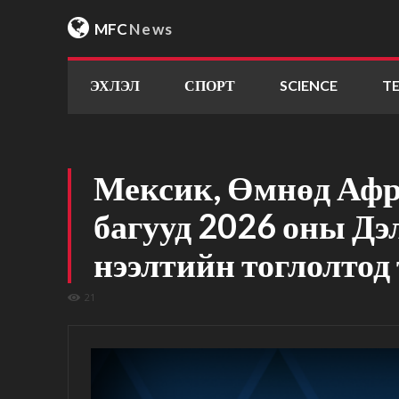
MFC
News
ЭХЛЭЛ
СПОРТ
SCIENCE
T
Мексик, Өмнөд Аф
багууд 2026 оны Д
нээлтийн тоглолтод
21