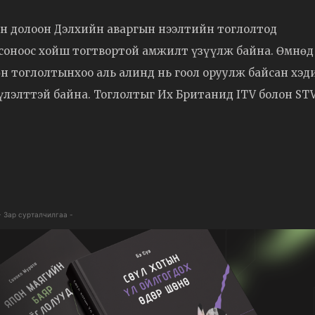
йн долоон Дэлхийн аваргын нээлтийн тоглолтод
дсоноос хойш тогтвортой амжилт үзүүлж байна. Өмнөд
н тоглолтынхоо аль алинд нь гоол оруулж байсан хэд
үүлэлттэй байна. Тоглолтыг Их Британид ITV болон ST
- Зар сурталчилгаа -