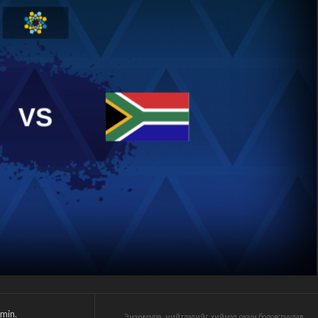
min.
Энэхүү мэдээ, нийтлэлийг хиймэл оюун боловсруулав.