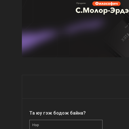
Та юу гэж бодож байна?
Нэр