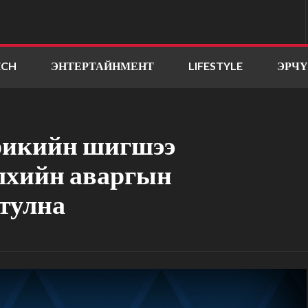
ECH
ЭНТЕРТАЙНМЕНТ
LIFESTYLE
ЭРЧ
рикийн шигшээ
элхийн аваргын
 тулна