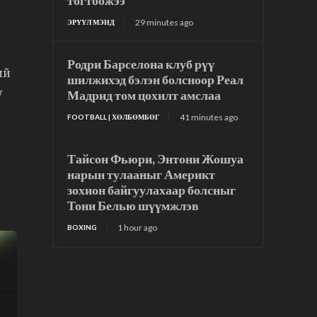
тогтоожээ
29 minutes ago
ЭРҮҮЛ МЭНД
Родри Барселона клуб рүү
ий
шилжихэд бэлэн болсноор Реал
Мадрид том цохилт амслаа
V
41 minutes ago
FOOTBALL | ХӨЛБӨМБӨГ
Тайсон Фьюри, Энтони Жошуа
нарын тулааныг Америкт
зохион байгуулахаар болсныг
Тони Белью шүүмжлэв
1 hour ago
BOXING