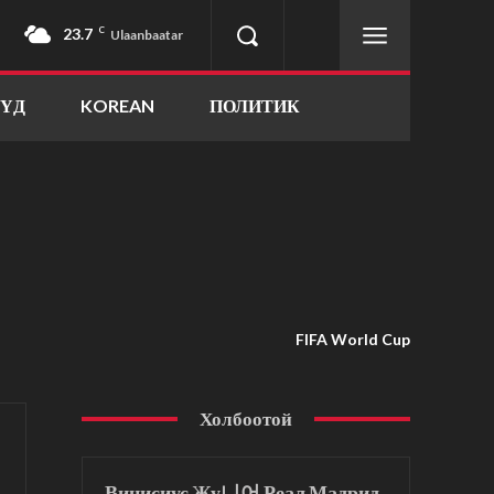
23.7
C
Ulaanbaatar
ҮҮД
KOREAN
ПОЛИТИК
FIFA World Cup
Холбоотой
Винисиус Жу니어 Реал Мадрид