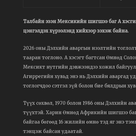
Талбайн эзэн Мексикийн шигшээ баг А хэсги
цэнгэлдэх хүрээлэнд хийхээр зэхэж байна.
2026 оны Дэлхийн аваргын нээлтийн тоглол
тааран тоглоно. А хэсэгт багтсан Өмнөд Сол
Мексикт нутгийн дэвжээндээ хожил байгуула
Агиррегийн хувьд энэ нь Дэлхийн аваргад уд
тоглогчдоо сэтгэл зүй болон бие бялдрын ху
Түүх сөхвөл, 1970 болон 1986 оны Дэлхийн 
түүхтэй. Харин Өмнөд Африкийн шигшээ баг 
байгаа бөгөөд 16 жилийн өмнө тэд яг энэ тэ
тэнцэж байсан удаатай.