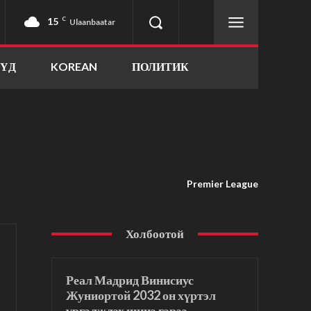
15
C
Ulaanbaatar
ҮҮД
KOREAN
ПОЛИТИК
Premier League
Холбоотой
Реал Мадрид Винисиус
Жуниортой 2032 он хүртэл
үргэлжлэх шинэ гэрээ