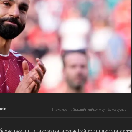
min.
Энэхүү мэдээ, нийтлэлийг хиймэл оюун боловсруулав.
бахче руу шилжихээр сонирхож буй гэсэн цуу яриаг түү