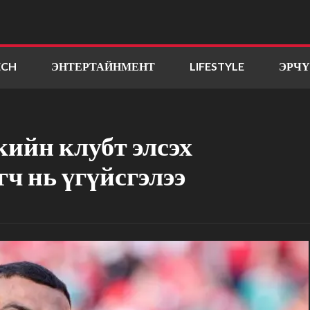
ECH
ЭНТЕРТАЙНМЕНТ
LIFESTYLE
ЭРЧ
ийн клубт элсэх
ч нь үгүйсгэлээ