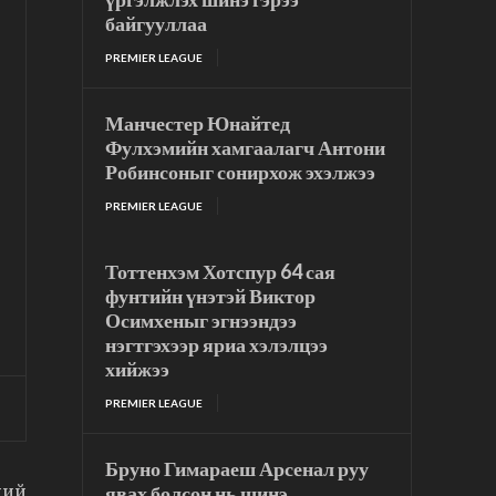
байгууллаа
PREMIER LEAGUE
Манчестер Юнайтед
Фулхэмийн хамгаалагч Антони
Робинсоныг сонирхож эхэлжээ
PREMIER LEAGUE
Тоттенхэм Хотспур 64 сая
фунтийн үнэтэй Виктор
Осимхеныг эгнээндээ
нэгтгэхээр яриа хэлэлцээ
хийжээ
PREMIER LEAGUE
Бруно Гимараеш Арсенал руу
явах болсон нь шинэ
ний