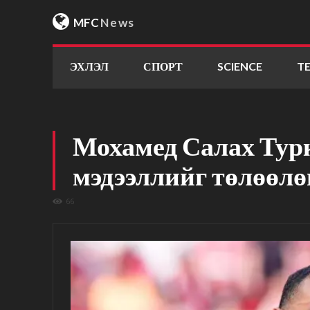
MFC
News
ЭХЛЭЛ
СПОРТ
SCIENCE
T
Мохамед Салах Турк
мэдээллийг төлөөлөг
66