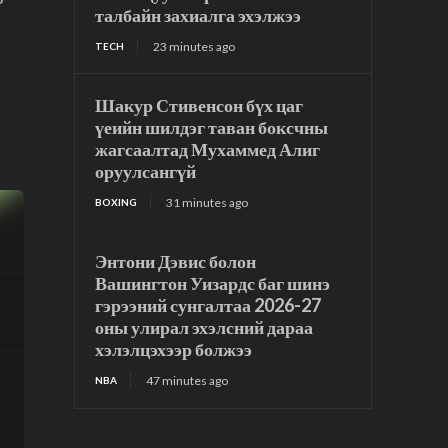
талбайн захиалга эхэлжээ
23 minutes ago
TECH
Шакур Стивенсон бүх цаг
үеийн шилдэг таван боксчны
жагсаалтад Мухаммед Алиг
оруулсангүй
31 minutes ago
BOXING
Энтони Дэвис болон
Вашингтон Уизардс баг шинэ
гэрээний сунгалтаа 2026-27
оны улирал эхэлсний дараа
хэлэлцэхээр болжээ
47 minutes ago
NBA