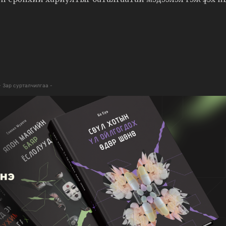
- Зар сурталчилгаа -