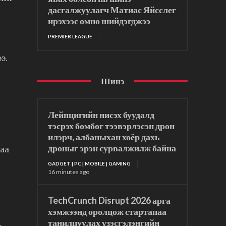
дасгалжуулагч Матиас Яйсслег
ирэхээс өмнө шийдэгджээ
PREMIER LEAGUE
э.
Шинэ
Лейпцигийн нисэх буудалд
тэсрэх бөмбөг тээвэрлэсэн дрон
илэрч, албаныхан хоёр дахь
дроныг эрэн сурвалжилж байна
гаа
GADGET | PC | MOBILE | GAMING
16 minutes ago
TechCrunch Disrupt 2026 арга
хэмжээнд оролцож стартапаа
танилцуулах үзэсгэлэнгийн
ь