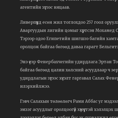
агентийн зүгээс няцаав.
Ливерпүүлд есөн жил тоглохдоо 257 гоол оруу
Аваргуудын лигийн цомыг хүртсэн Мохамед Сал
Тэрээр одоо Египетийн шигшээ багийн хамт
оролцож байгаа бөгөөд даваа гарагт Бельгит
Энэ үеэр Фенербахчегийн удирдлага Эртан То
байгаа бөгөөд цалин хөлсний асуудлаар ч эер
удирдлагын зүгээс хүсэлт гаргавал Салах Фен
илэрхийлжээ.
Гэвч Салахын төлөөлөгч Рами Аббас уг мэдээл
эмзэг асуудлыг оролцоогүй хүмүүстэй хэлэлцэх
дээдэлдэг бөгөөд албан бус эх сурвалжид өгс