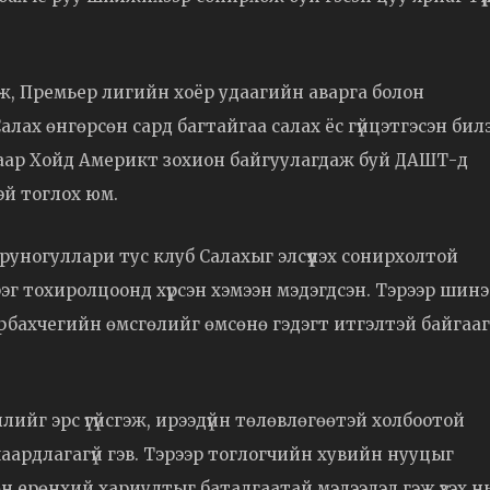
лж, Премьер лигийн хоёр удаагийн аварга болон
ах өнгөрсөн сард багтайгаа салах ёс гүйцэтгэсэн билэ
аар Хойд Америкт зохион байгуулагдаж буй ДАШТ-д
эй тоглох юм.
руногуллари тус клуб Салахыг элсүүлэх сонирхолтой
эг тохиролцоонд хүрсэн хэмээн мэдэгдсэн. Тэрээр шинэ
ербахчегийн өмсгөлийг өмсөнө гэдэгт итгэлтэй байгаа
лийг эрс үгүйсгэж, ирээдүйн төлөвлөгөөтэй холбоотой
 шаардлагагүй гэв. Тэрээр тоглогчийн хувийн нууцыг
өн ерөнхий хариултыг баталгаатай мэдээлэл гэж үзэх н