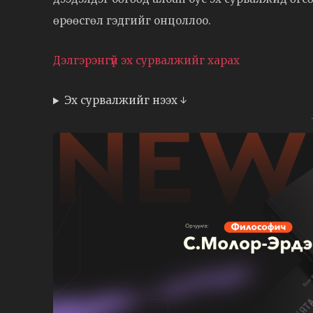
өрөөсгөл гэдгийг онцоллоо.
Дэлгэрэнгүй эх сурвалжийг харах
Эх сурвалжийг нээх ↓