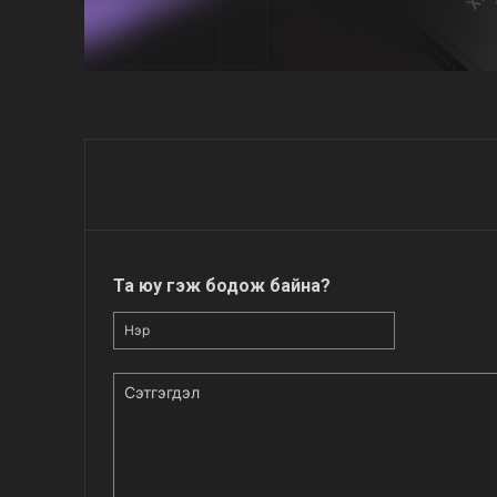
Та юу гэж бодож байна?
Нэр