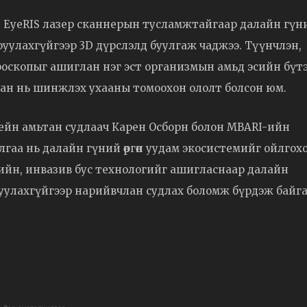
н EyeRIS лазер сканнерын тусламжтайгаар далайн гүн
руулахгүйгээр 3D дүрслэлд буулгаж чаджээ. Түүнчлэн,
кроскопыг ашиглан нэг эст организмын амьд эсийн бүтэ
сан нь шинжлэх ухааны томоохон ололт болсон юм.
йн амьтан судлаач Карен Осборн болон MBARI-ийн
аа нь далайн гүний өргөн уудам экосистемийг ойлгох
еийн, инвазив бус технологийг ашигласнаар далайн
гдуулахгүйгээр нарийвчлан судлах боломж бүрдэж байг