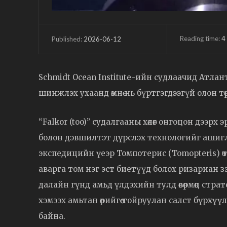
Reading time:
4
2026-06-12
Published:
Schmidt Ocean Institute-ийн судлаачид Атлан
шинжлэх ухаанд өмнө нь бүртгэгдээгүй олон т
“Falkor (too)” судалгааны хөлөг онгоцон дээрх 
болон дэвшилтэт дүрслэх технологийг ашигл
экспедицийн үеэр Томпотерис (Tomopteris) ө
аварга том нэг эст биетүүд болох ризариан з
далайн гүнд амьд үлдэхийн тулд өвөрмөц страт
хэмээх амьтан өөрийгөө тойруулан салст бүрхү
байна.