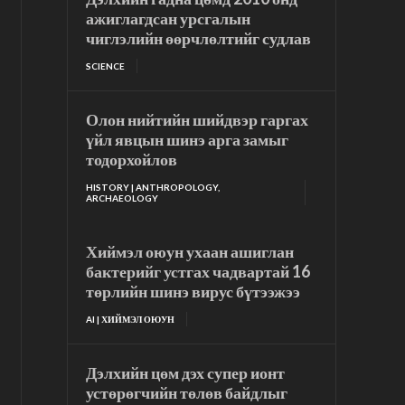
ажиглагдсан урсгалын
чиглэлийн өөрчлөлтийг судлав
SCIENCE
Олон нийтийн шийдвэр гаргах
үйл явцын шинэ арга замыг
тодорхойлов
HISTORY | ANTHROPOLOGY,
ARCHAEOLOGY
Хиймэл оюун ухаан ашиглан
бактерийг устгах чадвартай 16
төрлийн шинэ вирус бүтээжээ
AI | ХИЙМЭЛ ОЮУН
Дэлхийн цөм дэх супер ионт
устөрөгчийн төлөв байдлыг