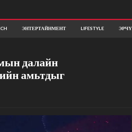
ECH
ЭНТЕРТАЙНМЕНТ
LIFESTYLE
ЭРЧ
чмын далайн
лийн амьтдыг