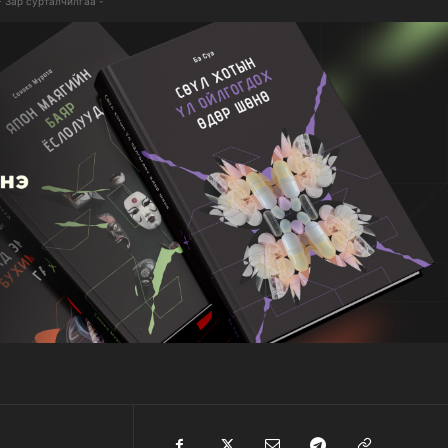
- Зар сурталчилгаа -