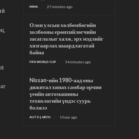
27 minutes ago
MMA
ий
Олон улсын хөлбөмбөгийн
ц,
холбооны ерөнхийлөгчийн
засаглалыг халж, эрх мэдлийг
хязгаарлах шаардлагатай
байна
54 minutes ago
FIFA WORLD CUP
од
Nissan-ийн 1980-аад оны
дижитал хянах самбар орчин
ааг
үеийн автомашины
технологийн үндэс суурь
болжээ
1 hour ago
AUTO | АВТО