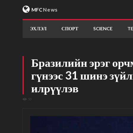
MFC
News
ЭХЛЭЛ
СПОРТ
SCIENCE
T
Бразилийн эрэг ор
гүнээс 31 шинэ зүй
илрүүлэв
53