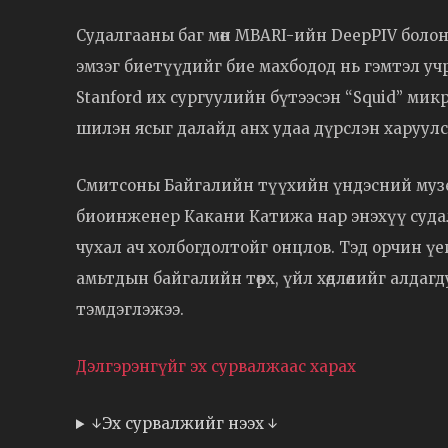
Судалгааны баг мөн MBARI-ийн DeepPIV боло
эмзэг биетүүдийг бие махбодод нь гэмтэл уч
Stanford их сургуулийн бүтээсэн “Squid” ми
шилэн ясыг далайд анх удаа дүрслэн харуул
Смитсоны Байгалийн түүхийн үндэсний музе
биоинженер Какани Катижа нар энэхүү судалг
чухал ач холбогдолтойг онцлов. Тэд орчин ү
амьтдын байгалийн төрх, үйл хөдлөлийг алда
тэмдэглэжээ.
Дэлгэрэнгүйг эх сурвалжаас харах
↓Эх сурвалжийг нээх ↓