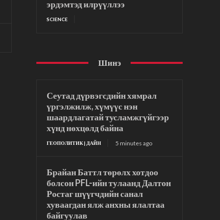
эрдэмтэд илрүүллээ
SCIENCE
Шинэ
Сеутад дүрвэгсдийн хямрал
үргэлжилж, хүмүүс нэн
шаардлагатай тусламжгүйгээр
хүнд нөхцөлд байна
5 minutes ago
ГЕОПОЛИТИК | ДАЙН
Брайан Баттл төрөлх хотдоо
болсон PFL-ийн тулаанд Далтон
Ростаг шүүгчдийн санал
хуваагдан ялж анхны ялалтаа
байгуулав