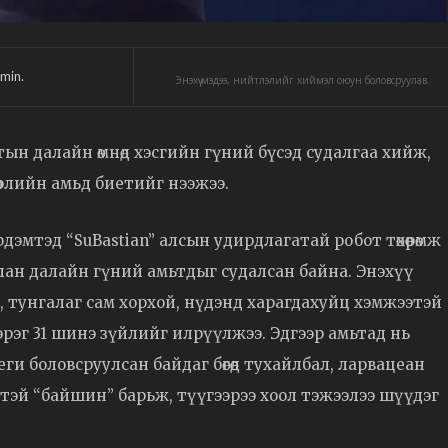
min.
Энэхүү мэдээ, нийтлэлийг хиймэл оюун боловсруулав.
тын далайн өмнөд хэсгийн гүний бүсэд судалгаа хийж,
өрлийн амьд биетийг нээжээ.
эрдэмтэд “SuBastian” алсын удирдлагатай робот төхөөрөмж
ан далайн гүний амьтдыг судалсан байна. Энэхүү
т, тунгалаг сам хорхой, нүдэнд харагдахуйц хэмжээтэй
эрэг 31 шинэ зүйлийг илрүүлжээ. Эдгээр амьтад нь
еги боловсруулсан байдаг бөгөөд тухайлбал, ларвацеан
үлтэй “байшин” барьж, түүгээрээ хоол тэжээлээ шүүдэг