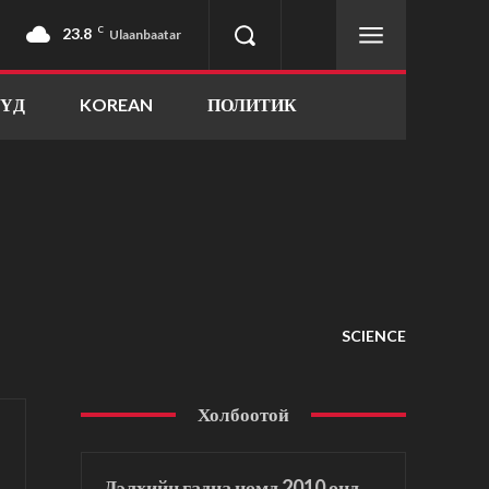
23.8
C
Ulaanbaatar
ҮҮД
KOREAN
ПОЛИТИК
SCIENCE
Холбоотой
Дэлхийн гадна цөмд 2010 онд