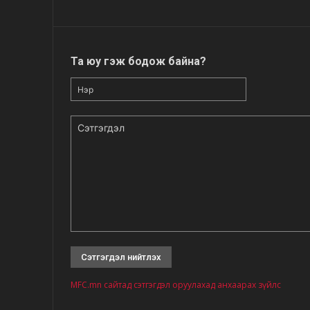
Та юу гэж бодож байна?
Нэр
Сэтгэгдэл
MFC.mn сайтад сэтгэгдэл оруулахад анхаарах зүйлс