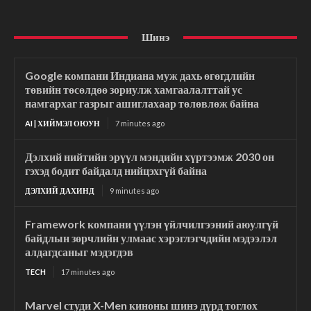
Шинэ
Google компани Индиана муж дахь өгөгдлийн
төвийн төсөлдөө зориулж хамгаалалттай ус
намгархаг газрыг ашиглахаар төлөвлөж байна
AI | ХИЙМЭЛ ОЮУН
7 minutes ago
Дэлхий нийтийн эрүүл мэндийн хүртээмж 2030 он
гэхэд бодит байдалд нийцэхгүй байна
ДЭЛХИЙ ДАХИНД
9 minutes ago
Framework компани үүлэн үйлчилгээний аюулгүй
байдлын зөрчлийн улмаас хэрэглэгчдийн мэдээлэл
алдагдсаныг мэдэгдэв
TECH
17 minutes ago
Marvel студи X-Men киноны шинэ дүрд тоглох