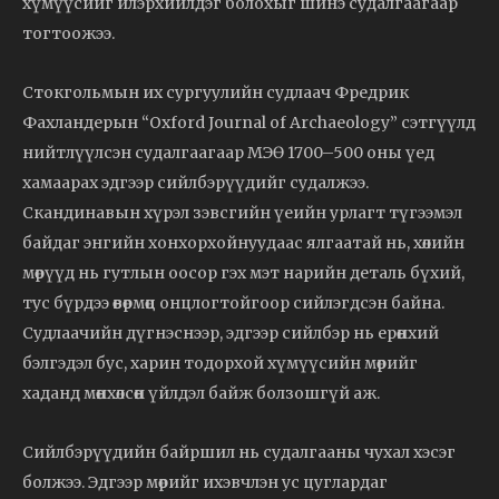
хүмүүсийг илэрхийлдэг болохыг шинэ судалгаагаар
тогтоожээ.
Стокгольмын их сургуулийн судлаач Фредрик
Фахландерын “Oxford Journal of Archaeology” сэтгүүлд
нийтлүүлсэн судалгаагаар МЭӨ 1700–500 оны үед
хамаарах эдгээр сийлбэрүүдийг судалжээ.
Скандинавын хүрэл зэвсгийн үеийн урлагт түгээмэл
байдаг энгийн хонхорхойнуудаас ялгаатай нь, хөлийн
мөрүүд нь гутлын оосор гэх мэт нарийн деталь бүхий,
тус бүрдээ өвөрмөц онцлогтойгоор сийлэгдсэн байна.
Судлаачийн дүгнэснээр, эдгээр сийлбэр нь ерөнхий
бэлгэдэл бус, харин тодорхой хүмүүсийн мөрийг
хаданд мөнхөлсөн үйлдэл байж болзошгүй аж.
Сийлбэрүүдийн байршил нь судалгааны чухал хэсэг
болжээ. Эдгээр мөрийг ихэвчлэн ус цуглардаг