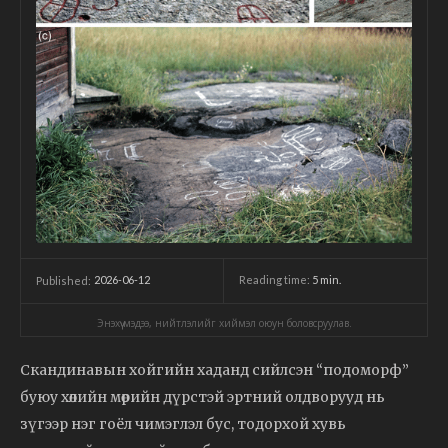
2026-06-12
Reading time:
5
min.
Published:
Энэхүү мэдээ, нийтлэлийг хиймэл оюун боловсруулав.
Скандинавын хойгийн хаданд сийлсэн “подоморф”
буюу хөлийн мөрийн дүрстэй эртний олдворууд нь
зүгээр нэг гоёл чимэглэл бус, тодорхой хувь