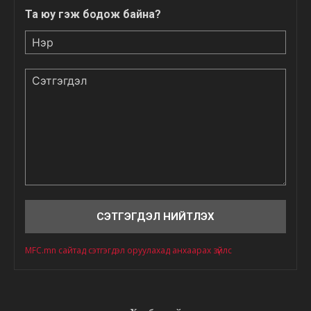
Та юу гэж бодож байна?
Нэр
Сэтгэгдэл
MFC.mn сайтад сэтгэгдэл оруулахад анхаарах зүйлс