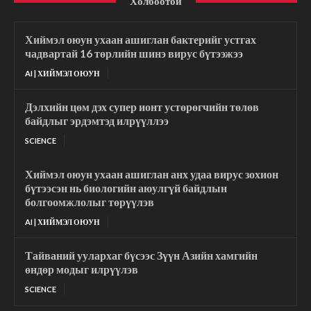
Холбоотой
Хиймэл оюун ухаан ашиглан бактерийг устгах
чадвартай 16 төрлийн шинэ вирус бүтээжээ
AI | ХИЙМЭЛ ОЮУН
Дэлхийн цөм дэх супер ионт устөрөгчийн төлөв
байдлыг эрдэмтэд илрүүллээ
SCIENCE
Хиймэл оюун ухаан ашиглан анх удаа вирус зохион
бүтээсэн нь биологийн аюулгүй байдлын
болгоомжлолыг төрүүлэв
AI | ХИЙМЭЛ ОЮУН
Тайваний уулархаг бүсээс Зүүн Азийн хамгийн
өндөр модыг илрүүлэв
SCIENCE