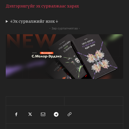
Дэлгэрэнгүйг эх сурвалжаас харах
↓Эх сурвалжийг нээх ↓
- Зар сурталчилгаа -