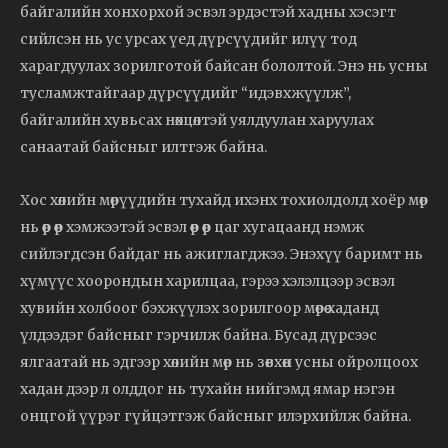
байгалийн хонхорхой эсвэл эрдэстэй хадны хэсэгт
сийлсэн нь ус урсах үед дүрсүүдийг илүү тод
харагдуулах зорилготой байсан бололтой. Энэ нь усны
тусламжтайгаар дүрсүүдийг “идэвхжүүлж”,
байгалийн хувьсах нөхцөлтэй уялдуулан харуулах
санаатай байсныг илтгэж байна.
Хос хөлийн мөрүүдийн тухайд ихэнх тохиолдолд хоёр мөр
нь өөр өөр хэмжээтэй эсвэл өөр өөр цаг хугацаанд нэмж
сийлэгдсэн байдаг нь ажиглагджээ. Энэхүү баримт нь
хүмүүс хоорондын харилцаа, гэрээ хэлэлцээр эсвэл
хувийн холбоог бэхжүүлэх зорилгоор мөрөө хаданд
үлдээдэг байсныг гэрчилж байна. Бусад дүрсээс
ялгаатай нь эдгээр хөлийн мөр нь зөвхөн усны ойролцоох
хадан дээр л олддог нь тухайн нийгэмд ямар нэгэн
онцгой үүрэг гүйцэтгэж байсныг илэрхийлж байна.