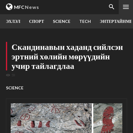
MFC
News
ЭХЛЭЛ
СПОРТ
SCIENCE
TECH
ЭНТЕРТАЙНМЕ
Скандинавын хаданд сийлсэн
эртний хөлийн мөрүүдийн
учир тайлагдлаа
59
SCIENCE