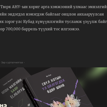
 Тюрк АНУ-ын хориг арга хэмжээний улмаас эмнэлги
йн эндэгдэл нэмэгдэж байгааг онцлон анхааруулсан
ик зэрэг улс Кубад хүмүүнлэгийн тусламж үзүүлж бай
чээр 700,000 баррель түүхий тос илгээжээ.
- Зар сурталчилгаа -