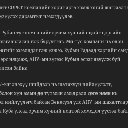
чит CUPET компанийг хориг арга хэмжээний жагсаалт
 үзүүлэх дарамтыг нэмэгдүүлэв.
Рубио тус компанийг эрчим хүчний нөөцийг цэргийн
язгаарласан гэж буруутгав. Мөн тус компани нь олон
рөнгийг эзэмшдэг гэж үзжээ. Кубын Гадаад хэргийн сай
эрс няцааж, АНУ-ын зүгээс Кубын эсрэг явуулж буй
лсэн байна.
АНУ-ын энэхүү шийдвэр нь шатахуун нийлүүлэлт,
н хүн амын өдөр тутмын амьдралд сөргөөр нөлөөлөх нь
гол нийлүүлэгч байсан Венесуэл улс АНУ-ын шахалтаар
н Куба улсад эрчим хүчний ноцтой хомсдол үүсээд бай