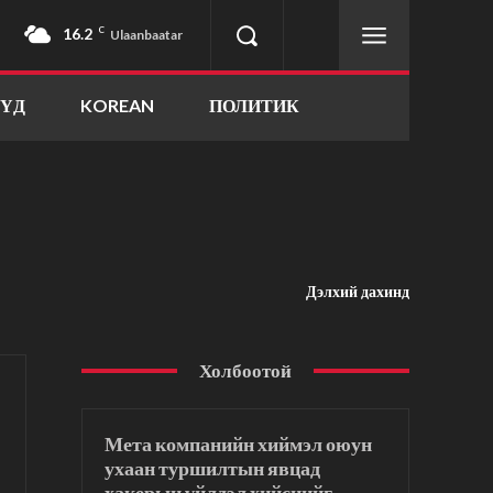
16.2
C
Ulaanbaatar
ҮҮД
KOREAN
ПОЛИТИК
Дэлхий дахинд
Холбоотой
Мета компанийн хиймэл оюун
ухаан туршилтын явцад
хакерын үйлдэл хийснийг