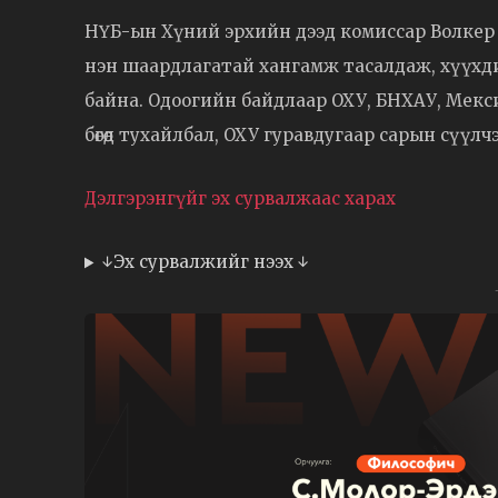
НҮБ-ын Хүний эрхийн дээд комиссар Волкер
нэн шаардлагатай хангамж тасалдаж, хүүхди
байна. Одоогийн байдлаар ОХУ, БНХАУ, Мекс
бөгөөд тухайлбал, ОХУ гуравдугаар сарын сүүл
Дэлгэрэнгүйг эх сурвалжаас харах
↓Эх сурвалжийг нээх ↓