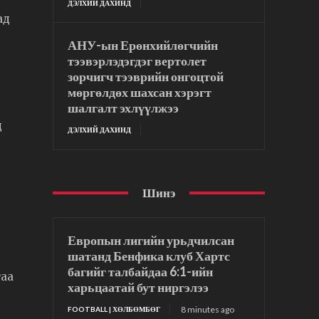
ДЭЛХИЙ ДАХИНД
ад
АНУ-ын Ерөнхийлөгчийн
тээвэрлэдэгдэг вертолет
зорчигч тээврийн онгоцтой
мөргөлдөх шахсан хэрэгт
шалгалт эхлүүлжээ
д
ДЭЛХИЙ ДАХИНД
Шинэ
Европын лигийн урьдчилсан
шатанд Бенфика клуб Хартс
багийг талбайдаа 6:1-ийн
гаа
харьцаатай бут ниргэлээ
8 minutes ago
FOOTBALL | ХӨЛБӨМБӨГ