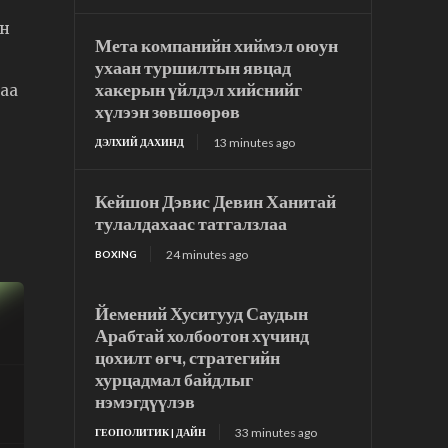
йн
Мета компанийн хиймэл оюун
ухаан туршилтын явцад
хакерын үйлдэл хийснийг
гаа
хүлээн зөвшөөрөв
13 minutes ago
ДЭЛХИЙ ДАХИНД
Кейшон Дэвис Девин Ханитай
тулалдахаас татгалзлаа
24 minutes ago
BOXING
Йемений Хуситууд Саудын
Арабтай холбоотон хүчинд
цохилт өгч, стратегийн
хурцадмал байдлыг
нэмэгдүүлэв
33 minutes ago
ГЕОПОЛИТИК | ДАЙН