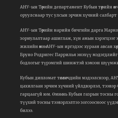
АНУ-ын Төрийн департамент Кубын төрийн өм
оруулснаар тус улсын эрчим хүчний салбарт
АНУ-ын Төрийн нарийн бичгийн дарга Марко 
зориулалтаар ашиглаж, хүн амын хэрэгцээг х
жилийн өмнө АНУ-ын иргэдээс хураан авсан хө
Бруно Родригес Паррилья энэхүү мэдэгдлийг 
бодлогыг түрэмгий шинжтэй хэмээн шүүмжи
Кубын дипломат төлөөлөгчдийн мэдээлснээр, 
цахилгаан эрчим хүчний үйлдвэрлэл, тээвэр боло
гарцаагүй юм. Өмнө нь Кубын газрын тосны 
түүхий тосны тээвэрлэлтээ зогсоосноос үүдэ
билээ.