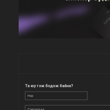
Та юу гэж бодож байна?
Нэр