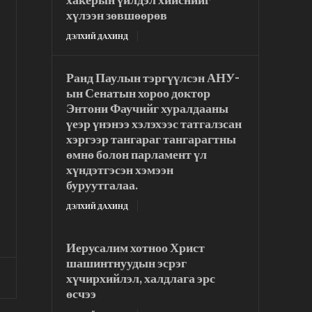
хүлээн зөвшөөрөв
ДЭЛХИЙ ДАХИНД
Ранд Паулын тэргүүлсэн АНУ-
ын Сенатын хороо доктор
Энтони Фаучийг хуралдааны
үеэр үнэнээ хэлэхээс татгалзсан
хэргээр тангараг тангарагтны
өмнө болон парламент үл
хүндэтгэсэн хэмээн
буруутгалаа.
ДЭЛХИЙ ДАХИНД
Иерусалим хотноо Христ
шашинтнуудын эсрэг
хүчирхийлэл, халдлага эрс
өсчээ