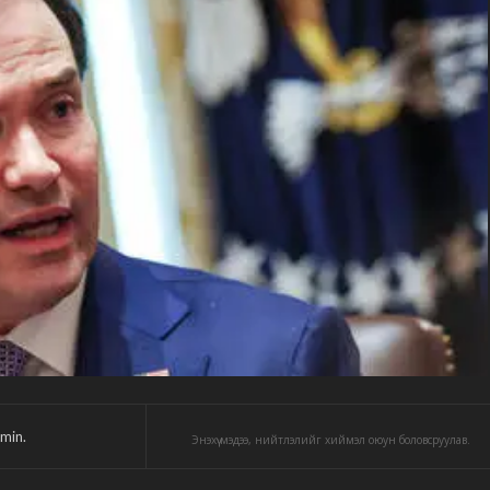
min.
Энэхүү мэдээ, нийтлэлийг хиймэл оюун боловсруулав.