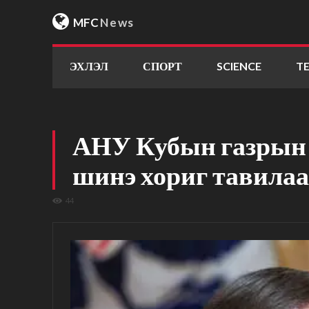
MFC
News
ЭХЛЭЛ
СПОРТ
SCIENCE
T
АНУ Кубын газрын 
шинэ хориг тавилаа
44