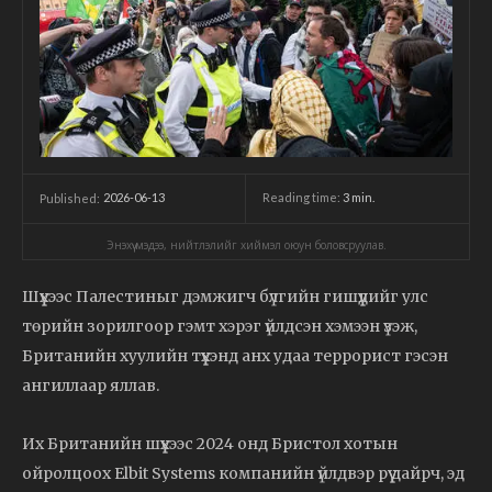
2026-06-13
Reading time:
3
min.
Published:
Энэхүү мэдээ, нийтлэлийг хиймэл оюун боловсруулав.
Шүүхээс Палестиныг дэмжигч бүлгийн гишүүдийг улс
төрийн зорилгоор гэмт хэрэг үйлдсэн хэмээн үзэж,
Британийн хуулийн түүхэнд анх удаа террорист гэсэн
ангиллаар яллав.
Их Британийн шүүхээс 2024 онд Бристол хотын
ойролцоох Elbit Systems компанийн үйлдвэр рүү дайрч, эд