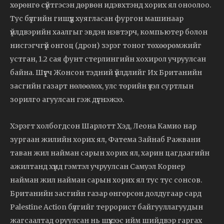
хөрөнгө сүйтгэсэн дөрвөн идэвхтэнд хорих ял оноолоо.
Тус бүлгийн гишүүд хуягласан фургон машинаар
үйлдвэрийн хаалгыг эвдэн нэвтэрч, компьютер болон
нисгэгчгүй онгоц (дрон) зэрэг тоног төхөөрөмжийг
устган, 1.2 сая фунт стерлингийн хохирол учруулсан
байна. Шүүгч Жонсон тэдний үйлдлийг Их Британийн
засгийн газарт нөлөөлөх, улс төрийн үзэл суртлын
зорилго агуулсан гэж дүгнэжээ.
Хэрэгт холбогдсон Шарлотт Хэд, Леона Камио нар
зургаан жилийн хорих ял, Фатема Зайнаб Ражвани
таван жил найман сарын хорих ял, харин цагдаагийн
ажилтанд хүнд гэмтэл учруулсан Самуэл Корнер
найман жил найман сарын хорих ял тус тус сонсов.
Британийн засгийн газар өнгөрсөн долдугаар сард
Palestine Action бүлгийг террорист байгууллагуудын
жагсаалтад оруулсан нь шүүхээс ийм шийдвэр гаргах