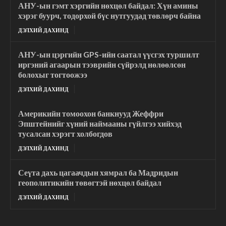
АНУ-ын гэмт хэргийн нөхцөл байдал: Хүн амины
хэрэг буурч, тодорхой бүс нутгуудад төвлөрч байна
ДЭЛХИЙ ДАХИНД
АНУ-ын цэргийн GPS-ийн саатал үүсгэх туршилт
иргэний агаарын тээврийн сүйрэлд нөлөөлсөн
болохыг тогтоожээ
ДЭЛХИЙ ДАХИНД
Америкийн томоохон банкнууд Жеффри
Эпштейнийг хүний наймааны гүйлгээ хийхэд
тусалсан хэрэгт холбогдов
ДЭЛХИЙ ДАХИНД
Сеүта дахь цагаачдын хямрал ба Мадридын
геополитикийн төвөгтэй нөхцөл байдал
ДЭЛХИЙ ДАХИНД