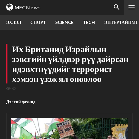
MFC
News
ЭХЛЭЛ
СПОРТ
SCIENCE
TECH
ЭНТЕРТАЙНМЕ
Их Британид Израйлын
зэвсгийн үйлдвэр рүү дайрсан
идэвхтнүүдийг террорист
хэмээн үзэж ял оноолоо
60
Дэлхий дахинд