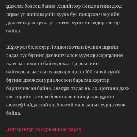
үндэслэл болсон байна. Хэдийгээр Лондонгийн дээд
шүүхээс уг шийдвэрийг хууль бус гэж үзсэн ч эцсийн
дүгнэлт гарах хүртэл уг статус хүчин төгөлдөр хэвээр
байна.
Шүүх хурал болох үеэр Лондон хотын Вулвич шүүхийн
гадаа тус бүлгийг дэмжигч олон зуун хүн эсэргүүцлийн
жагсаал зохион байгуулжээ. Цагдаагийн
байгууллагаас жагсаалд оролцсон 100 гаруй хүнийг
бүлгийг дэмжсэн уриа лоозон барьсан хэргээр
баривчилсан байна. Энэхүү үйл явдал нь Их Британи дахь
улс төрийн тэмцэл болон зэвсгийн үйлдвэрүүдийн
аюулгүй байдалтай холбоотой маргааныг хурцатгаж
байна.
Дэлгэрэнгүйг эх сурвалжаас харах