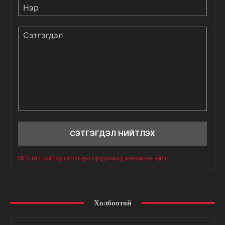
Нэр
Сэтгэгдэл
MFC.mn сайтад сэтгэгдэл оруулахад анхаарах зүйлс
Холбоотой