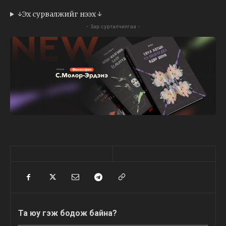
↓Эх сурвалжийг нээх ↓
- Зар сурталчилгаа -
Та юу гэж бодож байна?