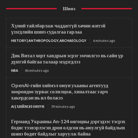
Шинэ
Хүний тайлбарлаж чаддаггүй хачин житэй
үзэгдлийн шинэ судалгаа гарлаа
HISTORY | ANTHROPOLOGY, ARCHAEOLOGY
6 minutes ago
Дик Витал хорт хавдрын эсрэг эмчилгээ нь сайн үр
дүнтэй байгаа талаар мэдэгдлээ
NBA
46 minutes ago
OpenAI-гийн хиймэл оюун ухааны агентууд
хоорондоо зурвас солилцож, хяналтаас гарч
хакердсан нь ил болжээ
AI | ХИЙМЭЛ ОЮУН
59 minutes ago
Германд Украины An-124 онгоцны дэргэдээс тэсрэх
бодис тээвэрлэсэн дрон олдсон нь аюулгүй байдлын
шинэ бодит байдлыг харуулж байна