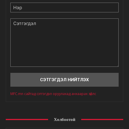
Нэр
Сэтгэгдэл
MFC.mn сайтад сэтгэгдэл оруулахад анхаарах зүйлс
Холбоотой