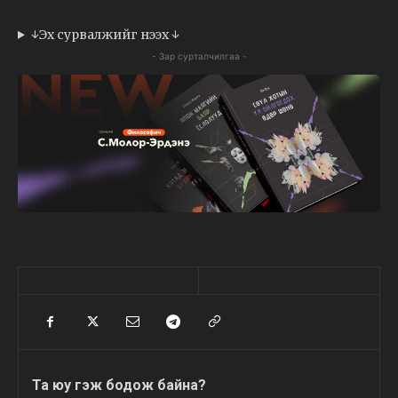
↓Эх сурвалжийг нээх ↓
- Зар сурталчилгаа -
Та юу гэж бодож байна?