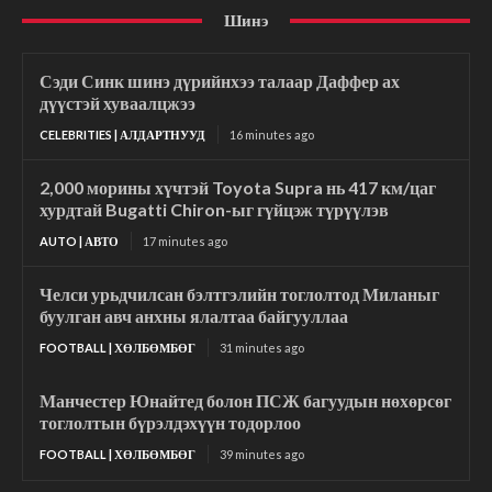
Шинэ
Сэди Синк шинэ дүрийнхээ талаар Даффер ах
дүүстэй хуваалцжээ
CELEBRITIES | АЛДАРТНУУД
16 minutes ago
2,000 морины хүчтэй Toyota Supra нь 417 км/цаг
хурдтай Bugatti Chiron-ыг гүйцэж түрүүлэв
AUTO | АВТО
17 minutes ago
Челси урьдчилсан бэлтгэлийн тоглолтод Миланыг
буулган авч анхны ялалтаа байгууллаа
FOOTBALL | ХӨЛБӨМБӨГ
31 minutes ago
Манчестер Юнайтед болон ПСЖ багуудын нөхөрсөг
тоглолтын бүрэлдэхүүн тодорлоо
FOOTBALL | ХӨЛБӨМБӨГ
39 minutes ago