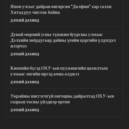
Япон улсыг дайран өнгөрсөн “Долфин” хар салхи
Хятад руу чиглэж байна
ДЭЛХИЙ ДАХИНД
Дунай мөрний усны түвшин буурсны улмаас
Дэлхийн хоёрдугаар дайны үеийн цэргийн үлдэгдэл
илэрчээ
ДЭЛХИЙ ДАХИНД
Киевийн бүсэд ОХУ-ын пуужингийн цохилтын
улмаас энгийн иргэд амиа алджээ
ДЭЛХИЙ ДАХИНД
Украйны нисгэгчгүй онгоцны дайралтад ОХУ-ын
газрын тосны үйлдвэр өртөв
ДЭЛХИЙ ДАХИНД