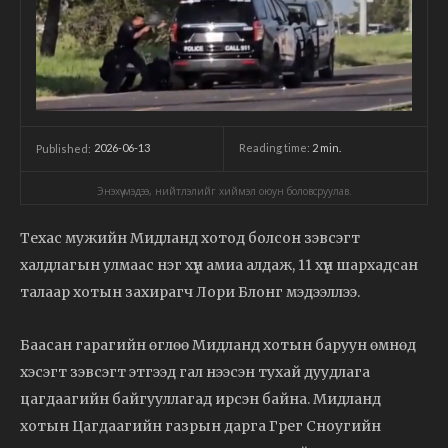
2026-06-13
Reading time:
2
min.
Published:
Энэхүү мэдээ, нийтлэлийг хиймэл оюун боловсруулав.
Техас мужийн Мидланд хотод болсон зэвсэгт
халдлагын улмаас нэг хүн амиа алдаж, 11 хүн шархадсан
талаар хотын захирагч Лори Блонг мэдээллээ.
Баасан гарагийн өглөө Мидланд хотын баруун өмнөд
хэсэгт зэвсэгт этгээд гал нээсэн тухай дуудлага
цагдаагийн байгууллагад ирсэн байна. Мидланд
хотын Цагдаагийн газрын дарга Грег Сноугийн