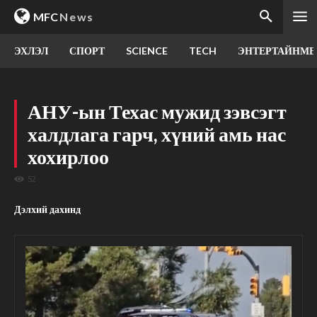
MFC
News
ЭХЛЭЛ
СПОРТ
SCIENCE
TECH
ЭНТЕРТАЙНМЕ
АНУ-ын Техас мужид зэвсэгт
халдлага гарч, хүний амь нас
хохирлоо
52
Дэлхий дахинд