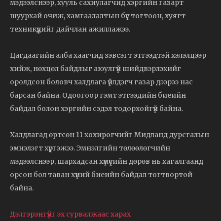
мэдээлснээр, хууль сахиулагчид хэргийн газарт
шуурхай очиж, хамгаалалтын бүс тогтоон, хуягт
техникүүдийг дайчлан ажиллажээ.
Цагдаагийн алба хаагчид зэвсэгт этгээдтэй хэлэлцээр
хийж, нөхцөл байдлыг аюулгүй шийдвэрлэхийг
оролдсон боловч халдлага үйлдэгч газар дээрээ нас
барсан байна. Одоогоор гэмт этгээдийн биеийн
байдал болон хэргийн сэдэл тодорхойгүй байна.
Халдлагад өртсөн 11 хохирогчийг Мидланд дурсгалын
эмнэлэгт хүргэжээ. Эмнэлгийн төлөөлөгчийн
мэдээлснээр, шархадсан хүмүүсийн дөрөв нь хагалгаанд
орсон бол таван хүний биеийн байдал тогтвортой
байна.
Дэлгэрэнгүйг эх сурвалжаас харах