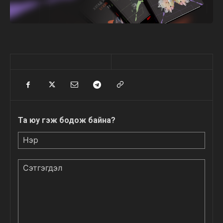
Та юу гэж бодож байна?
Нэр