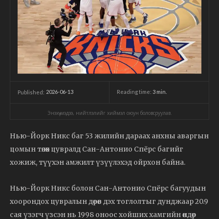
2026-06-13
Reading time:
3
min.
Published:
Энэхүү мэдээ, нийтлэлийг хиймэл оюун боловсруулав.
Нью-Йорк Никс баг 53 жилийн дараах анхны аваргын
цомын төлөөх цувралд Сан-Антонио Спёрс багийг
хожиж, түүхэн амжилт үзүүлэхэд ойрхон байна.
Нью-Йорк Никс болон Сан-Антонио Спёрс багуудын
хоорондох цувралын дөрөв дэх тоглолтыг дунджаар 20.9
сая үзэгч үзсэн нь 1998 оноос хойших хамгийн өндөр