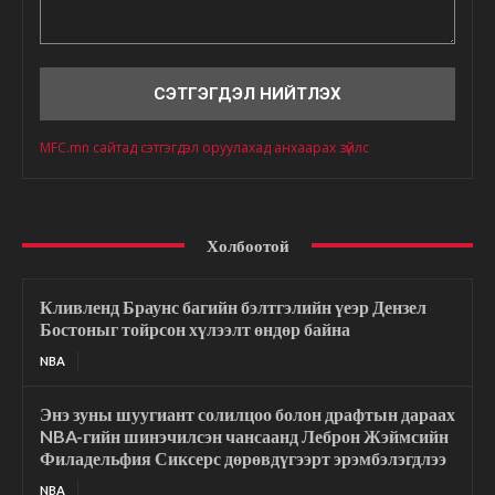
Сэтгэгдэл
MFC.mn сайтад сэтгэгдэл оруулахад анхаарах зүйлс
Холбоотой
Кливленд Браунс багийн бэлтгэлийн үеэр Дензел
Бостоныг тойрсон хүлээлт өндөр байна
NBA
Энэ зуны шуугиант солилцоо болон драфтын дараах
NBA-гийн шинэчилсэн чансаанд Леброн Жэймсийн
Филадельфия Сиксерс дөрөвдүгээрт эрэмбэлэгдлээ
NBA