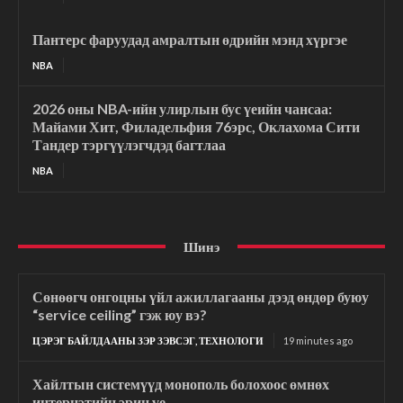
Пантерс фаруудад амралтын өдрийн мэнд хүргэе
NBA
2026 оны NBA-ийн улирлын бус үеийн чансаа:
Майами Хит, Филадельфия 76эрс, Оклахома Сити
Тандер тэргүүлэгчдэд багтлаа
NBA
Шинэ
Сөнөөгч онгоцны үйл ажиллагааны дээд өндөр буюу
“service ceiling” гэж юу вэ?
ЦЭРЭГ БАЙЛДААНЫ ЗЭР ЗЭВСЭГ, ТЕХНОЛОГИ
19 minutes ago
Хайлтын системүүд монополь болохоос өмнөх
интернэтийн эрин үе