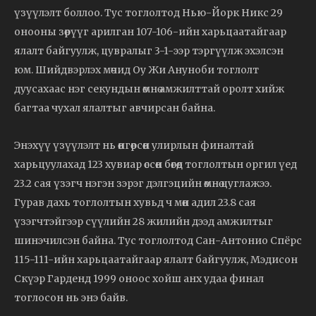
үзүүлэлт боллоо. Тус тоглолтод Нью-Йорк Никс 29
онооны зөрүүг арилган 107-106-ийн харьцаатайгаар
ялалт байгуулж, цувралыг 3-1-ээр тэргүүлж эхэлсэн
юм. Шийдвэрлэх мөчид Оу Жи Ануноби тоглолт
дуусахаас нэг секундын өмнө амжилттай оролт хийж
багтаа чухал ялалтыг авчирсан байна.
Энэхүү үзүүлэлт нь өнгөрсөн улирлын финалтай
харьцуулахад 123 хувиар өссөн бөгөөд тоглолтын оргил үед
23.2 сая үзэгч нэгэн зэрэг дэлгэцийн өмнө цуглажээ.
Гурав дахь тоглолтын хувьд ч мөн адил 23.8 сая
үзэгчтэйгээр сүүлийн 28 жилийн дээд амжилтыг
шинэчилсэн байна. Тус тоглолтод Сан-Антонио Спёрс
115-111-ийн харьцаатайгаар ялалт байгуулж, Мэдисон
Скүэр Гарденд 1999 оноос хойш анх удаа финал
тоглосон нь энэ байв.