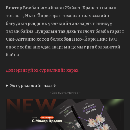
Виктор Вембаньяма болон Жэйлен Брансон нарын
тоглолт, Нью-Йорк зэрэг томоохон зах зээлийн
багуудын өрсөлдөөн нь үзэгчдийн анхаарлыг ийнхүү
татаж байна. Цувралын тав дахь тоглолт бямба гарагт
Сан-Антонио хотод болох бөгөөд Нью-Йорк Никс 1973
оноос хойш анх удаа аваргын цомыг өргөх боломжтой
байна.
Дэлгэрэнгүй эх сурвалжийг харах
Эх сурвалжийг нээх ↓
- Зар сурталчилгаа -