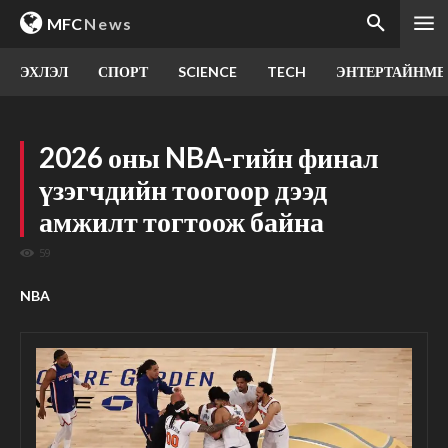
MFC
News
ЭХЛЭЛ
СПОРТ
SCIENCE
TECH
ЭНТЕРТАЙНМЕ
2026 оны NBA-гийн финал
үзэгчдийн тоогоор дээд
амжилт тогтоож байна
59
NBA