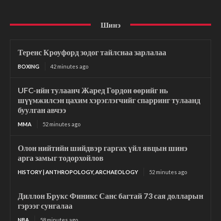
Шинэ
Теренс Кроуфорд зодог тайлснаа зарлалаа
BOXING
42 minutes ago
UFC-ийн тулаанч Жаред Гордон өөрийг нь
шүүмжилсэн цахим хэрэглэгчийг спарринг тулаанд
буулган авчээ
MMA
52 minutes ago
Олон нийтийн шийдвэр гаргах үйл явцын шинэ
арга замыг тодорхойлов
HISTORY | ANTHROPOLOGY, ARCHAEOLOGY
52 minutes ago
Диллон Брукс Финикс Санс багтай 73 сая долларын
гэрээг сунгалаа
NBA
58 minutes ago