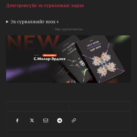
Дэлгэрэнгүйг эх сурвалжаас харах
Эх сурвалжийг нээх ↓
- Зар сурталчилгаа -