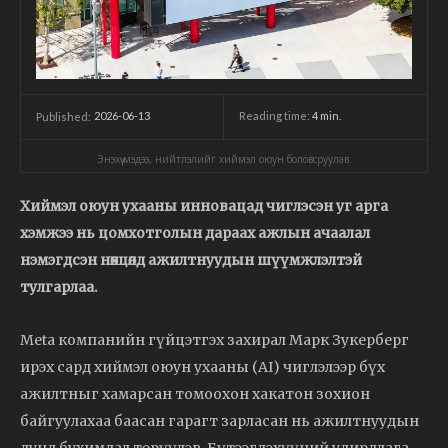
2026-06-13
Reading time:
4
min.
Published:
Энэхүү мэдээ, нийтлэлийг хиймэл оюун боловсруулав.
Хиймэл оюун ухааны инновацад чиглэсэн уг арга
хэмжээ нь цомхотголын дараах ажлын ачаалал
нэмэгдсэн нөхцөлд ажилтнуудын шүүмжлэлтэй
тулгарлаа.
Meta компанийн гүйцэтгэх захирал Марк Зукерберг
ирэх сард хиймэл оюун ухааны (AI) чиглэлээр бүх
ажилтныг хамарсан томоохон хакатон зохион
байгуулахаа баасан гарагт зарласан нь ажилтнуудын
дунд бухимдал төрүүлэв. Бүтээгдэхүүний удирдлага