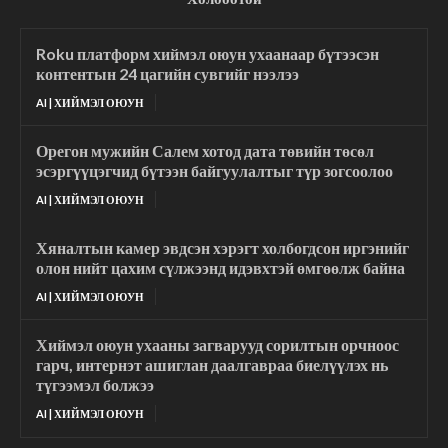
Roku платформ хиймэл оюун ухаанаар бүтээсэн
контентын 24 цагийн сувгийг нээлээ
AI | ХИЙМЭЛ ОЮУН
Орегон мужийн Салем хотод дата төвийн төсөл
эсэргүүцэгчид бүтээн байгуулалтыг түр зогсоолоо
AI | ХИЙМЭЛ ОЮУН
Хяналтын камер эвдсэн хэрэгт холбогдсон иргэнийг
олон нийт цахим сүлжээнд идэвхтэй өмгөөлж байна
AI | ХИЙМЭЛ ОЮУН
Хиймэл оюун ухааны загварууд сорилтын орчноос
гарч, интернэт ашиглан даалгавраа биелүүлэх нь
түгээмэл болжээ
AI | ХИЙМЭЛ ОЮУН