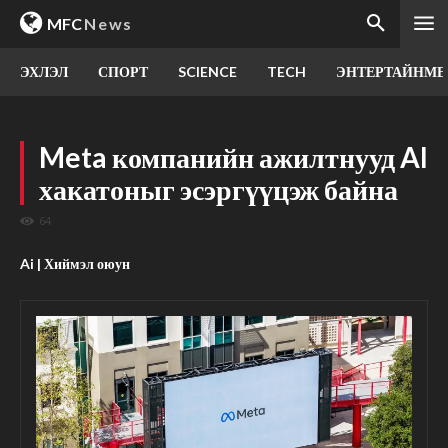
MFC
News
ЭХЛЭЛ
СПОРТ
SCIENCE
TECH
ЭНТЕРТАЙНМЕ
Meta компанийн ажилтнууд AI
хакатоныг эсэргүүцэж байна
64
Ai | Хиймэл оюун