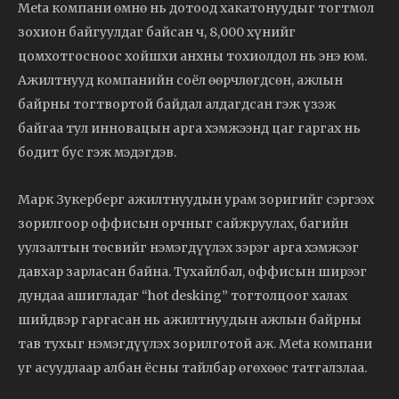
Meta компани өмнө нь дотоод хакатонуудыг тогтмол
зохион байгуулдаг байсан ч, 8,000 хүнийг
цомхотгосноос хойшхи анхны тохиолдол нь энэ юм.
Ажилтнууд компанийн соёл өөрчлөгдсөн, ажлын
байрны тогтвортой байдал алдагдсан гэж үзэж
байгаа тул инновацын арга хэмжээнд цаг гаргах нь
бодит бус гэж мэдэгдэв.
Марк Зукерберг ажилтнуудын урам зоригийг сэргээх
зорилгоор оффисын орчныг сайжруулах, багийн
уулзалтын төсвийг нэмэгдүүлэх зэрэг арга хэмжээг
давхар зарласан байна. Тухайлбал, оффисын ширээг
дундаа ашигладаг “hot desking” тогтолцоог халах
шийдвэр гаргасан нь ажилтнуудын ажлын байрны
тав тухыг нэмэгдүүлэх зорилготой аж. Meta компани
уг асуудлаар албан ёсны тайлбар өгөхөөс татгалзлаа.