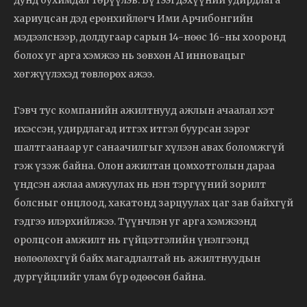
хариуцсан дэд ерөнхийлөгч Ими Арчибонгийн
мэдээлснээр, долдугаар сарын 14-нөөс 16-ны хооронд
болох уг арга хэмжээ нь зөвхөн AI инновацыг
хөгжүүлэхэд төвлөрөх ажээ.
Гэвч тус компанийн ажилтнууд ажлын ачаалал хэт
ихэссэн, удирдлагад итгэх итгэл буурсан зэрэг
шалтгаанаар уг санаачилгыг хүлээн авах боломжгүй
гэж үзэж байна. Олон ажилтан цомхотголын дараа
үндсэн ажлаа амжуулах нь нэн тэргүүний зорилт
болсныг онцлоод, хакатонд зарцуулах цаг зав байхгүй
гэдгээ илэрхийлжээ. Түүнчлэн уг арга хэмжээнд
оролцсон амжилт нь гүйцэтгэлийн үнэлгээнд
нөлөөлөхгүй байх магадлалтай нь ажилтнуудын
дургүйцлийг улам бүр өдөөсөн байна.