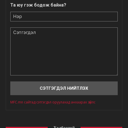
Та юу гэж бодож байна?
Нэр
Сэтгэгдэл
MFC.mn сайтад сэтгэгдэл оруулахад анхаарах зүйлс
Холбоотой