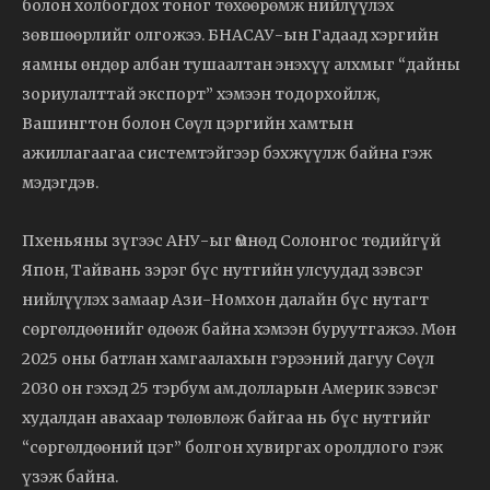
болон холбогдох тоног төхөөрөмж нийлүүлэх
зөвшөөрлийг олгожээ. БНАСАУ-ын Гадаад хэргийн
яамны өндөр албан тушаалтан энэхүү алхмыг “дайны
зориулалттай экспорт” хэмээн тодорхойлж,
Вашингтон болон Сөүл цэргийн хамтын
ажиллагаагаа системтэйгээр бэхжүүлж байна гэж
мэдэгдэв.
Пхеньяны зүгээс АНУ-ыг Өмнөд Солонгос төдийгүй
Япон, Тайвань зэрэг бүс нутгийн улсуудад зэвсэг
нийлүүлэх замаар Ази-Номхон далайн бүс нутагт
сөргөлдөөнийг өдөөж байна хэмээн буруутгажээ. Мөн
2025 оны батлан хамгаалахын гэрээний дагуу Сөүл
2030 он гэхэд 25 тэрбум ам.долларын Америк зэвсэг
худалдан авахаар төлөвлөж байгаа нь бүс нутгийг
“сөргөлдөөний цэг” болгон хувиргах оролдлого гэж
үзэж байна.