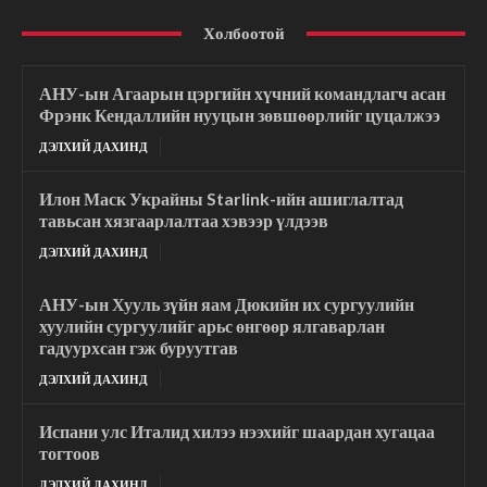
Холбоотой
АНУ-ын Агаарын цэргийн хүчний командлагч асан
Фрэнк Кендаллийн нууцын зөвшөөрлийг цуцалжээ
ДЭЛХИЙ ДАХИНД
Илон Маск Украйны Starlink-ийн ашиглалтад
тавьсан хязгаарлалтаа хэвээр үлдээв
ДЭЛХИЙ ДАХИНД
АНУ-ын Хууль зүйн яам Дюкийн их сургуулийн
хуулийн сургуулийг арьс өнгөөр ялгаварлан
гадуурхсан гэж буруутгав
ДЭЛХИЙ ДАХИНД
Испани улс Италид хилээ нээхийг шаардан хугацаа
тогтоов
ДЭЛХИЙ ДАХИНД