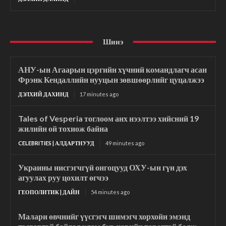
Шинэ
АНУ-ын Агаарын цэргийн хүчний командлагч асан
Фрэнк Кендаллийн нууцын зөвшөөрлийг цуцалжээ
ДЭЛХИЙ ДАХИНД
17 minutes ago
Tales of Vesperia тоглоом анх нээлтээ хийсний 19
жилийн ой тохиож байна
CELEBRITIES | АЛДАРТНУУД
49 minutes ago
Украины нисгэгчгүй онгоцууд ОХУ-ын гүн дэх
агуулах руу цохилт өгчээ
ГЕОПОЛИТИК | ДАЙН
54 minutes ago
Малари өвчнийг үүсгэгч шимэгч хорхойн эмэнд