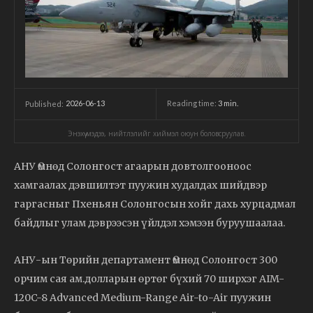
2026-06-13
Reading time:
3
min.
Published:
Энэхүү мэдээ, нийтлэлийг хиймэл оюун боловсруулав.
АНУ Өмнөд Солонгост агаарын довтолгооноос
хамгаалах дэвшилтэт пуужин худалдах шийдвэр
гаргасныг Пхеньян Солонгосын хойг дахь хурцадмал
байдлыг улам дэврээсэн үйлдэл хэмээн буруушаалаа.
АНУ-ын Төрийн департамент Өмнөд Солонгост 300
орчим сая ам.долларын өртөг бүхий 70 ширхэг AIM-
120C-8 Advanced Medium-Range Air-to-Air пуужин