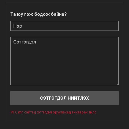
Та юу гэж бодож байна?
Нэр
Сэтгэгдэл
MFC.mn сайтад сэтгэгдэл оруулахад анхаарах зүйлс