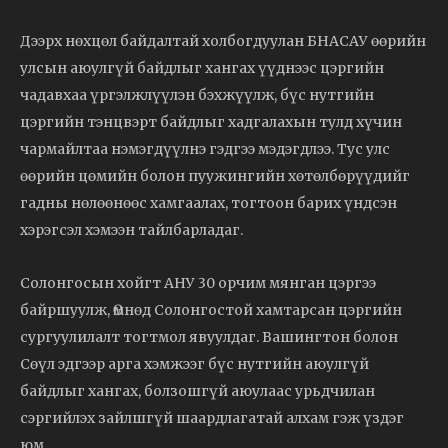
Дээрх нөхцөл байдалтай холбогдуулан БНАСАУ өөрийн
улсын аюулгүй байдлыг хангах үүднээс цэргийн
чадавхаа үргэлжлүүлэн бэхжүүлж, бүс нутгийн
цэргийн тэнцвэрт байдлыг хадгалахын тулд хүчин
чармайлтаа нэмэгдүүлнэ гэдгээ мэдэгдлээ. Тус улс
өөрийн цөмийн болон пуужингийн хөтөлбөрүүдийг
гадны нөлөөнөөс хамгаалах, тогтоон барих үндсэн
хэрэгсэл хэмээн тайлбарладаг.
Солонгосын хойгт АНУ 30 орчим мянган цэргээ
байршуулж, Өмнөд Солонгостой хамтарсан цэргийн
сургуулилалт тогтмол явуулдаг. Вашингтон болон
Сөүл эдгээр арга хэмжээг бүс нутгийн аюулгүй
байдлыг хангах, болзошгүй аюулаас урьдчилан
сэргийлэх зайлшгүй шаардлагатай алхам гэж үздэг
юм.