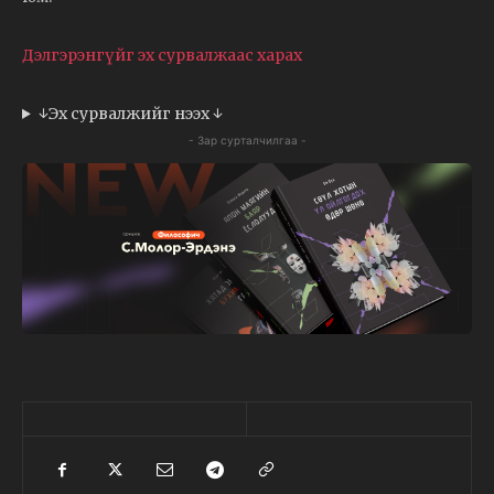
Дэлгэрэнгүйг эх сурвалжаас харах
↓Эх сурвалжийг нээх ↓
- Зар сурталчилгаа -