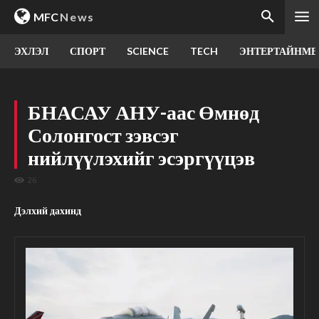
MFC
News
ЭХЛЭЛ
СПОРТ
SCIENCE
TECH
ЭНТЕРТАЙНМЕ
БНАСАУ АНУ-аас Өмнөд
Солонгост зэвсэг
нийлүүлэхийг эсэргүүцэв
26
Дэлхий дахинд