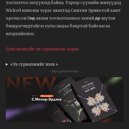
тоглолтоо эхлүүлээд байна. Тэрээр сүүлийн жилүүдэд
Wicked киноны зураг авалтад Синтия Эривотой хамт
оролцсон бөгөөд аялан тоглолтынхоо эхний өдөр шүтэн
бишрэгчидтэйгээ уулзсандаа баяртай байгаагаа
илэрхийлжээ.
Дэлгэрэнгүйг эх сурвалжаас харах
↓Эх сурвалжийг нээх ↓
- Зар сурталчилгаа -