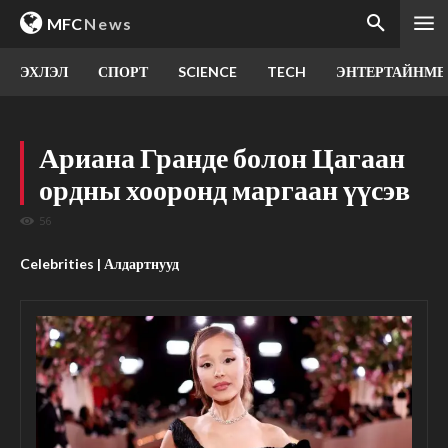
MFC
News
ЭХЛЭЛ
СПОРТ
SCIENCE
TECH
ЭНТЕРТАЙНМЕ
Ариана Гранде болон Цагаан
ордны хооронд маргаан үүсэв
56
Celebrities | Алдартнууд