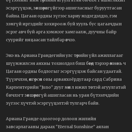
бүтээлийг ийм төрлийн агуулгатай бичлэгт ашиглахыг
эсэргүүцэж, зөвшөөрөлгүйгээр ашигласныг буруутгасан
байна. Цагаан ордны зүгээс хариу мэдэгдэлдээ, гэм
зэмгүй иргэдийг хохироож буй хууль бус цагаачдын
эсрэг авч буй арга хэмжээг хамгаалж, дуучны байр
суурийг няцаасан тайлбар өгчээ.
Энэ нь Ариана Грандегийн улс төрийн үйл ажиллагааг
шүүмжилсэн анхны тохиолдол биш бөгөөд тэрээр өмнө нь ч
Цагаан ордны бодлогыг эсэргүүцэж байсан удаатай.
Түүнчлэн, өнгөрсөн оны арванхоёрдугаар сард Сабрина
Карпентерийн “Juno” дууг мөн л ижил төстэй агуулгатай
бичлэгт зөвшөөрөлгүй ашигласан нь уран бүтээлчдийн
зүгээс хүчтэй эсэргүүцэлтэй тулгарч байв.
Ариана Гранде одоогоор долоон жилийн
завсарлагааны дараах “Eternal Sunshine” аялан