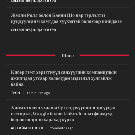
CELEBRITIES | АЛДАРТНУУД
Жэлли Ролл болон Банни Шо нар гэрлэлтээ
цуцлуулсан ч хамтдаа хүүхэдтэй болохоор шийджээ
CELEBRITIES | АЛДАРТНУУД
Шинэ
Кибер гэмт хэрэгтнүүд санхүүгийн компаниудын
ажилчдад утсаар холбогдон мэдээлэл хулгайлж
байна
TECH
15 minutes ago
Хиймэл оюун ухааны бүтээгдэхүүний эсэргүүцэл
нэмэгдэж, Google болон LinkedIn платформууд
бодлогоо эргэн харахад хүрэв
AI | ХИЙМЭЛ ОЮУН
25 minutes ago