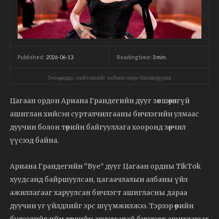
2026-06-13
Reading time:
3
min.
Published:
Энэхүү мэдээ, нийтлэлийг хиймэл оюун боловсруулав.
Цагаан ордон Ариана Грандегийн дууг зөвшөөрөлгүй
ашиглан хийсэн сурталчилгааны бичлэгийн улмаас
дуучин болон төрийн байгууллага хооронд зөрчил
үүсээд байна.
Ариана Грандегийн “Bye” дууг Цагаан ордны TikTok
хуудсанд байршуулсан, цагаачлалын албаны үйл
ажиллагааг харуулсан бичлэгт ашигласны дараа
дуучин уг үйлдлийг эрс шүүмжилжээ. Тэрээр өөрийн