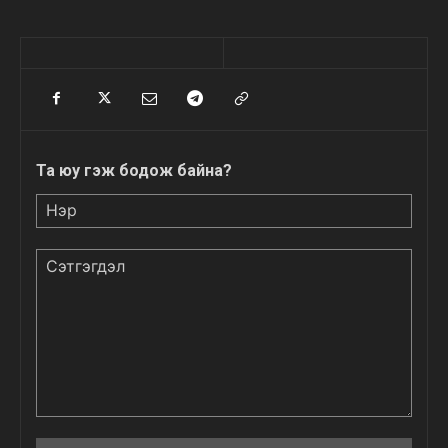
Та юу гэж бодож байна?
Нэр
Сэтгэгдэл