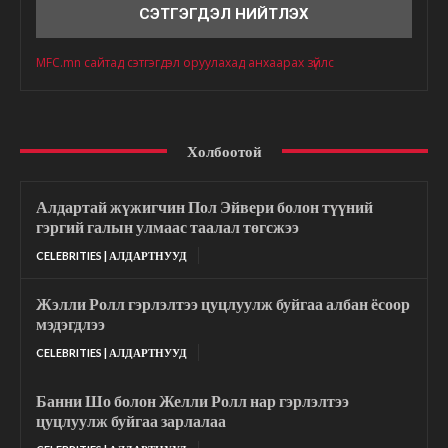
MFC.mn сайтад сэтгэгдэл оруулахад анхаарах зүйлс
Холбоотой
Алдартай жүжигчин Пол Эйвери болон түүний
гэргий галын улмаас таалал төгсжээ
CELEBRITIES | АЛДАРТНУУД
Жэлли Ролл гэрлэлтээ цуцлуулж буйгаа албан ёсоор
мэдэгдлээ
CELEBRITIES | АЛДАРТНУУД
Банни Шо болон Желли Ролл нар гэрлэлтээ
цуцлуулж буйгаа зарлалаа