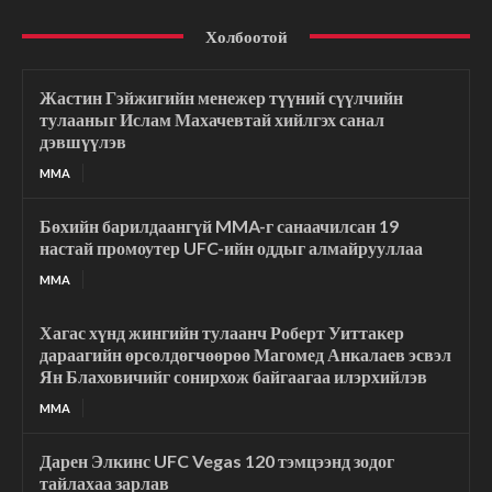
Холбоотой
Жастин Гэйжигийн менежер түүний сүүлчийн
тулааныг Ислам Махачевтай хийлгэх санал
дэвшүүлэв
MMA
Бөхийн барилдаангүй MMA-г санаачилсан 19
настай промоутер UFC-ийн оддыг алмайрууллаа
MMA
Хагас хүнд жингийн тулаанч Роберт Уиттакер
дараагийн өрсөлдөгчөөрөө Магомед Анкалаев эсвэл
Ян Блаховичийг сонирхож байгаагаа илэрхийлэв
MMA
Дарен Элкинс UFC Vegas 120 тэмцээнд зодог
тайлахаа зарлав