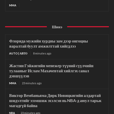
MMA
Шинэ
Флорида мужийн хурдны зам дээр онгоцны
яаралтай буулт амжилттай хийгдлээ
AUTO | АВТО
8 minutes ago
Жастин Гэйжигийн менежер түүний сүүлчийн
тулааныг Ислам Махачевтай хийлгэх санал
дэвшүүлэв
MMA
23 minutes ago
Виктор Вембаньяма Дирк Новицкигийн алдартай
шидэлтийг эзэмшиж эхэлсэн нь NBA-д аюул тарьж
магадгүй байна
NBA
23 minutes ago