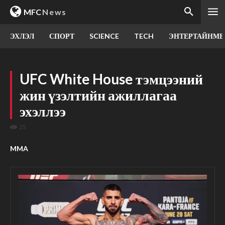
MFC
News
ЭХЛЭЛ
СПОРТ
SCIENCE
TECH
ЭНТЕРТАЙНМЕ
UFC White House тэмцээний
жин үзэлтийн ажиллагаа
эхэллээ
25
MMA