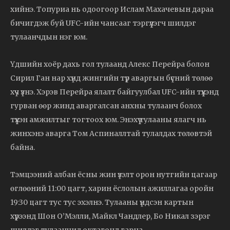
хийнэ. Топуриа нь одоогоор Ислам Махачевын дараа
бичигдэж буй UFC-ийн чансааг тэргүүлэгч шилдэг
тулаанчдын нэг юм.
Үдшийн хоёр дахь гол тулаанд Алекс Перейра болон
Сирил Ган нар хүнд жингийн түр аваргын бүсний төлөө
хүч үзнэ. Хэрэв Перейра ялалт байгуулбал UFC-ийн түүхэнд
гурван өөр жинд аваргалсан анхны тулаанч болох
түүхэн амжилтыг тогтоох юм. Энэхүү тулааны ялагч нь
жинхэнэ аварга Том Аспиналлтай тулалдах төлөвтэй
байна.
Тэмцээний албан ёсны жин үзэлт орон нутгийн цагаар
өглөөний 11:00 цагт, харин ёслолын ажиллагаа оройн
19:30 цагт тус тус эхэлнэ. Тулааны үндсэн картын
хүрээнд Шон О’Мэлли, Майкл Чандлер, Бо Никал зэрэг
шилдэг тулаанчид октагонд гарна.