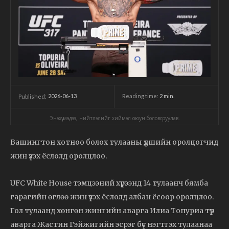
2026-06-13
Reading time:
2
min.
Published:
Энэхүү мэдээ, нийтлэлийг хиймэл оюун боловсруулав.
Вашингтон хотноо болох тулааны үдшийн оролцогчид
жин үзэх ёслолд оролцлоо.
UFC White House тэмцээний хүрээнд 14 тулаанч бямба
гарагийн өглөө жин үзэх ёслолд албан ёсоор оролцлоо.
Гол тулаанд хөнгөн жингийн аварга Илиа Топуриа түр
аварга Жастин Гэйжигийн эсрэг бүс нэгтгэх тулаанаа