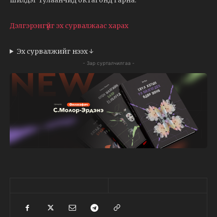
Дэлгэрэнгүйг эх сурвалжаас харах
Эх сурвалжийг нээх ↓
- Зар сурталчилгаа -