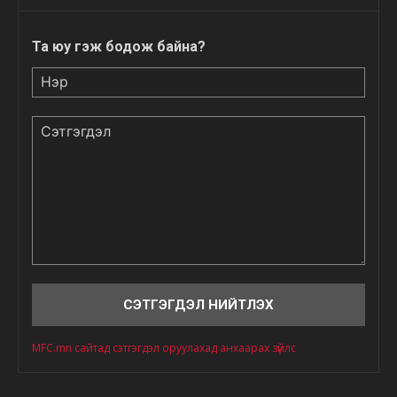
Та юу гэж бодож байна?
Нэр
Сэтгэгдэл
MFC.mn сайтад сэтгэгдэл оруулахад анхаарах зүйлс