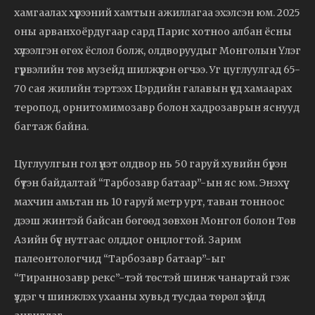
хамгаалах хүрээний хамтын ажиллагаа эхэлсэн юм. 2025
оны арванхоёрдугаар сард Парис хотноо албан ёсны
хүлээлгэн өгөх ёслол болж, олдворуудыг Монголын Үлэг
гүрвэлийн төв музейд шилжүүлэн өгчээ. Уг цуглуулгад 65-
70 сая жилийн тэртээх Цэрдийн галавын үед хамаарах
теропод, орнитомимозавр болон хадрозаврын яснууд
багтаж байна.
Цуглуулгын гол үнэт олдвор нь 50 гаруй хувийн бүрэн
бүтэн байдалтай “Тарбозавр батаар”-ын яс юм. Энэхүү
махчин амьтан нь 10 гаруй метр урт, таван тонноос
дээш жинтэй байсан бөгөөд зөвхөн Монгол болон Төв
Азийн бүс нутгаас олддог онцлогтой. Зарим
палеонтологчид “Тарбозавр батаар”-ыг
“Тираннозавр рекс”-тэй төстэй шинж чанартай гэж
үздэг ч шинжлэх ухааны хувьд тусдаа төрөл зүйлд