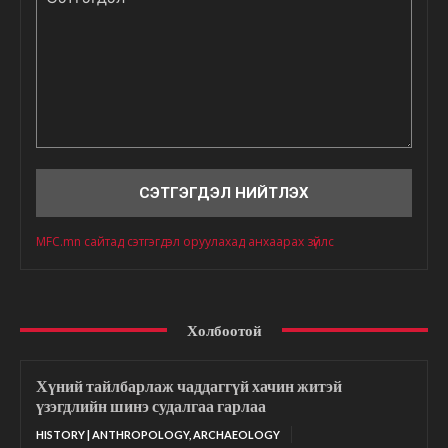
Сэтгэгдэл
MFC.mn сайтад сэтгэгдэл оруулахад анхаарах зүйлс
Холбоотой
Хүний тайлбарлаж чаддаггүй хачин житэй
үзэгдлийн шинэ судалгаа гарлаа
HISTORY | ANTHROPOLOGY, ARCHAEOLOGY