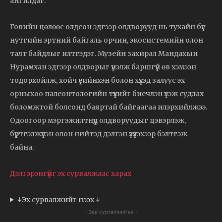
ангилдаг.
Говийн цөлөөс олдсон эдгээр олдворууд нь тухайн бүс
нутгийн эртний байгаль орчин, экосистемийн олон
талт байдлыг илтгэдэг. Музейн захирал Мандахын
Нурамхан эдгээр олдворыг үнэлж баршгүй өв хэмээн
тодорхойлж, хойч үеийнхэн болон хүүхэд залуус эх
орныхоо палеонтологийн түүхийг биечлэн үзэж судлах
боломжтой болсонд баяртай байгаагаа илэрхийлжээ.
Одоогоор мэргэжилтнүүд олдворуудыг цэвэрлэж,
бүртгэлжүүлэн олон нийтэд дэлгэн үзүүлэхээр бэлтгэж
байна.
Дэлгэрэнгүйг эх сурвалжаас харах
↓Эх сурвалжийг нээх ↓
- Зар сурталчилгаа -