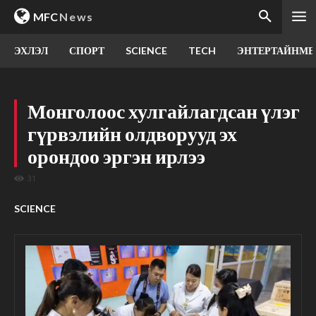
MFC
News
ЭХЛЭЛ
СПОРТ
SCIENCE
TECH
ЭНТЕРТАЙНМЕ
Монголоос хулгайлагдсан үлэг
гүрвэлийн олдворууд эх
орондоо эргэн ирлээ
31
SCIENCE