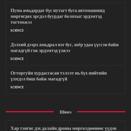
Пума амьдардаг бүс нутагт буга автомашинд
мөргөгдөх эрсдэл буурдаг болохыг эрдэмтэд
тогтоожээ
SCIENCE
Дэлхий дээрх амьдрал нэг бус, хоёр удаа үүссэн байж
магадгүй гэж эрдэмтэд үзжээ
SCIENCE
Огторгуйн хурдасгасан тэлэлт нь бүх нийтийн
үзэгдэл биш байж магадгүй
SCIENCE
Шинэ
Хар тэнгис дэх далайн дроны мөргөлдөөнөөс үүдэн