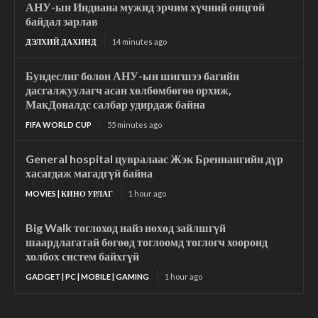
АНУ-ын Индиана мужид эрчим хүчний онцгой
байдал зарлав
ДЭЛХИЙ ДАХИНД
14 minutes ago
Бундеслиг болон АНУ-ын шигшээ багийн
дасгалжуулагч асан хөлбөмбөгөө орхиж,
МакДоналдс салбар удирдаж байна
FIFA WORLD CUP
55 minutes ago
General hospital цувралаас Жэк Бреннангийн дүр
хасагдаж магадгүй байна
MOVIES | КИНО УРЛАГ
1 hour ago
Big Walk тоглоход найз нөхөд зайлшгүй
шаардлагатай бөгөөд тоглоомд тоглогч хооронд
холбох систем байхгүй
GADGET | PC | MOBILE | GAMING
1 hour ago