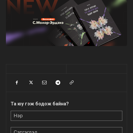
Та юу гэж бодож байна?
Нэр