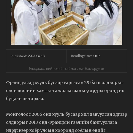
2026-06-13
Reading time:
4
min.
Published:
Энэхүү мэдээ, нийтлэлийг хиймэл оюун боловсруулав.
Франц улсад хууль бусаар гаргасан 29 багц олдворыг
олон жилийн хамтын ажиллагааны үр дүнд эх оронд нь
буцаан авчирлаа.
Монголоос 2006 онд хууль бусаар хил давуулсан эдгээр
олдворыг 2013 онд Францын гаалийн байгууллага
илрүүлснээр хоёр улсын хооронд соёлын өвийг