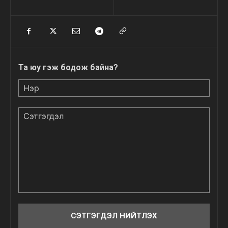
Та юу гэж бодож байна?
Нэр
Сэтгэгдэл