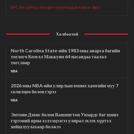
MFC.mn сайтад сэтгэгдэл оруулахад анхаарах зүйлс
Холбоотой
North Carolina State-ийн 1983 оны аварга багийн
тоглогч Козелл Маккуин 64 насандаа таалал
төгслөөр
NBA
2026 оны NBA-ийн улирлын өмнөх хамгийн муу 7
солилцоо болон гэрээ
NBA
Энтони Дэвис болон Вашингтон Уизардс баг шинэ
гэрээний яриа хэлэлцээгээ улирал эхлэх хүртэл
хойшлуулахаар болжээ