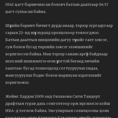
03:41 цагт баривчилсан боловч батлан даалтаар 04:57
цагт сулласан байна.
Шүүхийн баримт бичигт дурдсанаар, тэрээр зургадугаар
сарын 22-нд шүүх хуралд оролцохоор товлогджээ.
Батлан даалтын нөхцөлийн дагуу түүнийг галт зэвсэг,
сум болон бусад төрлийн зэвсэг эзэмшихийг
хориглосон байна. Мөн тэрээр санамсаргүй байдлаар
шээсний шинжилгээ өгөх үүрэгтэй бөгөөд эмчийн
заалтаас бусад тохиолдолд согтууруулах ундаа,
мансууруулах бодис болон марихуан хэрэглэхийг
хоригложээ.
Жеймс Хардэн 2009 онд Оклахома Сити Тандерт
драфтын гурав дахь сонголтоор орж ирснээсээ хойш
НБА-д тоглож байна. Энэ улирлын солилцооны цонх
хаагдахаас өмнө Кливлэнд Кавалиерс түүнийг эгнээндээ