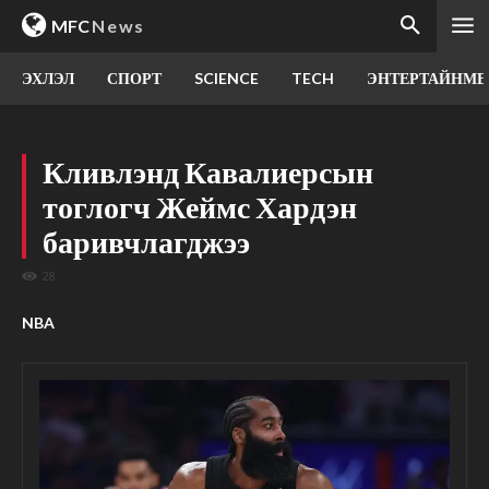
MFC
News
ЭХЛЭЛ
СПОРТ
SCIENCE
TECH
ЭНТЕРТАЙНМЕ
Кливлэнд Кавалиерсын
тоглогч Жеймс Хардэн
баривчлагджээ
28
NBA