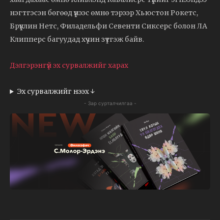
нэгтгэсэн бөгөөд үүнээс өмнө тэрээр Хьюстон Рокетс,
Брүүклин Нетс, Филадельфи Севенти Сиксерс болон ЛА
Клипперс багуудад хүчин зүтгэж байв.
Дэлгэрэнгүй эх сурвалжийг харах
Эх сурвалжийг нээх ↓
- Зар сурталчилгаа -