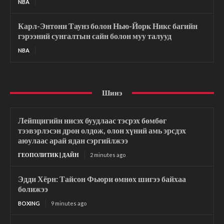
NBA
Карл-Энтони Таунз болон Нью-Йорк Никс багийн
гэрээний сунгалтын сайн болон муу талууд
NBA
Шинэ
Лейпцигийн нисэх буудлаас тэсрэх бөмбөг
тээвэрлэсэн дрон олдож, олон хүний амь эрсдэх
аюулаас арай ядан сэргийлжээ
ГЕОПОЛИТИК | ДАЙН
2 minutes ago
Эдди Хёрн: Тайсон Фьюри өмнөх шигээ байхаа
болижээ
BOXING
9 minutes ago