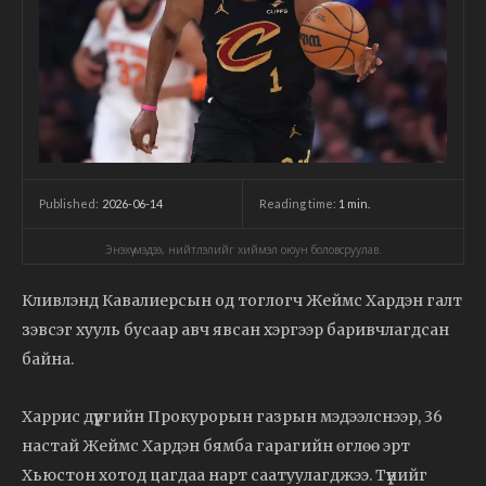
2026-06-14
Reading time:
1
min.
Published:
Энэхүү мэдээ, нийтлэлийг хиймэл оюун боловсруулав.
Кливлэнд Кавалиерсын од тоглогч Жеймс Хардэн галт
зэвсэг хууль бусаар авч явсан хэргээр баривчлагдсан
байна.
Харрис дүүргийн Прокурорын газрын мэдээлснээр, 36
настай Жеймс Хардэн бямба гарагийн өглөө эрт
Хьюстон хотод цагдаа нарт саатуулагджээ. Түүнийг