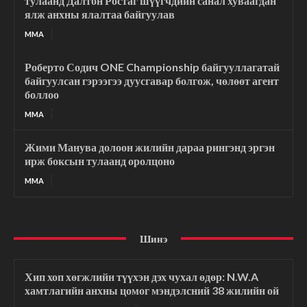
тулаанд Далтон Ростаг шүүгчдийн санал хуваагдан
ялж анхны ялалтаа байгуулав
MMA
Роберто Содич ONE Championship байгууллагатай
байгуулсан гэрээгээ дуусгавар болгож, чөлөөт агент
боллоо
MMA
Жими Манува долоон жилийн дараа рингэнд эргэн
ирж боксын тулаанд оролцоно
MMA
Шинэ
Хип хоп хөгжлийн түүхэн дэх чухал өдөр: N.W.A
хамтлагийн анхны цомог мэндэлсний 38 жилийн ой