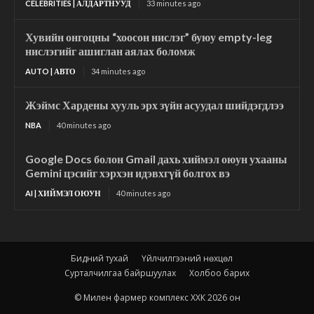
CELEBRITIES | АЛДАРТНУУД
33 minutes ago
Хувийн онгоцны “хоосон нислэг” буюу empty-leg
нислэгийг ашиглан аялах боломж
AUTO | АВТО
34 minutes ago
Жэймс Хардены хууль эрх зүйн асуудал шийдэгдлээ
NBA
40 minutes ago
Google Docs болон Gmail дахь хиймэл оюун ухааны
Gemini цэсийг хэрхэн идэвхгүй болгох вэ
AI | ХИЙМЭЛ ОЮУН
40 minutes ago
Бидний тухай
Үйлчилгээний нөхцөл
Сурталчилгаа байршуулах
Холбоо барих
© Милен фармер комплекс ХХК 2026 он