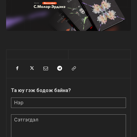
Та юу гэж бодож байна?
Нэр