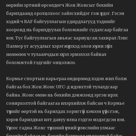
өөрийн эртний өрсөлдөгч Жон Жонсыг бөхийн
барилдаанд оролцохоос зайлсхийдэг гэж үздэг. Гэсэн
хэдий ч RAF байгууллагын удирдлагууд тэднийг
хооронд нь барилдуулах боломжийг судалсаар байгаа
юм. Тус байгууллагын авьяас хариуцсан захирал Лэнс
Палмер уг асуудлыг хэрэгжүүлэхэд олон хүчин зүйл
нөлөөлөх ч тулаанчдын хүсэл эрмэлзэл байвал
боломжтой гэдгийг онцолжээ.
Кормье спортын карьераа өндөрлөөд хэдэн жил болж
байгаа бол Жон Жонс UFC-д идэвхтэй тулалдсаар
байна. Жонс өмнө нь бөхийн дэвжээнд эргэн ирэх
сонирхолтой байгаагаа илэрхийлж байсан ч Кормье
түүнийг өөртэй нь барилдах зориггүй хэмээн үгүйсгэж,
хэрэв барилдвал илт давуу ялна гэдгээ мэдэгдсэн юм.
Үүнээс гадна Жонс түнхний үений үрэвслийн улмаас