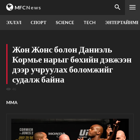
MFC
News
ЭХЛЭЛ
СПОРТ
SCIENCE
TECH
ЭНТЕРТАЙНМЕ
Жон Жонс болон Даниэль
Кормье нарыг бөхийн дэвжээн
дээр учруулах боломжийг
судалж байна
46
MMA