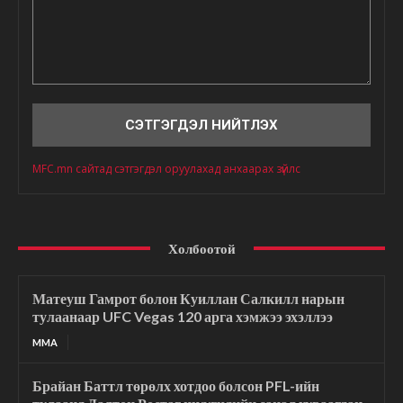
Сэтгэгдэл
MFC.mn сайтад сэтгэгдэл оруулахад анхаарах зүйлс
Холбоотой
Матеуш Гамрот болон Куиллан Салкилл нарын
тулаанаар UFC Vegas 120 арга хэмжээ эхэллээ
MMA
Брайан Баттл төрөлх хотдоо болсон PFL-ийн