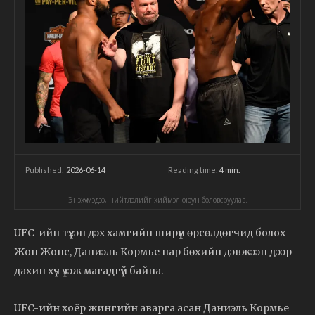
2026-06-14
Reading time:
4
min.
Published:
Энэхүү мэдээ, нийтлэлийг хиймэл оюун боловсруулав.
UFC-ийн түүхэн дэх хамгийн ширүүн өрсөлдөгчид болох
Жон Жонс, Даниэль Кормье нар бөхийн дэвжээн дээр
дахин хүч үзэж магадгүй байна.
UFC-ийн хоёр жингийн аварга асан Даниэль Кормье