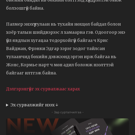
биеийн байдал нь бөхийн бэлтгэлд хүндрэлтэй байж
болзошгүй байна.
Палмер энэхүү тулаан нь тухайн нөхцөл байдал болон
хоёр талын шийдвэрээс л хамаарна гэв. Одоогоор энэ
үйл явдлын хугацаа тодорхойгүй байгаа ч Крис
Вайдман, Фрэнки Эдгар зэрэг зодог тайлсан
тулаанчид бөхийн дэвжээнд эргэн ирж байгаа нь
Жонс, Кормье нарт ч мөн адил боломж нээлттэй
байгааг илтгэж байна.
Дэлгэрэнгүйг эх сурвалжаас харах
Эх сурвалжийг нээх ↓
- Зар сурталчилгаа -