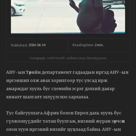
2026-06-14
Reading time:
2
min.
Published:
Энэхүү мэдээ, нийтлэлийг хиймэл оюун боловсруулав.
АНУ-ын Төрийн департамент гадаадын иргэд АНУ-ын
иргэншил олж авах зорилгоор тус улсад ирж
амарждаг хууль бус схемийн эсрэг дэлхий даяар
хяналт шалгалт эхлүүлснээ зарлалаа.
Тус байгууллага Африк болон Европ дахь хууль бус
сүлжээнүүдийг татан буулгаж, визний журам зөрчсөн
олон зуун иргэний визийг цуцлаад байна. АНУ-ын