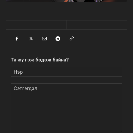
Та юу гэж бодож байна?
Нэр