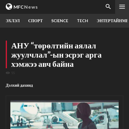
MFC
News
ЭХЛЭЛ
СПОРТ
SCIENCE
TECH
ЭНТЕРТАЙНМЕ
АНУ “төрөлтийн аялал
жуулчлал”-ын эсрэг арга
хэмжээ авч байна
55
Дэлхий дахинд