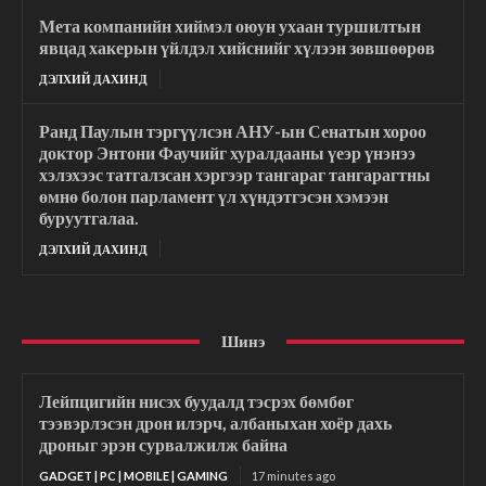
Мета компанийн хиймэл оюун ухаан туршилтын
явцад хакерын үйлдэл хийснийг хүлээн зөвшөөрөв
ДЭЛХИЙ ДАХИНД
Ранд Паулын тэргүүлсэн АНУ-ын Сенатын хороо
доктор Энтони Фаучийг хуралдааны үеэр үнэнээ
хэлэхээс татгалзсан хэргээр тангараг тангарагтны
өмнө болон парламент үл хүндэтгэсэн хэмээн
буруутгалаа.
ДЭЛХИЙ ДАХИНД
Шинэ
Лейпцигийн нисэх буудалд тэсрэх бөмбөг
тээвэрлэсэн дрон илэрч, албаныхан хоёр дахь
дроныг эрэн сурвалжилж байна
GADGET | PC | MOBILE | GAMING
17 minutes ago