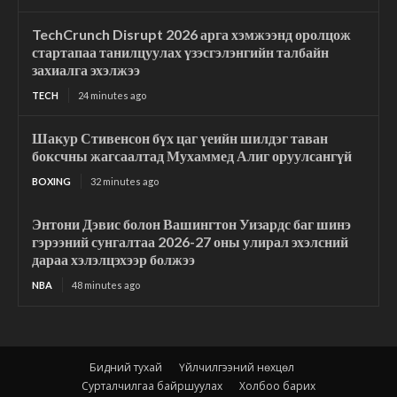
TechCrunch Disrupt 2026 арга хэмжээнд оролцож
стартапаа танилцуулах үзэсгэлэнгийн талбайн
захиалга эхэлжээ
TECH
24 minutes ago
Шакур Стивенсон бүх цаг үеийн шилдэг таван
боксчны жагсаалтад Мухаммед Алиг оруулсангүй
BOXING
32 minutes ago
Энтони Дэвис болон Вашингтон Уизардс баг шинэ
гэрээний сунгалтаа 2026-27 оны улирал эхэлсний
дараа хэлэлцэхээр болжээ
NBA
48 minutes ago
Бидний тухай
Үйлчилгээний нөхцөл
Сурталчилгаа байршуулах
Холбоо барих