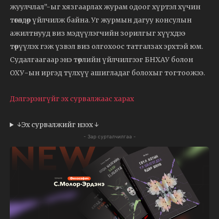
жуулчлал”-ыг хязгаарлах журам одоог хүртэл хүчин
төгөлдөр үйлчилж байна. Уг журмын дагуу консулын
ажилтнууд виз мэдүүлэгчийн зорилгыг хүүхдээ
төрүүлэх гэж үзвэл виз олгохоос татгалзах эрхтэй юм.
Судалгаагаар энэ төрлийн үйлчилгээг БНХАУ болон
ОХУ-ын иргэд түлхүү ашигладаг болохыг тогтоожээ.
Дэлгэрэнгүйг эх сурвалжаас харах
↓Эх сурвалжийг нээх ↓
- Зар сурталчилгаа -