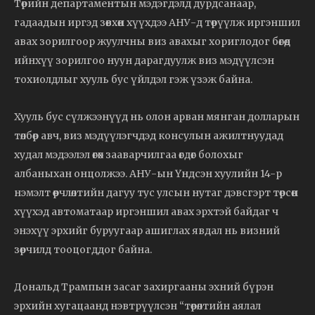
Төрийн департаментын мэдэгдэлд дурдсанаар,
гадаадын иргэд зөвхөн хүүхдээ АНУ-д төрүүлж иргэншил
авах зорилгоор жуулчны виз авахыг хориглодог бөгөөд
ийнхүү зорилгоо нуун дарагдуулж виз мэдүүлсэн
тохиолдлыг хууль бус үйлдэл гэж үзэж байна.
Хууль бус сүлжээнүүд нь олон арван мянган долларын
төлбөр авч, виз мэдүүлэгчдэд консулын ажилтнуудад
худал мэдээлэл өгөх зааварчилгаа өгдөг болохыг
албаныхан онцолжээ. АНУ-ын Үндсэн хуулийн 14-р
нэмэлт өөрчлөлтийн дагуу тус улсын нутаг дэвсгэрт төрсөн
хүүхэд автоматаар иргэншил авах эрхтэй байдаг ч
энэхүү эрхийг буруугаар ашиглах явдал нь визний
зөрчилд тооцогддог байна.
Дональд Трампын засаг захиргааны эхний бүрэн
эрхийн хугацаанд нэвтрүүлсэн “төрөлтийн аялал