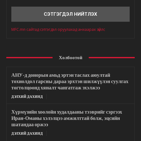
Сэтгэгдэл
MFC.mn сайтад сэтгэгдэл оруулахад анхаарах зүйлс
Холбоотой
АНУ-д донорын амьд эртэн таслах аюултай
тохиолдол гарсны дараа эрхтэн шилжүүлэн суулгах
тогтолцоонд хяналт чангатгаж эхэлжээ
ДЭЛХИЙ ДАХИНД
Хүрмүзийн хоолойн худалдааны тээврийг сэргээх
Иран-Оманы хэлэлцээ амжилттай болж, эцсийн
шатандаа оржээ
ДЭЛХИЙ ДАХИНД