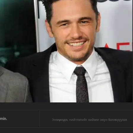
min.
Энэхүү мэдээ, нийтлэлийг хиймэл оюун боловсруулав.