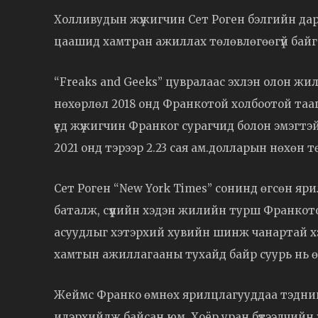
Холливудын жүжигчин Сет Роген бэлгийн дара
цаашид хамтран ажиллах төлөвлөгөөгүй байг
“Freaks and Geeks” цувралаас эхлэн олон ж
нөхөрлөл 2018 онд Франкотой холбоотой тааг
үед жүжигчин Франког сурагчид болон эмэгтэйч
2021 онд тэрээр 2.23 сая ам.долларын нөхөн 
Сет Роген “New York Times” сонинд өгсөн яр
баталж, сүүлийн хэдэн жилийн турш Франкото
асуудлыг хэтэрхий хувийн шинж чанартай хэм
хамтын ажиллагааны тухайд байр суурь нь өө
Жеймс Франко өмнөх ярилцлагууддаа тэдний
илэрхийлж байсан юм. Хоёр уран бүтээлчийн ху