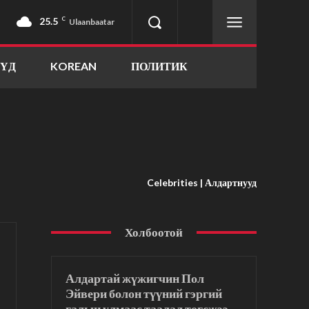
25.5
C
Ulaanbaatar
ҮҮД
KOREAN
ПОЛИТИК
Celebrities | Алдартнууд
Холбоотой
Алдартай жүжигчин Пол
Эйвери болон түүний гэргий
галын улмаас таалал төгсжээ