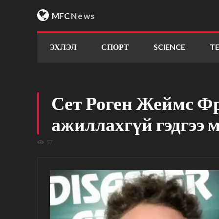
MFC
News
ЭХЛЭЛ
СПОРТ
SCIENCE
T
Сет Роген Жеймс Ф
ажиллахгүй гэдгээ м
57