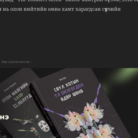
н нь олон нийтийн өмнө хамт харагдсан сүүлчийн
- Зар сурталчилгаа -