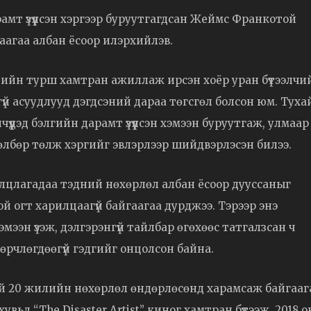
мт үзүүлсэн хэргээр буруутгагдсан Жеймс Франкотой
аагаа албан ёсоор илэрхийлэв.
илийн турш хамтран ажиллаж ирсэн хоёр уран бүтээлчи
үй асуудлууд дэгдсэний дараа төгсгөл болсон юм. Туха
үүдэд бэлгийн дарамт үзүүлсэн хэмээн буруутгаж, улмаар
төлбөр төлж хэргийг эвлэрлээр шийдвэрлэсэн билээ.
илцлагадаа тэдний нөхөрлөл албан ёсоор дууссаныг
й огт харилцаагүй байгаагаа дурджээ. Тэрээр энэ
ээн үзэж, дэлгэрэнгүй тайлбар өгөхөөс татгалзсан ч
рчлөгдөөгүй гэдгийг онцолсон байна.
 20 жилийн нөхөрлөл өндөрлөсөнд харамсаж байгааг
вьд “The Disaster Artist” киног хамтран бүтээж, 2018 