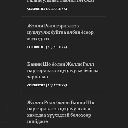
CELEBRITIES | АЛДАРТНУУД
Жэлли Ролл гэрлэлтээ
цуцлуулж буйгаа албан ёсоор
мэдэгдлээ
CELEBRITIES | АЛДАРТНУУД
Банни Шо болон Желли Ролл
нар гэрлэлтээ цуцлуулж буйгаа
зарлалаа
CELEBRITIES | АЛДАРТНУУД
Жэлли Ролл болон Банни Шо
нар гэрлэлтээ цуцлуулсан ч
хамтдаа хүүхэдтэй болохоор
шийджээ