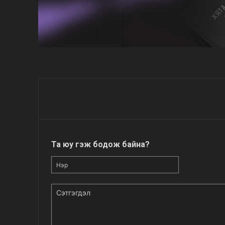
Та юу гэж бодож байна?
Нэр