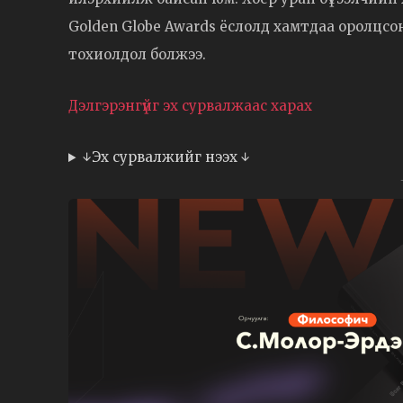
Golden Globe Awards ёслолд хамтдаа оролцсо
тохиолдол болжээ.
Дэлгэрэнгүйг эх сурвалжаас харах
↓Эх сурвалжийг нээх ↓