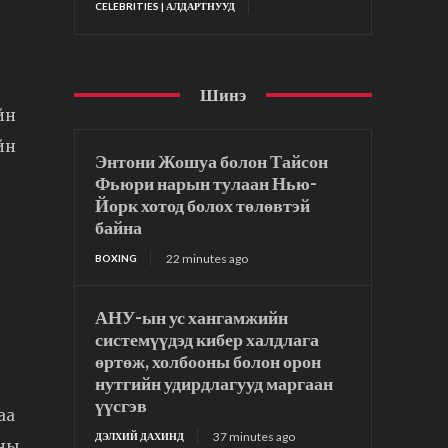
CELEBRITIES | АЛДАРТНУУД
Шинэ
йн
йн
Энтони Жошуа болон Тайсон
Фьюри нарын тулаан Нью-
Йорк хотод болох төлөвтэй
байна
22 minutes ago
BOXING
АНУ-ын ус хангамжийн
системүүдэд кибер халдлага
өртөж, холбооны болон орон
нутгийн удирдлагууд маргаан
үүсгэв
аа
37 minutes ago
ДЭЛХИЙ ДАХИНД
оны