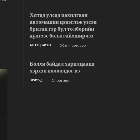
Хятад улсад цахилгаан
автомашин цэнэглэж үзсэн
британ гэр бүл төлбөрийн
дүнгээс болж гайхширчээ
56 minutes ago
AUTO | АВТО
Болхи байдал харилцаанд
хэрхэн нөлөөлдөг вэ
1 hour ago
ЭРЧҮҮД