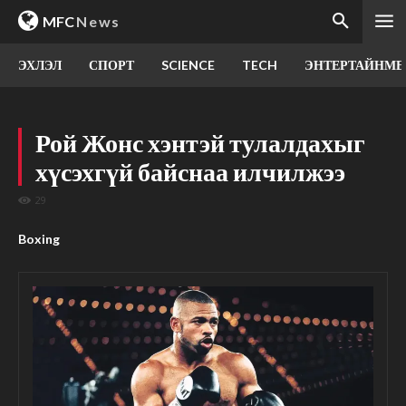
MFC
News
ЭХЛЭЛ
СПОРТ
SCIENCE
TECH
ЭНТЕРТАЙНМЕ
Рой Жонс хэнтэй тулалдахыг
хүсэхгүй байснаа илчилжээ
29
Boxing