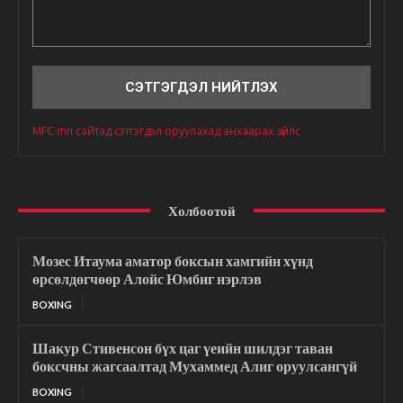
Сэтгэгдэл
MFC.mn сайтад сэтгэгдэл оруулахад анхаарах зүйлс
Холбоотой
Мозес Итаума аматор боксын хамгийн хүнд
өрсөлдөгчөөр Алойс Юмбиг нэрлэв
BOXING
Шакур Стивенсон бүх цаг үеийн шилдэг таван
боксчны жагсаалтад Мухаммед Алиг оруулсангүй
BOXING