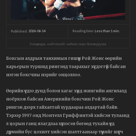
2026-06-14
Reading time:
Less than 1
min.
Published:
Энэхүү мэдээ, нийтлэлийг хиймэл оюун боловсруулав.
Боксын алдрын танхимын гишүүн Рой Жонс өөрийн
карьерын туршид рингэнд таарахыг хүсдэггүй байсан
нэгэн боксчны нэрийг онцоллоо.
Өөрийн үедээ дунд болон хагас хүнд жингийн ангилалд
ноёрхож байсан Америкийн боксчин Рой Жонс
рингэн дээрх гайхалтай хурдаараа алдартай байв.
Тэрээр 1997 онд Монтелл Гриффинтэй хийсэн тулаанд
л цорын ганц ялагдлаа хүлээсэн бөгөөд тухайн үед
дүрмийн бус цохилт хийсэн шалтгаанаар түүнийг шүүгч