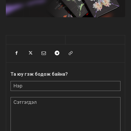
Та юу гэж бодож байна?
Нэр