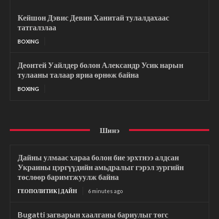
Кейшон Дэвис Девин Ханитай тулалдахаас
татгалзлаа
BOXING
Деонтей Уайлдер болон Александр Усик нарын
тулааны талаар яриа өрнөж байна
BOXING
Шинэ
Дайны улмаас хараа болон бие эрхтнээ алдсан
Украины цэргүүдийн амьдралыг гэрэл зургийн
төслөөр баримтжуулж байна
ГЕОПОЛИТИК | ДАЙН
6 minutes ago
Bugatti загварын хаалганы бариулыг төгс