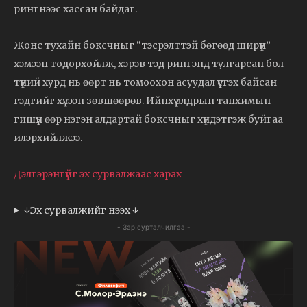
рингнээс хассан байдаг.
Жонс тухайн боксчныг “тэсрэлттэй бөгөөд ширүүн”
хэмээн тодорхойлж, хэрэв тэд рингэнд тулгарсан бол
түүний хурд нь өөрт нь томоохон асуудал үүсгэх байсан
гэдгийг хүлээн зөвшөөрөв. Ийнхүү алдрын танхимын
гишүүн өөр нэгэн алдартай боксчныг хүндэтгэж буйгаа
илэрхийлжээ.
Дэлгэрэнгүйг эх сурвалжаас харах
↓Эх сурвалжийг нээх ↓
- Зар сурталчилгаа -