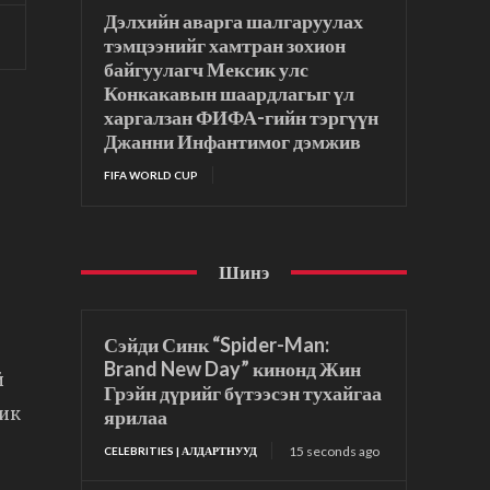
Дэлхийн аварга шалгаруулах
тэмцээнийг хамтран зохион
байгуулагч Мексик улс
Конкакавын шаардлагыг үл
харгалзан ФИФА-гийн тэргүүн
Джанни Инфантимог дэмжив
FIFA WORLD CUP
Шинэ
Сэйди Синк “Spider-Man:
Brand New Day” кинонд Жин
й
Грэйн дүрийг бүтээсэн тухайгаа
Дик
ярилаа
15 seconds ago
CELEBRITIES | АЛДАРТНУУД