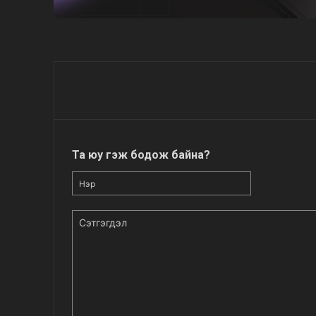
Та юу гэж бодож байна?
Нэр