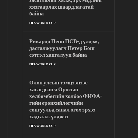
хязгаарлах шаардлагатай
байна
FIFA WORLD CUP
Рикардо Пепи ПСВ-д үлдэж,
дасгалжуулагч Петер Бош
сэтгэл хангалуун байна
FIFA WORLD CUP
Олон улсын тэмцээнээс
хасагдсан ч Оросын
хөлбөмбөгийн холбоо ФИФА-
гийн ерөнхийлөгчийн
сонгуульд санал өгөх эрхээ
хадгалж үлджээ
FIFA WORLD CUP