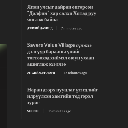
Япон улсыг дайран өнгөрсөн
“Долфин” хар салхи Хятад руу
чиглэж байна
7 minutes ago
ДЭЛХИЙ ДАХИНД
Savers Value Village сүлжээ
дэлгүүр барааны үнийг
тогтооход хиймэл оюун ухаан
ашиглаж эхэллээ
15 minutes ago
AI | ХИЙМЭЛ ОЮУН
Наран дээрх нууцлаг үзэгдлийг
илрүүлсэн хамгийн тод гэрэл
зураг
35 minutes ago
SCIENCE