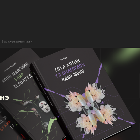
- Зар сурталчилгаа -