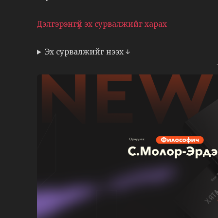
Дэлгэрэнгүй эх сурвалжийг харах
Эх сурвалжийг нээх ↓