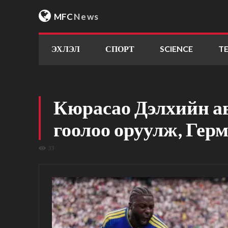
MFC
News
ЭХЛЭЛ
СПОРТ
SCIENCE
T
Кюрасао Дэлхийн а
гоолоо оруулж, Гер
33