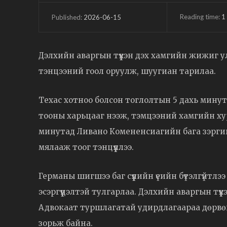
Reading time:
1
2026-06-15
Published:
Дэлхийн аваргын түүхэн дэх хамгийн жижиг у
тэнцээний гоол оруулж, шуугиан тарилаа.
Техас хотноо болсон тоглолтын 5 дахь мин
тооны харьцааг нээж, тэмцээний хамгийн хурда
минутад Ливано Комененсиагийн бага зэрги
мялааж тоог тэнцүүллээ.
Германы шигшээ баг сүүлийн үеийн бүтэлгүйтлэ
эсэргүүцэлтэй тулгарлаа. Дэлхийн аваргын тү
Адвокаат туршлагатай удирдлагаараа дөрвөн
зорьж байна.