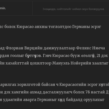
min.
Энэхүү мэдээ, нийтлэлийг хиймэл оюун боловсруулав.
лс болох Кюрасао анхны тоглолтдоо Германы эсрэг
утад Флориан Вирцийн дамжуулалтаар Феликс Нмеча
н гоолыг бүртгүүлэв. Гэвч Кюрасао бууж өгөлгүй, 21 дэх
йн хазайлттай цохилтоор Мануэль Нойерийн хаалгыг
э арилгах зорилготой байсан ч Кюрасаогийн эсрэг хүчтэ
үхэн дэх хамгийн ахмад дасгалжуулагч болох 78 настай 
 удаагийн аварга Германыг хүнд байдалд оруулахыг