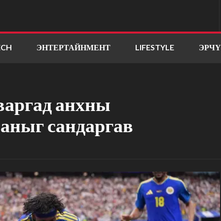
ECH
ЭНТЕРТАЙНМЕНТ
LIFESTYLE
ЭРЧ
варгад анхны
маныг сандаргав