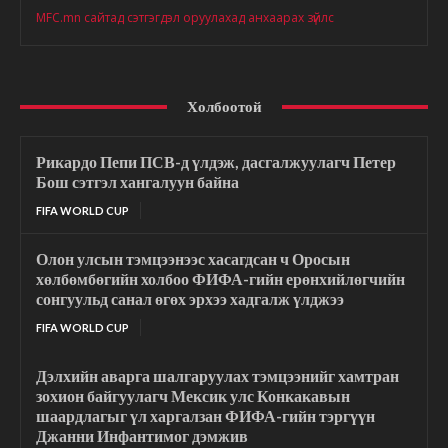
MFC.mn сайтад сэтгэгдэл оруулахад анхаарах зүйлс
Холбоотой
Рикардо Пепи ПСВ-д үлдэж, дасгалжуулагч Петер
Бош сэтгэл хангалуун байна
FIFA WORLD CUP
Олон улсын тэмцээнээс хасагдсан ч Оросын
хөлбөмбөгийн холбоо ФИФА-гийн ерөнхийлөгчийн
сонгуульд санал өгөх эрхээ хадгалж үлджээ
FIFA WORLD CUP
Дэлхийн аварга шалгаруулах тэмцээнийг хамтран
зохион байгуулагч Мексик улс Конкакавын
шаардлагыг үл харгалзан ФИФА-гийн тэргүүн
Джанни Инфантимог дэмжив