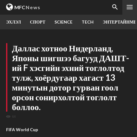
MFC
News
ЭХЛЭЛ
СПОРТ
SCIENCE
TECH
ЭНТЕРТАЙНМЕ
Даллас хотноо Нидерланд,
Японы шигшээ багууд ДАШТ-
ий F хэсгийн эхний тоглолтод
тулж, хоёрдугаар хагаст 13
минутын дотор гурван гоол
орсон сонирхолтой тоглолт
боллоо.
64
FIFA World Cup