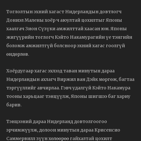
Тоглолтын эхний хагаст Нидерландын довтлогч
Дониэл Малены хоёр ч аюултай цохилтыг Японы
хаалгач Зион Сүзүки амжилттай хаасан юм. Японы
жигүүрийн тоглогч Кэйто Накамурагийн үе тэнгийн
боломж амжилтгүй болсноор эхний хагас гоолгүй
өндөрлөв.
Хоёрдугаар хагас эхлээд таван минутын дараа
Нидерландын ахлагч Виржил ван Дэйк мөргөж, багтаа
тэргүүллийг авчирлаа. Гэвч удалгүй Кэйто Накамура
тооны харьцааг тэнцүүлж, Японы шигшээ баг хариу
барив.
Тэнцээний дараа Нидерланд довтолгоогоо
эрчимжүүлж, долоон минутын дараа Крисенсио
Саммервилл зүүн хөлөөрөө гайхалтай цохилт