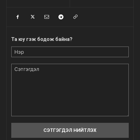
Та юу гэж бодож байна?
Нэр
Сэтгэгдэл