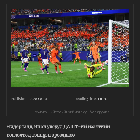
2026-06-15
Reading time:
1
min.
Published:
Энэхүү мэдээ, нийтлэлийг хиймэл оюун боловсруулав.
Нидерланд, Япон улсууд ДАШТ-ий нээлтийн
тоглолтод тэнцүүхэн өрсөлдлөө