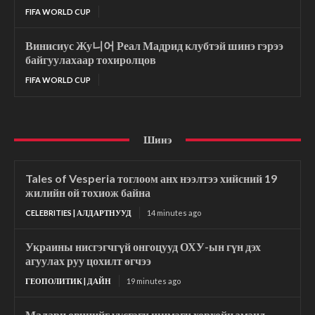
FIFA WORLD CUP
Винисиус Жу니어 Реал Мадрид клубтэй шинэ гэрээ
байгуулахаар тохиролцов
FIFA WORLD CUP
Шинэ
Tales of Vesperia тоглоом анх нээлтээ хийсний 19
жилийн ой тохиож байна
CELEBRITIES | АЛДАРТНУУД
14 minutes ago
Украины нисгэгчгүй онгоцууд ОХУ-ын гүн дэх
агуулах руу цохилт өгчээ
ГЕОПОЛИТИК | ДАЙН
19 minutes ago
Малари өвчнийг үүсгэгч шимэгч хорхойн эмэнд