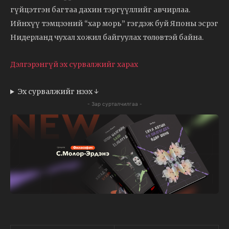
гүйцэтгэн багтаа дахин тэргүүллийг авчирлаа.
Ийнхүү тэмцээний “хар морь” гэгдэж буй Японы эсрэг
Нидерланд чухал хожил байгуулах төлөвтэй байна.
Дэлгэрэнгүй эх сурвалжийг харах
Эх сурвалжийг нээх ↓
- Зар сурталчилгаа -