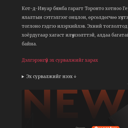
Кот-д-Ивуар бямба гарагт Торонто хотноо Ге
ялалтын сэтгэлгээг онцлон, өрсөлдөгчөө хүчт
тоглоно гэдгээ илэрхийлэв. Эхний тоглолтод с
хоёрдугаар хагаст илүү нээлттэй, алдаа багатай
байна.
Дэлгэрэнгүй эх сурвалжийг харах
Эх сурвалжийг нээх ↓