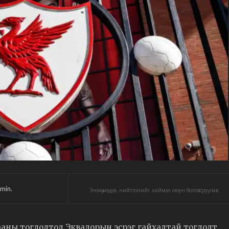
min.
Энэхүү мэдээ, нийтлэлийг хиймэл оюун боловсруулав.
аны тоглолтод Эквадорын эсрэг гайхалтай тоглолт