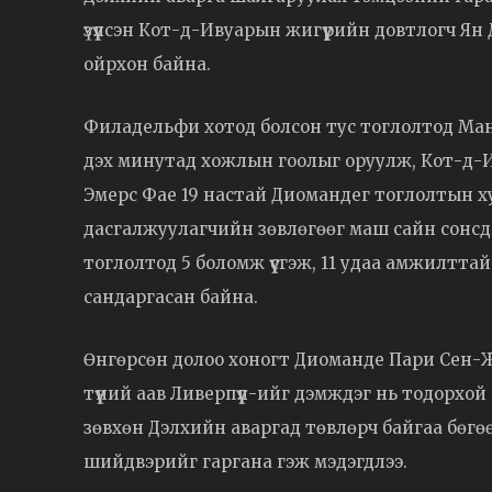
үзүүлсэн Кот-д-Ивуарын жигүүрийн довтлогч Я
ойрхон байна.
Филадельфи хотод болсон тус тоглолтод Ма
дэх минутад хожлын гоолыг оруулж, Кот-д-И
Эмерс Фае 19 настай Диомандег тоглолтын ху
дасгалжуулагчийн зөвлөгөөг маш сайн сонсдо
тоглолтод 5 боломж үүсгэж, 11 удаа амжилтта
сандаргасан байна.
Өнгөрсөн долоо хоногт Диоманде Пари Сен-
түүний аав Ливерпүүл-ийг дэмждэг нь тодорхо
зөвхөн Дэлхийн аваргад төвлөрч байгаа бөг
шийдвэрийг гаргана гэж мэдэгдлээ.