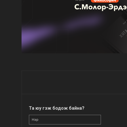
Та юу гэж бодож байна?
Нэр