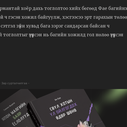
рмантай хоёр дахь тоглолтоо хийх бөгөөд Фае багийн
эй ч гэсэн хожил байгуулж, хэсгээсээ эрт гарахын төлө
этгэл зүйн хувьд бага зэрэг сандарсан байсан ч
 тоглолтыг үзүүлсэн нь багийн хожилд гол нөлөө үзүүлсэн
- Зар сурталчилгаа -