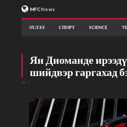
MFC
News
ЭХЛЭЛ
СПОРТ
SCIENCE
T
Ян Диоманде ирээдү
шийдвэр гаргахад б
51