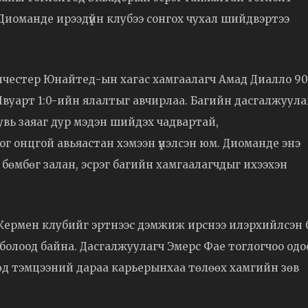
н Диоманде ирээдүйн клубээ сонгох чухал шийдвэртээ
нчестер Юнайтед-ын хагас хамгаалагч Амад Диалло 90
вуарт 1:0-ийн ялалтыг авчирлаа. Багийн дасгалжуула
вь заяаг дур мэдэн шийдэх чадвартай,
г онцгой авьяастан хэмээн үнэлсэн юм. Диоманде энэ
й бөмбөг залан, эсрэг багийн хамгаалагчдыг ихээхэн
Жермен клубийг эртнээс дэмжиж ирснээ илэрхийлсэн 
й болоод байна. Дасгалжуулагч Эмерс Фае тоглогчоо одо
өөд тэмцээний дараа карьерынхаа төлөөх хамгийн зөв