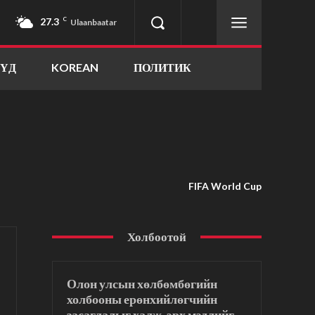
27.3
C
Ulaanbaatar
ҮҮД
KOREAN
ПОЛИТИК
FIFA World Cup
Холбоотой
Олон улсын хөлбөмбөгийн
холбооны ерөнхийлөгчийн
засаглалыг халж, эрх мэдлийг