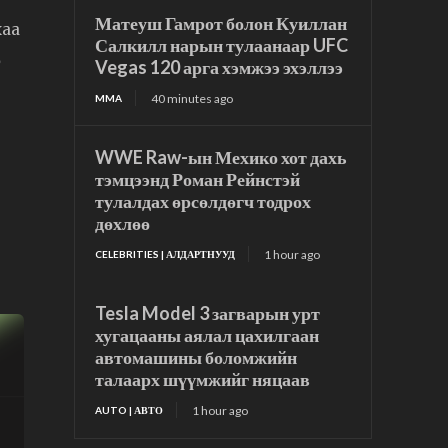
Матеуш Гамрот болон Куиллан
хаа
Салкилл нарын тулаанаар UFC
ө
Vegas 120 арга хэмжээ эхэллээ
40 minutes ago
MMA
WWE Raw-ын Мехико хот дахь
тэмцээнд Роман Рейнстэй
тулалдах өрсөлдөгч тодрох
дөхлөө
1 hour ago
CELEBRITIES | АЛДАРТНУУД
Tesla Model 3 загварын урт
хугацааны аялал цахилгаан
автомашины боломжийн
талаарх шүүмжийг няцаав
1 hour ago
AUTO | АВТО