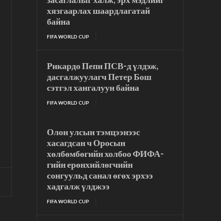
хязгаарлах шаардлагатай
байна
FIFA WORLD CUP
Рикардо Пепи ПСВ-д үлдэж,
дасгалжуулагч Петер Бош
сэтгэл хангалуун байна
FIFA WORLD CUP
Олон улсын тэмцээнээс
хасагдсан ч Оросын
хөлбөмбөгийн холбоо ФИФА-
гийн ерөнхийлөгчийн
сонгуульд санал өгөх эрхээ
хадгалж үлджээ
FIFA WORLD CUP