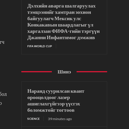
Дэлхийн аварга шалгаруулах
тэмцээнийг хамтран зохион
байгуулагч Мексик улс
Конкакавын шаардлагыг үл
харгалзан ФИФА-гийн тэргүүн
Джанни Инфантимог дэмжив
гч
FIFA WORLD CUP
Шинэ
Наранд суурилсан квант
бол
орооцолдоог лазер
ашиглахгүйгээр үүсгэх
о
боломжтойг тогтоов
39 minutes ago
SCIENCE