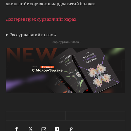
хэмнэлийг өөрчлөх шаардлагатай болжээ.
Дэлгэрэнгүй эх сурвалжийг харах
Эх сурвалжийг нээх ↓
- Зар сурталчилгаа -