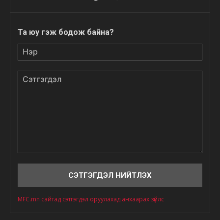
Та юу гэж бодож байна?
Нэр
Сэтгэгдэл
MFC.mn сайтад сэтгэгдэл оруулахад анхаарах зүйлс