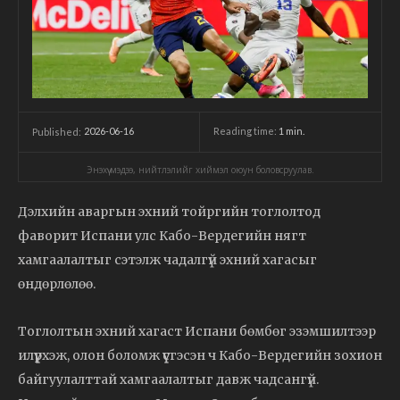
2026-06-16
Reading time:
1
min.
Published:
Энэхүү мэдээ, нийтлэлийг хиймэл оюун боловсруулав.
Дэлхийн аваргын эхний тойргийн тоглолтод
фаворит Испани улс Кабо-Вердегийн нягт
хамгаалалтыг сэтэлж чадалгүй эхний хагасыг
өндөрлөлөө.
Тоглолтын эхний хагаст Испани бөмбөг эзэмшилтээр
илүүрхэж, олон боломж үүсгэсэн ч Кабо-Вердегийн зохион
байгуулалттай хамгаалалтыг давж чадсангүй.