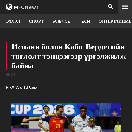
MFC
News
ЭХЛЭЛ
СПОРТ
SCIENCE
TECH
ЭНТЕРТАЙНМЕ
Испани болон Кабо-Вердегийн
тоглолт тэнцээгээр үргэлжилж
байна
24
FIFA World Cup