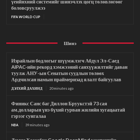
үеийнхний системийг шинэчлэх цогц төлөвлөгөөг
боловсруулжээ
FIFA WORLD CUP
Шинэ
Израйлын бодлогыг шүүмжлэгч Абдул Эл-Саед
AIPAC-ийн рекорд хэмжээний санхүүжилтийг даван
туулж АНУ-ын Сенатын суудлын төлөөх
Ардчилсан намын праймеризад ялалт байгуулав
ДЭЛХИЙ ДАХИНД
20 minutes ago
Финикс Санс баг Диллон Бруукстэй 73 сая
ам.долларын үнэ бүхий гурван жилийн хугацаатай
гэрээг сунгалаа
NBA
39 minutes ago
Демис Хассабис Google DeepMind компанийн