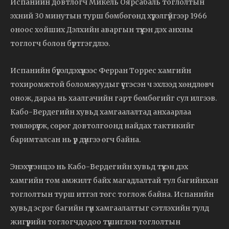
Испанийн довтлогч Микель Оярсабаль тоглолтын
эхний 30 минутын турш бөмбөгөнд хүрэлгүйгээр 1966
оноос хойших Дэлхийн аваргын түүхэн дэх анхны
тоглогч болон бүртгэгдлээ.
Испанийн бүрэлдэхүүнээс Ферран Торрес хамгийн
тохиромжтой боломжуудыг үүсгэсэн ч эхлээд хөндлөвч
онож, дараа нь хаалгачийн гарт бөмбөгийг сул илгээв.
Кабо-Вердегийн хувьд хамгаалалтад анхаарлаа
төвлөрүүлж, сөрөг довтолгоонд найдах тактикийг
баримталсан нь үр дүнгээ өгч байна.
Энэхүү тэнцээ нь Кабо-Вердегийн хувьд түүхэн дэх
хамгийн том амжилт байх магадлалтай тул багийнхан
тоглолтын турш итгэл төгс тоглож байна. Испанийн
хувьд эсрэг багийн гүн хамгаалалтыг сэтлэхийн тулд
жигүүрийн тоглогчдодоо түшиглэн тоглолтын