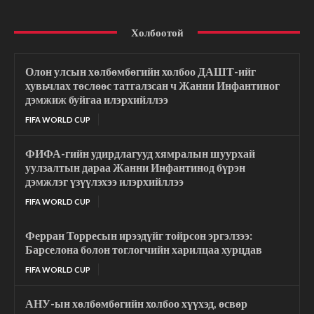
Холбоотой
Олон улсын хөлбөмбөгийн холбоо ДАШТ-ийг
хувьчлах төслөөс татгалзсан ч Жанни Инфантиног
дэмжиж буйгаа илэрхийллээ
FIFA WORLD CUP
ФИФА-гийн удирдлагууд хямралын шуурхай
уулзалтын дараа Жанни Инфантинод бүрэн
дэмжлэг үзүүлэхээ илэрхийллээ
FIFA WORLD CUP
Ферран Торресын ирээдүйг тойрсон эргэлзээ:
Барселона болон тоглогчийн харилцаа хурцдав
FIFA WORLD CUP
АНУ-ын хөлбөмбөгийн холбоо хүүхэд, өсвөр