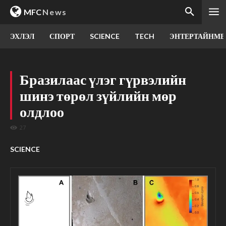
MFC
News
ЭХЛЭЛ
СПОРТ
SCIENCE
TECH
ЭНТЕРТАЙНМЕ
Бразилаас үлэг гүрвэлийн
шинэ төрөл зүйлийн мөр
олдлоо
27
SCIENCE