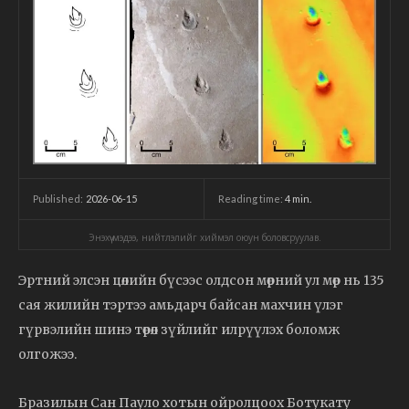
2026-06-15
Reading time:
4
min.
Published:
Энэхүү мэдээ, нийтлэлийг хиймэл оюун боловсруулав.
Эртний элсэн цөлийн бүсээс олдсон мөрний ул мөр нь 135
сая жилийн тэртээ амьдарч байсан махчин үлэг
гүрвэлийн шинэ төрөл зүйлийг илрүүлэх боломж
олгожээ.
Бразилын Сан Пауло хотын ойролцоох Ботукату