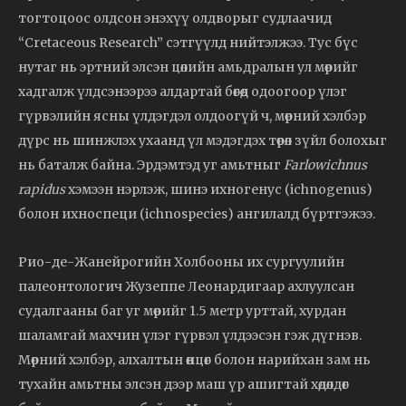
тогтоцоос олдсон энэхүү олдворыг судлаачид
“Cretaceous Research” сэтгүүлд нийтэлжээ. Тус бүс
нутаг нь эртний элсэн цөлийн амьдралын ул мөрийг
хадгалж үлдсэнээрээ алдартай бөгөөд одоогоор үлэг
гүрвэлийн ясны үлдэгдэл олдоогүй ч, мөрний хэлбэр
дүрс нь шинжлэх ухаанд үл мэдэгдэх төрөл зүйл болохыг
нь баталж байна. Эрдэмтэд уг амьтныг
Farlowichnus
rapidus
хэмээн нэрлэж, шинэ ихногенус (ichnogenus)
болон ихноспеци (ichnospecies) ангилалд бүртгэжээ.
Рио-де-Жанейрогийн Холбооны их сургуулийн
палеонтологич Жузеппе Леонардигаар ахлуулсан
судалгааны баг уг мөрийг 1.5 метр урттай, хурдан
шаламгай махчин үлэг гүрвэл үлдээсэн гэж дүгнэв.
Мөрний хэлбэр, алхалтын өнцөг болон нарийхан зам нь
тухайн амьтны элсэн дээр маш үр ашигтай хөдөлдөг