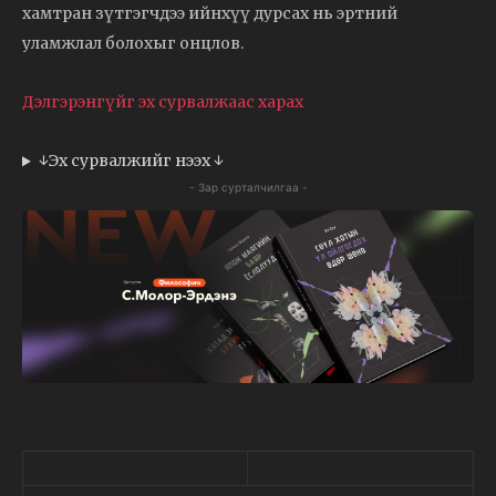
хамтран зүтгэгчдээ ийнхүү дурсах нь эртний
уламжлал болохыг онцлов.
Дэлгэрэнгүйг эх сурвалжаас харах
↓Эх сурвалжийг нээх ↓
- Зар сурталчилгаа -