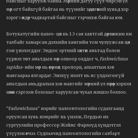
байсныг харуулж байна. Мөрний дагуу сүүл чирсэн ул
мөр огт байхгүй байгаа нь түүнийг хөдөлгөөний хувьд хэр
зэрэгว өндөр чадвартай байсныг гэрчилж байгаа юм.
Ботукатугийн палео-цөл нь 1.3 сая хавтгай дөрвөлжин км
талбайг хамарсан дэлхийн хамгийн том чулуужсан цөл
гэж үнэлэгддэг. Эндээс эртний хөхтөн амьтад болон
гүрвэл төст амьтдын мөр олноор олддог ч,
Farlowichnus
rapidus
-ийн мөр нь өвөрмөц пропорц, алхалтын хэв
маягаараа ялгардаг. Энэхүү нээлт нь яс үлдээгээгүй
амьтдын амьдралын хэв маягийг мөрний ул мөрөөр хэрхэн
нөхөн сэргээж болохыг харуулсан чухал жишээ боллоо.
“Farlowichnus” нэрийг палеонтологийн судалгаанд
оруулсан хувь нэмрийг нь үнэлж, Пердью их
сургуулийн профессор Жэймс Фарлоуд хүндэтгэл
үзүүлэн өгчээ. Судлаачид палеонтологийн салбарт