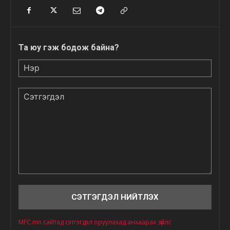
Та юу гэж бодож байна?
Нэр
Сэтгэгдэл
MFC.mn сайтад сэтгэгдэл оруулахад анхаарах зүйлс