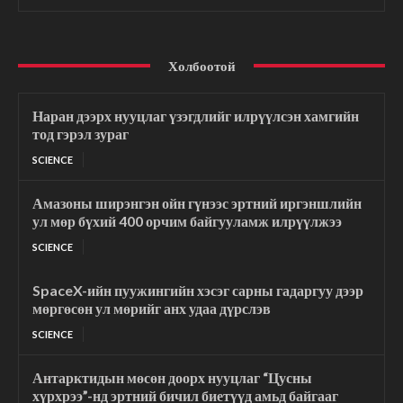
Холбоотой
Наран дээрх нууцлаг үзэгдлийг илрүүлсэн хамгийн
тод гэрэл зураг
SCIENCE
Амазоны ширэнгэн ойн гүнээс эртний иргэншлийн
ул мөр бүхий 400 орчим байгууламж илрүүлжээ
SCIENCE
SpaceX-ийн пуужингийн хэсэг сарны гадаргуу дээр
мөргөсөн ул мөрийг анх удаа дүрслэв
SCIENCE
Антарктидын мөсөн доорх нууцлаг “Цусны
хүрхрээ”-нд эртний бичил биетүүд амьд байгааг