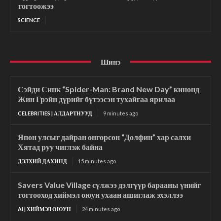
тогтоожээ
SCIENCE
Шинэ
Сэйди Синк “Spider-Man: Brand New Day” кинонд
Жин Грэйн дүрийг бүтээсэн тухайгаа ярилаа
CELEBRITIES | АЛДАРТНУУД
9 minutes ago
Япон улсыг дайран өнгөрсөн “Долфин” хар салхи
Хятад руу чиглэж байна
ДЭЛХИЙ ДАХИНД
15 minutes ago
Savers Value Village сүлжээ дэлгүүр барааны үнийг
тогтооход хиймэл оюун ухаан ашиглаж эхэллээ
AI | ХИЙМЭЛ ОЮУН
24 minutes ago