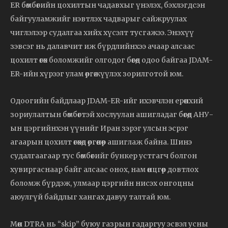
ER бөмбөгийн цохилтын чадавхыг үнэлэх, бэхлэгдсэн
байгууламжийг нэвтлэх чадварыг сайжруулах
чиглэлээр судалгаа хийх хүсэлт тусгажээ. Энэхүү
зэвсэг нь далавчит иж бүрдлийнхээ ачаар алсаас
цохилт өгөх боломжийг олгодог бөгөөд одоо байгаа JDAM-
ER-ийн хүрээг улам өргөжүүлэх зорилготой юм.
Одоогийн байдлаар JDAM-ER-ийг ихэвчлэн ерөнхий
зориулалтын бөмбөгтэй хослуулан ашигладаг бөгөөд АНУ-
ын цэргийнхэн үүнийг Иран зэрэг улсын эсрэг
агаарын цохилт өгөхөд өргөнөөр ашиглаж байна. Шинэ
судалгаагаар тус бөмбөгийг бункер устгагч болгон
хувиргаснаар байг алсаас онох, нам өнцгөөр довтлох
боломж бүрдэж, улмаар цэргийн нисэх онгоцны
аюулгүй байдлыг хангах давуу талтай юм.
Мөн DTRA нь “skip” буюу газрын гадаргуу эсвэл усны