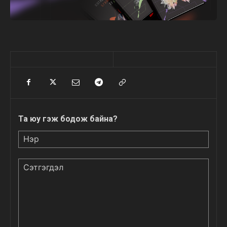
Та юу гэж бодож байна?
Нэр