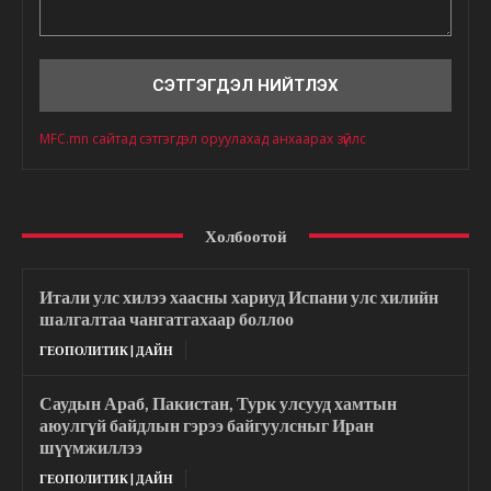
Сэтгэгдэл
MFC.mn сайтад сэтгэгдэл оруулахад анхаарах зүйлс
Холбоотой
Итали улс хилээ хаасны хариуд Испани улс хилийн
шалгалтаа чангатгахаар боллоо
ГЕОПОЛИТИК | ДАЙН
Саудын Араб, Пакистан, Турк улсууд хамтын
аюулгүй байдлын гэрээ байгуулсныг Иран
шүүмжиллээ
ГЕОПОЛИТИК | ДАЙН