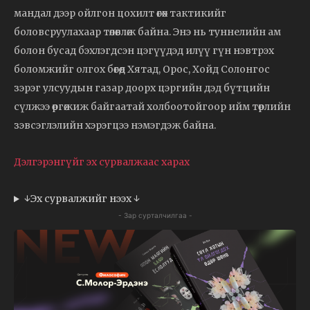
мандал дээр ойлгон цохилт өгөх тактикийг
боловсруулахаар төлөвлөж байна. Энэ нь туннелийн ам
болон бусад бэхлэгдсэн цэгүүдэд илүү гүн нэвтрэх
боломжийг олгох бөгөөд Хятад, Орос, Хойд Солонгос
зэрэг улсуудын газар доорх цэргийн дэд бүтцийн
сүлжээ өргөжиж байгаатай холбоотойгоор ийм төрлийн
зэвсэглэлийн хэрэгцээ нэмэгдэж байна.
Дэлгэрэнгүйг эх сурвалжаас харах
↓Эх сурвалжийг нээх ↓
- Зар сурталчилгаа -