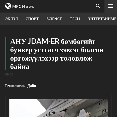
MFC
News
ЭХЛЭЛ
СПОРТ
SCIENCE
TECH
ЭНТЕРТАЙНМЕ
АНУ JDAM-ER бөмбөгийг
бункер устгагч зэвсэг болгон
өргөжүүлэхээр төлөвлөж
байна
35
Геополитик | Дайн