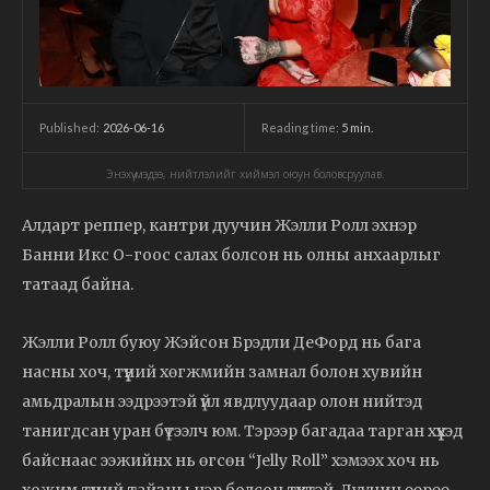
2026-06-16
Reading time:
5
min.
Published:
Энэхүү мэдээ, нийтлэлийг хиймэл оюун боловсруулав.
Алдарт реппер, кантри дуучин Жэлли Ролл эхнэр
Банни Икс О-гоос салах болсон нь олны анхаарлыг
татаад байна.
Жэлли Ролл буюу Жэйсон Брэдли ДеФорд нь бага
насны хоч, түүний хөгжмийн замнал болон хувийн
амьдралын ээдрээтэй үйл явдлуудаар олон нийтэд
танигдсан уран бүтээлч юм. Тэрээр багадаа тарган хүүхэд
байснаас ээжийнх нь өгсөн “Jelly Roll” хэмээх хоч нь