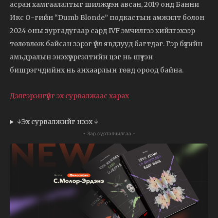
асран хамгаалалтыг шилжүүлэн авсан, 2019 онд Банни
Икс О-гийн “Dumb Blonde” подкастын амжилт болон
2024 оны зургадугаар сард IVF эмчилгээ хийлгэхээр
төлөвлөж байсан зэрэг үйл явдлууд багтдаг. Гэр бүлийн
амьдралын энэхүү эргэлтийн цэг нь шүтэн
бишрэгчдийнх нь анхаарлын төвд ороод байна.
Дэлгэрэнгүйг эх сурвалжаас харах
↓Эх сурвалжийг нээх ↓
- Зар сурталчилгаа -