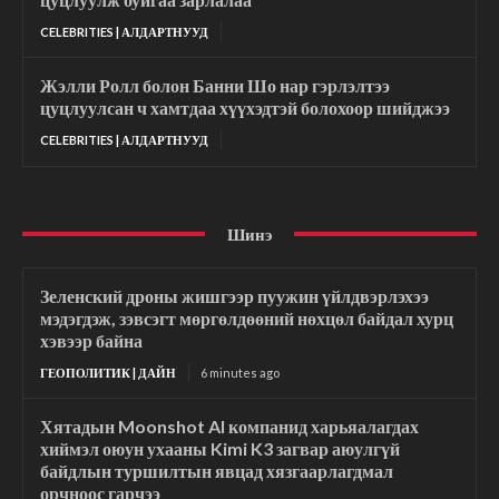
CELEBRITIES | АЛДАРТНУУД
Жэлли Ролл болон Банни Шо нар гэрлэлтээ
цуцлуулсан ч хамтдаа хүүхэдтэй болохоор шийджээ
CELEBRITIES | АЛДАРТНУУД
Шинэ
Зеленский дроны жишгээр пуужин үйлдвэрлэхээ
мэдэгдэж, зэвсэгт мөргөлдөөний нөхцөл байдал хурц
хэвээр байна
ГЕОПОЛИТИК | ДАЙН
6 minutes ago
Хятадын Moonshot AI компанид харьяалагдах
хиймэл оюун ухааны Kimi K3 загвар аюулгүй
байдлын туршилтын явцад хязгаарлагдмал
орчноос гарчээ