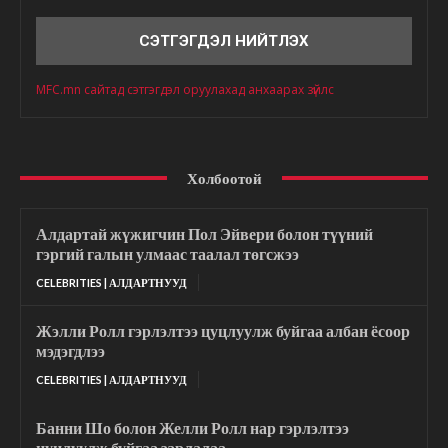
Сэтгэгдэл
MFC.mn сайтад сэтгэгдэл оруулахад анхаарах зүйлс
Холбоотой
Алдартай жүжигчин Пол Эйвери болон түүний
гэргий галын улмаас таалал төгсжээ
CELEBRITIES | АЛДАРТНУУД
Жэлли Ролл гэрлэлтээ цуцлуулж буйгаа албан ёсоор
мэдэгдлээ
CELEBRITIES | АЛДАРТНУУД
Банни Шо болон Желли Ролл нар гэрлэлтээ
цуцлуулж буйгаа зарлалаа