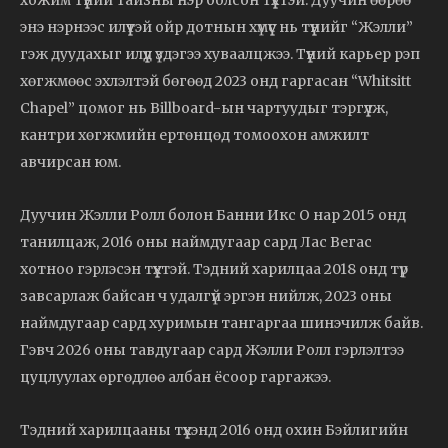
хожим түүний тайзны нэр болсон түүхтэй. Дуучин өөрөө
энэ нэрнээс илүүтэй ойр дотнын хүмүүс нь түүнийг “Жэлли”
гэж дуудахыг илүүд үздэгээ хуваалцжээ. Түүний карьер рэп
хөгжмөөс эхлэлтэй бөгөөд 2023 онд гаргасан “Whitsitt
Chapel” цомог нь Billboard-ын чартуудыг тэргүүлж,
кантри хөгжмийн ертөнцөд томоохон амжилт
авчирсан юм.
Дуучин Жэлли Ролл болон Банни Икс О нар 2015 онд
танилцаж, 2016 оны наймдугаар сард Лас Вегас
хотноо гэрлэсэн түүхтэй. Тэдний харилцаа 2018 онд түр
завсарлаж байсан ч удалгүй эргэн нийлж, 2023 оны
наймдугаар сард хуримын тангаргаа шинэчилж байв.
Гэвч 2026 оны тавдугаар сард Жэлли Ролл гэрлэлтээ
цуцлуулах өргөдлөө албан ёсоор гаргажээ.
Тэдний харилцааны түүхэнд 2016 онд охин Бэйлигийн