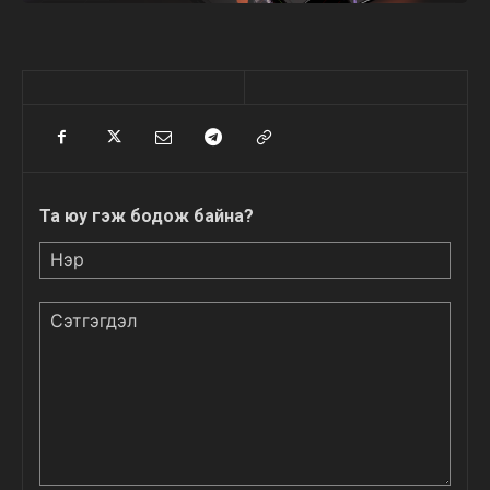
Та юу гэж бодож байна?
Нэр