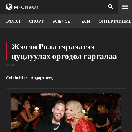
MFC
News
ЭХЛЭЛ
СПОРТ
SCIENCE
TECH
ЭНТЕРТАЙНМЕ
Жэлли Ролл гэрлэлтээ
цуцлуулах өргөдөл гаргалаа
49
Celebrities | Алдартнууд