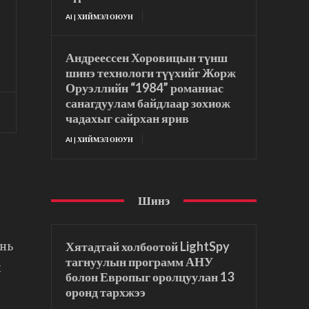
AI | ХИЙМЭЛ ОЮУН
Андреессен Хоровицын түнш
шинэ технологи түүхийг Жорж
Оруэллийн “1984” романиас
санагдуулам байдлаар зохиож
чадахыг сайрхан ярив
AI | ХИЙМЭЛ ОЮУН
Шинэ
Хятадтай холбоотой LightSpy
 нь
тагнуулын программ АНУ
й
болон Европыг оролцуулан 13
оронд тархжээ