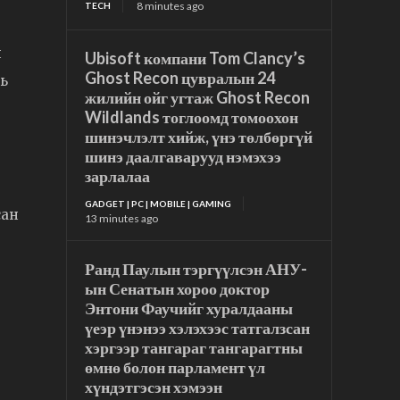
8 minutes ago
TECH
н
Ubisoft компани Tom Clancy’s
Ghost Recon цувралын 24
нь
жилийн ойг угтаж Ghost Recon
Wildlands тоглоомд томоохон
шинэчлэлт хийж, үнэ төлбөргүй
шинэ даалгаварууд нэмэхээ
зарлалаа
GADGET | PC | MOBILE | GAMING
сан
13 minutes ago
Ранд Паулын тэргүүлсэн АНУ-
ын Сенатын хороо доктор
Энтони Фаучийг хуралдааны
үеэр үнэнээ хэлэхээс татгалзсан
хэргээр тангараг тангарагтны
өмнө болон парламент үл
хүндэтгэсэн хэмээн