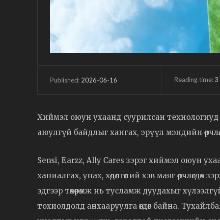
Reading time:
3
2026-06-16
Published:
Хиймэл оюун ухаанд суурилсан технологиуд 
аюулгүй байдлыг хангах, эрүүл мэндийн өөрч
Sensi, Earzz, Ally Cares зэрэг хиймэл оюун ух
ханиалгах, унах, хөдөлгөөний хэв маяг өөрчлөгдө
эдгээр төхөөрөмж нь тусламж дуудахыг хүлээлгү
тохиолдолд анхааруулга өгдөг байна. Тухайлбал