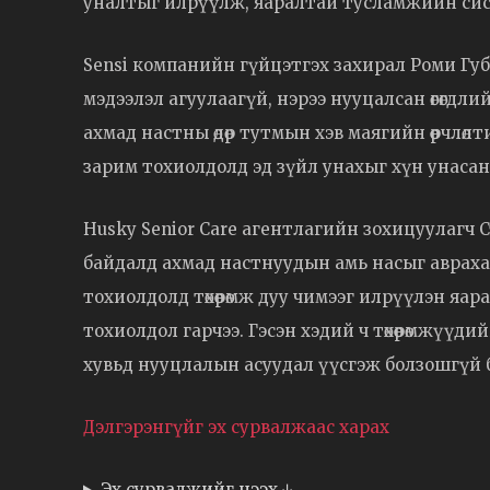
уналтыг илрүүлж, яаралтай тусламжийн сис
Sensi компанийн гүйцэтгэх захирал Роми Губ
мэдээлэл агуулаагүй, нэрээ нууцалсан өгөгдл
ахмад настны өдөр тутмын хэв маягийн өөрчлө
зарим тохиолдолд эд зүйл унахыг хүн унасан
Husky Senior Care агентлагийн зохицуулагч Ст
байдалд ахмад настнуудын амь насыг аврахад
тохиолдолд төхөөрөмж дуу чимээг илрүүлэн я
тохиолдол гарчээ. Гэсэн хэдий ч төхөөрөмжүүд
хувьд нууцлалын асуудал үүсгэж болзошгүй 
Дэлгэрэнгүйг эх сурвалжаас харах
Эх сурвалжийг нээх ↓