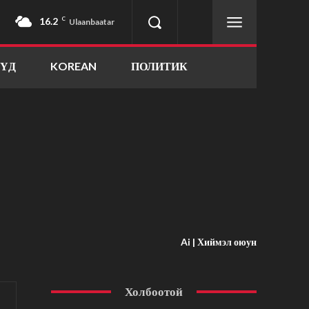
16.2
C
Ulaanbaatar
ҮҮД
KOREAN
ПОЛИТИК
Ai | Хиймэл оюун
Холбоотой