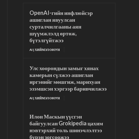
OpenAI-гийн инфлюйсэр
ашиглан явуулсан
сурталчилгааны аян
шүүмжлэлд өртөж,
бүтэлгүйтжээ
AI | ХИЙМЭЛ ОЮУН
Улс хоорондын замыг хянах
камерын сүлжээ ашиглан
иргэнийг мөшгиж, марихуан
эзэмшсэн хэргээр баривчилжээ
AI | ХИЙМЭЛ ОЮУН
Илон Маскын үүсгэн
байгуулсан Grokipedia цахим
нэвтэрхий толь шинэчлэлтээ
бүрэн зогсоожээ