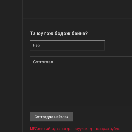
Та юу гэж бодож байна?
Нэр
Сэтгэгдэл
MFC.mn сайтад сэтгэгдэл оруулахад анхаарах зүйлс