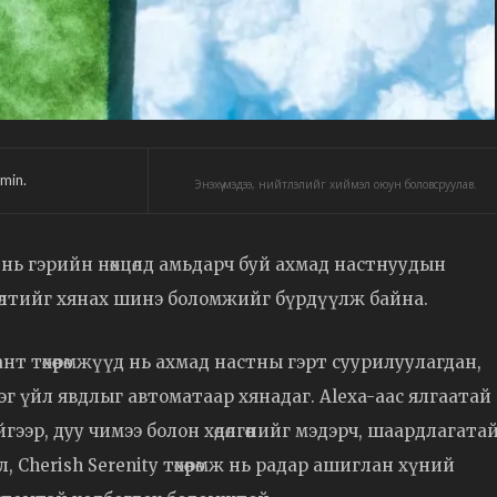
min.
Энэхүү мэдээ, нийтлэлийг хиймэл оюун боловсруулав.
нь гэрийн нөхцөлд амьдарч буй ахмад настнуудын
лөлтийг хянах шинэ боломжийг бүрдүүлж байна.
аант төхөөрөмжүүд нь ахмад настны гэрт суурилуулагдан,
х зэрэг үйл явдлыг автоматаар хянадаг. Alexa-аас ялгаатай
йгээр, дуу чимээ болон хөдөлгөөнийг мэдэрч, шаардлагата
, Cherish Serenity төхөөрөмж нь радар ашиглан хүний