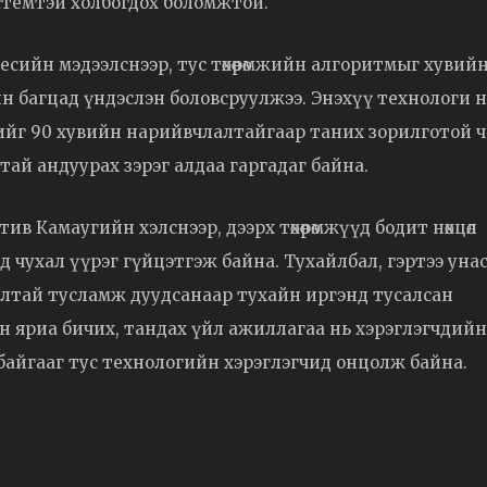
темтэй холбогдох боломжтой.
есийн мэдээлснээр, тус төхөөрөмжийн алгоритмыг хувий
ийн багцад үндэслэн боловсруулжээ. Энэхүү технологи 
лтийг 90 хувийн нарийвчлалтайгаар таних зорилготой ч
тай андуурах зэрэг алдаа гаргадаг байна.
ив Камаугийн хэлснээр, дээрх төхөөрөмжүүд бодит нөхцөл
 чухал үүрэг гүйцэтгэж байна. Тухайлбал, гэртээ уна
аралтай тусламж дуудсанаар тухайн иргэнд тусалсан
ийн яриа бичих, тандах үйл ажиллагаа нь хэрэглэгчдийн
байгааг тус технологийн хэрэглэгчид онцолж байна.