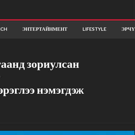
ECH
ЭНТЕРТАЙНМЕНТ
LIFESTYLE
ЭРЧ
аанд зориулсан
т
рэглээ нэмэгдэж