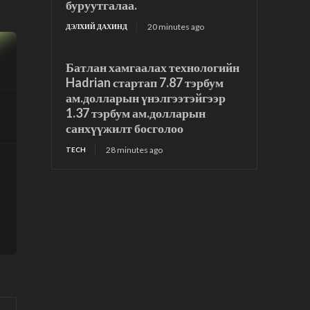
буруутгалаа.
20 minutes ago
ДЭЛХИЙ ДАХИНД
Батлан хамгаалах технологийн
Hadrian стартап 7.87 тэрбум
ам.долларын үнэлгээтэйгээр
1.37 тэрбум ам.долларын
санхүүжилт босголоо
28 minutes ago
TECH