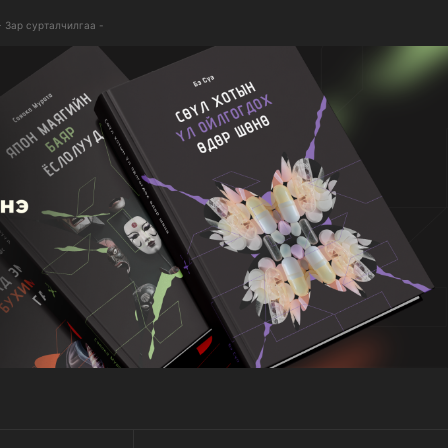
- Зар сурталчилгаа -