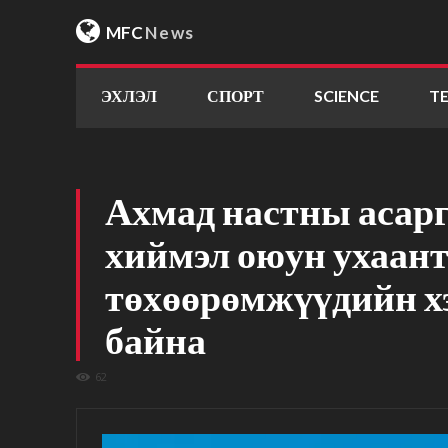
MFC
News
ЭХЛЭЛ
СПОРТ
SCIENCE
T
Ахмад настны асарг
хиймэл оюун ухаан
төхөөрөмжүүдийн хэ
байна
62