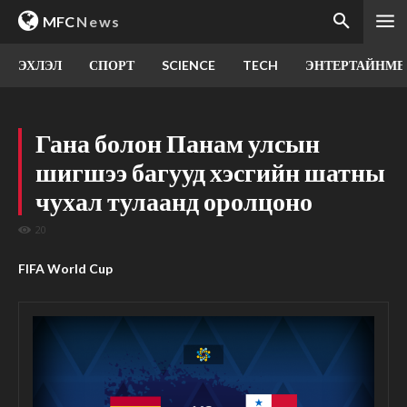
MFC
News
ЭХЛЭЛ
СПОРТ
SCIENCE
TECH
ЭНТЕРТАЙНМЕ
Гана болон Панам улсын
шигшээ багууд хэсгийн шатны
чухал тулаанд оролцоно
20
FIFA World Cup