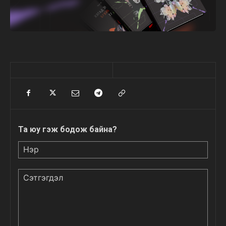
Та юу гэж бодож байна?
Нэр