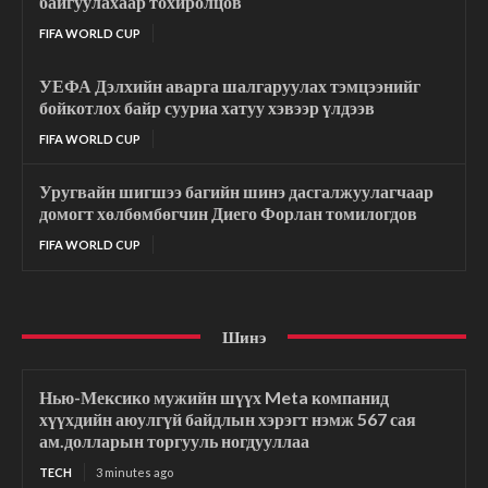
байгуулахаар тохиролцов
FIFA WORLD CUP
УЕФА Дэлхийн аварга шалгаруулах тэмцээнийг
бойкотлох байр сууриа хатуу хэвээр үлдээв
FIFA WORLD CUP
Уругвайн шигшээ багийн шинэ дасгалжуулагчаар
домогт хөлбөмбөгчин Диего Форлан томилогдов
FIFA WORLD CUP
Шинэ
Нью-Мексико мужийн шүүх Meta компанид
хүүхдийн аюулгүй байдлын хэрэгт нэмж 567 сая
ам.долларын торгууль ногдууллаа
TECH
3 minutes ago