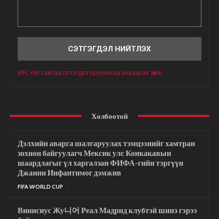
Сэтгэгдэл
MFC.mn сайтад сэтгэгдэл оруулахад анхаарах зүйлс
Холбоотой
Дэлхийн аварга шалгаруулах тэмцээнийг хамтран
зохион байгуулагч Мексик улс Конкакавын
шаардлагыг үл харгалзан ФИФА-гийн тэргүүн
Джанни Инфантимог дэмжив
FIFA WORLD CUP
Винисиус Жу니어 Реал Мадрид клубтэй шинэ гэрээ