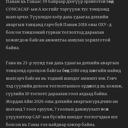
Панам нь Ганаас 39 байраар дээгүүр эрэмбэтэй бөгөөд
CONCACAF-ын A хэсгийг тэргүүлж тус тэмцээнд
шалгарчээ. Түүхэндээ хоёр дахь удаагаа дэлхийн
аваргын тавцанд гарч буй Панам 2018 оны ОХУ-д
болсон тэмцээний гурван тоглолтод дараалан
хожигдож байсан амжилтаа ахиулах зорилготой
байна.
Гана нь 21-р зуунд тав дахь удаагаа дэлхийн аваргын
тэмцээнд оролцож байгаа бөгөөд 2010 онд шөвгийн наймд
шалгарч байсан нь тэдний шилдэг амжилт юм. Гэвч
тэд сүүлийн долоон тоглолтынхоо ердөө нэгд нь хожиж,
сүүлийн 10 тоглолт дараалан гоол алдаад байна.
Жордан Айю 2026 оны дэлхийн аваргын урьдчилсан
шатанд 7 гоол оруулж, 7 гоолын дамжуулалт өгсөн
үзүүлэлтээр CAF-ын бүсийн шилдэг тоглогчдын нэг
болсон нь Ганы гол найдвар хэвээр байна.