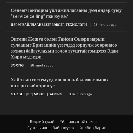
Сөнөөгч онгоцны үйл ажиллагааны дээд өндөр буюу
“service ceiling” гэж юу вэ?
ЦЭРЭГ БАЙЛДААНЫ ЗЭР ЗЭВСЭГ, ТЕХНОЛОГИ
26 minutes ago
Энтони Жошуа болон Тайсон Фьюри нарын
тулааныг Британийн үзэгчдэд зориулж эх орондоо
зохион байгуулахын төлөө тууштай тэмцэхээ Эдди
Хирн мэдэгдэв.
BOXING
28 minutes ago
Хайлтын системүүд монополь болохоос өмнөх
интернэтийн эрин үе
GADGET | PC | MOBILE | GAMING
38 minutes ago
Бидний тухай
Үйлчилгээний нөхцөл
Сурталчилгаа байршуулах
Холбоо барих