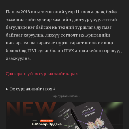
Панам 2018 оны тэмцээний үеэр 11 гоол алдаж, бөмбөг
эзэмшилтийн хувиар хамгийн доогуур үзүүлэлттэй
багуудын нэг байсан нь тэдний туршлага дутмаг
байгааг харуулна. Энэхүү тоглолт Их Британийн
цагаар лхагва гарагаас пүрэв гарагт шилжих шөнө
болох бөгөөд ITV1 суваг болон ITVX аппликейшнээр шууд
дамжуулна.
Дэлгэрэнгүй эх сурвалжийг харах
Эх сурвалжийг нээх ↓
- Зар сурталчилгаа -