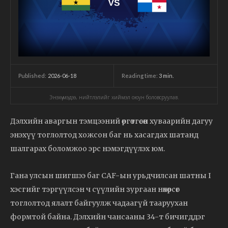
2026-06-18
Reading time:
3
min.
Published:
Энэхүү мэдээ, нийтлэлийг хиймэл оюун боловсруулав.
Дэлхийн аваргын тэмцээний өргөтгөсөн хуваарийн дагуу
энэхүү тоглолтод хожсон баг нь хасагдах шатанд
шалгарах боломжоо эрс нэмэгдүүлэх юм.
Гана улсын шигшээ баг CAF-ын урьдчилсан шатны I
хэсгийг тэргүүлсэн ч сүүлийн зургаан нөхөрсөг
тоглолтод ялалт байгуулж чадаагүй тааруухан
формтой байна. Дэлхийн чансааны 34-т бичигддэг