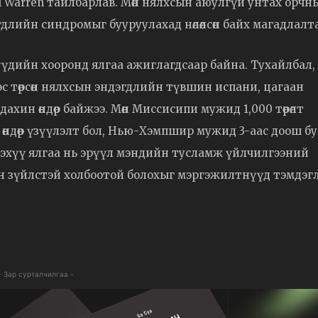
l Warren тайлбарлав. Мөн нялхсын аюулгүй унтах орчн
лийн синдромыг бууруулахад нөлөөлсөн байх магадлалт
гүүдийн хооронд ялгаа ажиглагдсаар байна. Тухайлбал,
эс төрсөн нялхсын эндэгдлийн түвшин испани, цагаан
ахин өндөр байжээ. Мөн Миссисипи мужид 1,000 төрөлт
н өндөр үзүүлэлт бол, Нью-Хэмпшир мужид 3-аас доош б
Энэхүү ялгаа нь эрүүл мэндийн тусламж үйлчилгээний
н зүйлстэй холбоотой болохыг мэргэжилтнүүд тэмдэгл
- Зар сурталчилгаа -