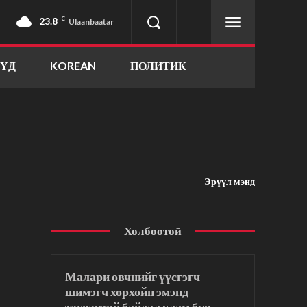
23.8
C
Ulaanbaatar
ҮҮД
KOREAN
ПОЛИТИК
Эрүүл мэнд
Холбоотой
Малари өвчнийг үүсгэгч
шимэгч хорхойн эмэнд
тэсвэртэй байдал улам бүр