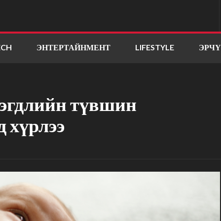
ECH
ЭНТЕРТАЙНМЕНТ
LIFESTYLE
ЭРЧ
эгдлийн түвшин
д хүрлээ