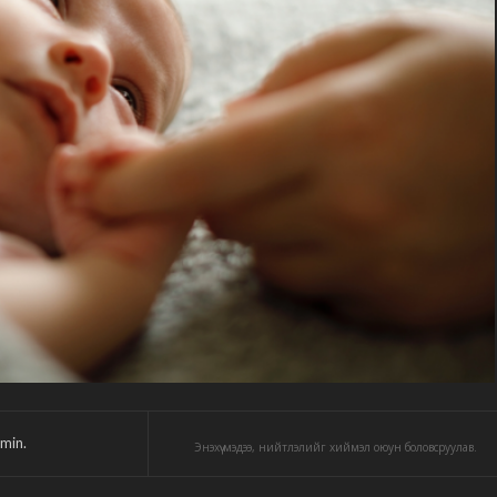
min.
Энэхүү мэдээ, нийтлэлийг хиймэл оюун боловсруулав.