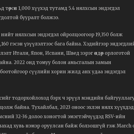
 төрсөн 1,000 хүүхэд тутамд 5.4 нялхсын эндэгдэл
гдолтой бууралт болжээ.
 нийт нялхсын эндэгдэл ойролцоогоор 19,350 болж
,160 гэсэн үзүүлэлтээс бага байна. Хэдийгээр эндэгдли
элт Итали, Япон, Испани, Швед зэрэг өндөр орлоготой
 байна. 2022 онд томуу болон амьсгалын замын
боотойгоор сүүлийн хорин жилд анх удаа эндэгдэл
йлсийг тодорхойлоход бэрх ч эрүүл мэндийн байгууллаг
олж байна. Тухайлбал, 2023 оноос эхлэн нялх хүүхдэд
мсний 32-36 долоо хоногтой эмэгтэйчүүдэд RSV-ийн
улахад хувь нэмэр оруулсан байж болзошгүй гэж March 