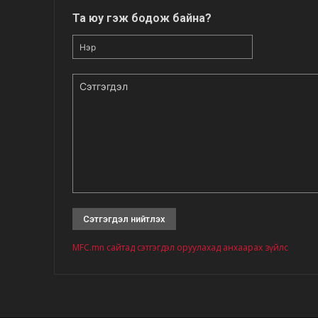
Та юу гэж бодож байна?
Нэр
Сэтгэгдэл
MFC.mn сайтад сэтгэгдэл оруулахад анхаарах зүйлс