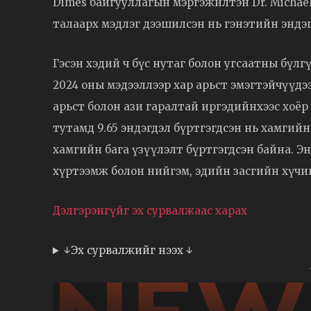
Dimes байгууллагын мэргэжилтэн Dr. Michae
талаарх мэдлэг дээшилсэн нь гэнэтийн эндэгд
Гэсэн хэдий ч бүс нутаг болон угсаатны бүл
2024 оны мэдээллээр хар арьст эмэгтэйчүүдэ
арьст болон ази гаралтай иргэдийнхээс хоёр д
тутамд 9.65 эндэгдэл бүртгэгдсэн нь хамгий
хамгийн бага үзүүлэлт бүртгэгдсэн байна. 
хүртээмж болон нийгэм, эдийн засгийн хүчи
Дэлгэрэнгүйг эх сурвалжаас харах
↓Эх сурвалжийг нээх ↓