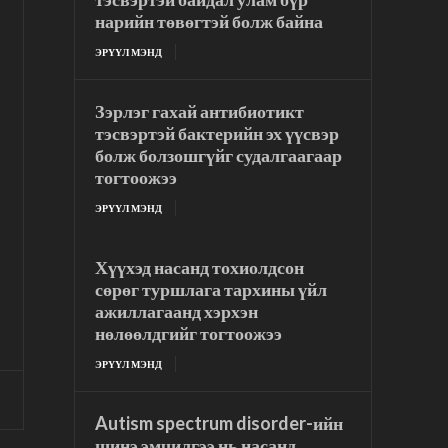
нарийн төвөгтэй болж байна
ЭРҮҮЛ МЭНД
Зэрлэг гахай антибиотикт
тэсвэртэй бактерийн эх үүсвэр
болж болзошгүйг судалгаагаар
тогтоожээ
ЭРҮҮЛ МЭНД
Хүүхэд насанд тохиолдсон
сөрөг туршлага тархины үйл
ажиллагаанд хэрхэн
нөлөөлдгийг тогтоожээ
ЭРҮҮЛ МЭНД
Autism spectrum disorder-ийн
шинэ эмчилгээ нь насанд