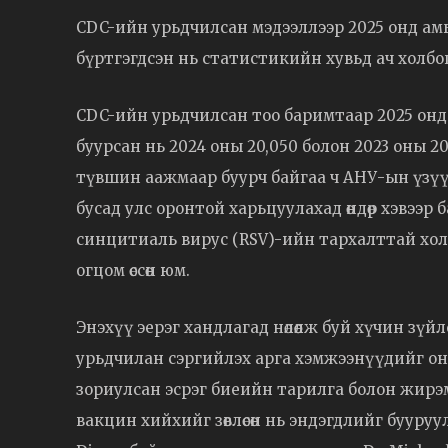
CDC-ийн урьдчилсан мэдээллээр 2025 онд амьд
бүртгэгдсэн нь статистикийн хувьд ач холбо
CDC-ийн урьдчилсан тоо баримтаар 2025 онд
буурсан нь 2024 оны 20,050 болон 2023 оны 20
түвшин аажмаар буурч байгаа ч АНУ-ын үзүүл
бусад улс оронтой харьцуулахад өндөр хэвээр
синцитиаль вирус (RSV)-ийн тархалттай хол
огцом өссөн юм.
Энэхүү эерэг хандлагад нөлөөлж буй хүчин зү
урьдчилан сэргийлэх арга хэмжээнүүдийг онц
зориулсан эсрэг биеийн тарилга болон жирэ
вакцин хийхийг зөвлөсөн нь эндэгдлийг бууру