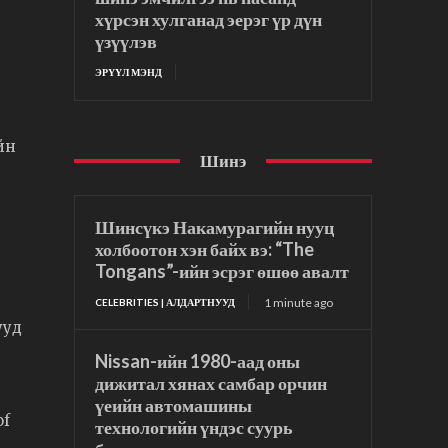
хүрсэн хулганад эерэг үр дүн
үзүүлэв
ЭРҮҮЛ МЭНД
йн
Шинэ
Шинсүкэ Накамурагийн нууц
холбоотон хэн байх вэ: “The
Tongans”-ийн эсрэг өшөө авалт
1 minute ago
CELEBRITIES | АЛДАРТНУУД
ууд
Nissan-ийн 1980-аад оны
дижитал хянах самбар орчин
үеийн автомашины
of
технологийн үндэс суурь