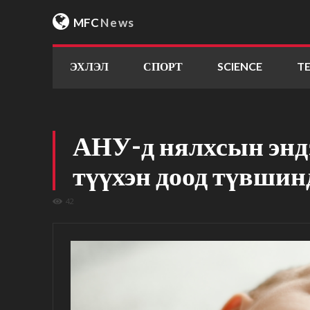
MFC
News
ЭХЛЭЛ
СПОРТ
SCIENCE
T
АНУ-д нялхсын энд
түүхэн доод түвшин
42