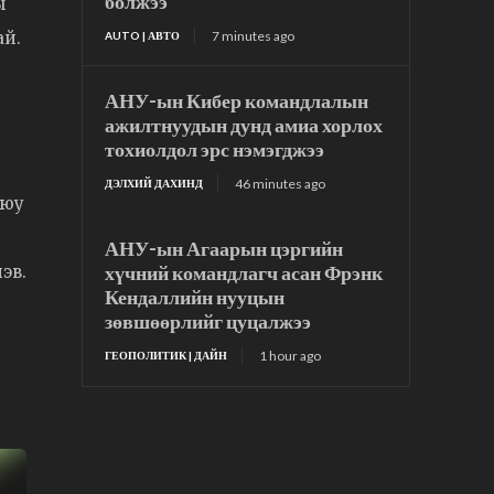
болжээ
ы
7 minutes ago
ай.
AUTO | АВТО
АНУ-ын Кибер командлалын
ажилтнуудын дунд амиа хорлох
тохиолдол эрс нэмэгджээ
46 minutes ago
ДЭЛХИЙ ДАХИНД
уюу
АНУ-ын Агаарын цэргийн
хүчний командлагч асан Фрэнк
эв.
Кендаллийн нууцын
зөвшөөрлийг цуцалжээ
1 hour ago
ГЕОПОЛИТИК | ДАЙН