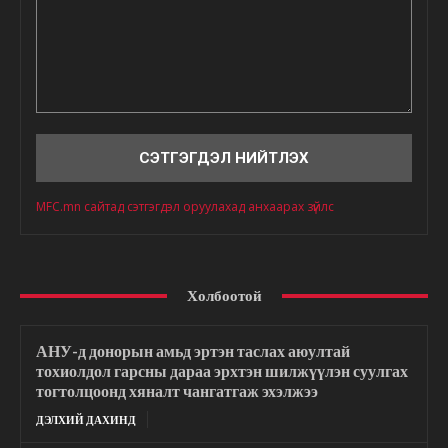
Сэтгэгдэл
MFC.mn сайтад сэтгэгдэл оруулахад анхаарах зүйлс
Холбоотой
АНУ-д донорын амьд эртэн таслах аюултай
тохиолдол гарсны дараа эрхтэн шилжүүлэн суулгах
тогтолцоонд хяналт чангатгаж эхэлжээ
ДЭЛХИЙ ДАХИНД