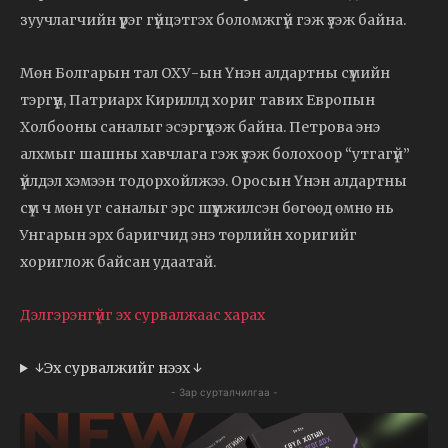
зуучлагчийн үүрэг гүйцэтгэх боломжгүй гэж үзэж байна.
Мөн Болгарын тал ОХУ-ын Үнэн алдартны сүмийн
тэргүүн, Патриарх Кириллд хориг тавих Европын
Холбооны саналыг эсэргүүцэж байна. Петрова энэ
алхмыг шашны хавчлага гэж үзэж болохоор “утгагүй”
үйлдэл хэмээн тодорхойлжээ. Оросын Үнэн алдартны
сүм ч мөн уг саналыг эрс шүүмжилсэн бөгөөд өмнө нь
Унгарын эрх баригчид энэ төрлийн хоригийг
хориглож байсан удаатай.
Дэлгэрэнгүйг эх сурвалжаас харах
↓Эх сурвалжийг нээх ↓
- Зар сурталчилгаа -