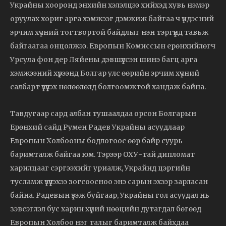
Украйны хооронд энхийн хэлэлцээ хийхэд хувь нэмэр
оруулах хориг арга хэмжээг дэмжиж байгаа ч үндэсний
эрчим хүчний тогтвортой байдлыг нэн тэргүүнд тавьж
байгаагаа онцолжээ. Европын Комиссын ерөнхийлөгч
Урсула фон дер Ляйены дэвшүүлсэн шинэ багц арга
хэмжээний хүрээнд Болгар улс өөрийн эрчим хүчний
салбарт үзүүлэх нөлөөлөлд болгоомжтой хандаж байна.
Тавдугаар сард албан тушаалдаа орсон Болгарын
Ерөнхий сайд Румен Радев Украйны асуудлаар
Европын Холбооны бодлогоос өөр байр суурь
баримталж байгаа юм. Тэрээр ОХУ-тай дипломат
харилцааг сэргээхийг уриалж, Украйнд цэргийн
тусламж үзүүлэхээ зогсоосноо энэ сарын эхээр зарласан
байна. Радевын үзэж буйгаар, Украйны гол асуудал нь
зэвсэглэл бус харин хүний нөөцийн дутагдал бөгөөд
Европын Холбоо нэг талыг баримталж байхдаа