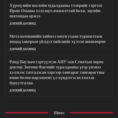
Хүрмүзийн хоолойн худалдааны тээврийг сэргээх
Иран-Оманы хэлэлцээ амжилттай болж, эцсийн
шатандаа оржээ
ДЭЛХИЙ ДАХИНД
Мета компанийн хиймэл оюун ухаан туршилтын
явцад хакерын үйлдэл хийснийг хүлээн зөвшөөрөв
ДЭЛХИЙ ДАХИНД
Ранд Паулын тэргүүлсэн АНУ-ын Сенатын хороо
доктор Энтони Фаучийг хуралдааны үеэр үнэнээ
хэлэхээс татгалзсан хэргээр тангараг тангарагтны
өмнө болон парламент үл хүндэтгэсэн хэмээн
буруутгалаа.
ДЭЛХИЙ ДАХИНД
Шинэ