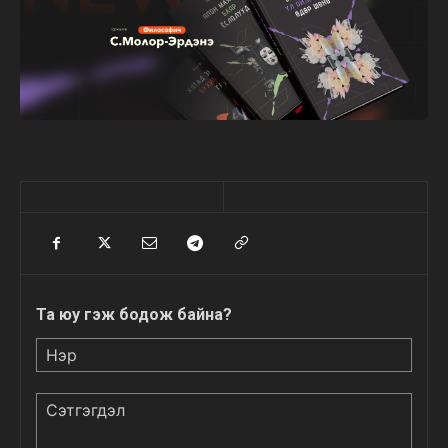
Та юу гэж бодож байна?
Нэр