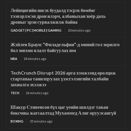
Лейпцигийн нисэх буудалд тэсрэх бөмбөг
тээвэрлэсэн дрон илэрч, албаныхан хоёр дахь
дроныг эрэн сурвалжилж байна
GADGET | PC | MOBILE | GAMING
20 minutes ago
Жэйлен Браун: “Филадельфия”-д миний гол зорилго
бол зөвхөн ялалт байгуулах юм
NBA
24 minutes ago
TechCrunch Disrupt 2026 арга хэмжээнд оролцож
стартапаа танилцуулах үзэсгэлэнгийн талбайн
захиалга эхэлжээ
TECH
26 minutes ago
Шакур Стивенсон бүх цаг үеийн шилдэг таван
боксчны жагсаалтад Мухаммед Алиг оруулсангүй
BOXING
35 minutes ago