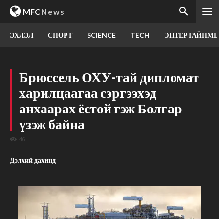
MFC
News
ЭХЛЭЛ
СПОРТ
SCIENCE
TECH
ЭНТЕРТАЙНМЕ
Брюссель ОХУ-тай дипломат
харилцаагаа сэргээхэд
анхаарах ёстой гэж Болгар
үзэж байна
46
Дэлхий дахинд