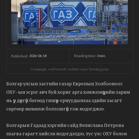
2026-06-18
Reading time:
3
min.
Published:
Энэхүү мэдээ, нийтлэлийг хиймэл оюун боловсруулав.
Болгар улсын засгийн газар Европын Холбооноос
ОХУ-ын эсрэг авч буй хориг арга хэмжээнүүдийн зарим
нь үр дүнгүй бөгөөд гишүүн орнуудынхаа эдийн засагт
сөргөөр нөлөөлж болзошгүй гэж мэдэгджээ.
Болгарын Гадаад хэргийн сайд Велислава Петрова
лхагва гарагт хийсэн мэдэгдэлдээ, тус улс ОХУ болон