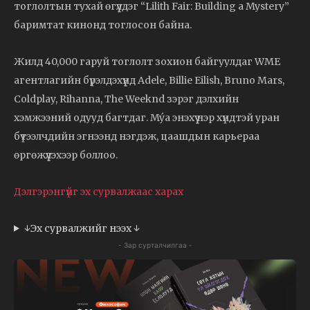
тоглолтын тухай өгүүлдэг “Lilith Fair: Building a Mystery”
баримтат кинонд тоглосон байна.
Жилд 40,000 гаруй тоглолт зохион байгуулдаг WME
агентлагийн бүрэлдэхүүнд Adele, Billie Eilish, Bruno Mars,
Coldplay, Rihanna, The Weeknd зэрэг дэлхийн
хэмжээний одууд багтдаг. Mýa энэхүү нэр хүндтэй уран
бүтээлчдийн эгнээнд нэгдэж, цаашдын карьераа
өргөжүүлэхээр боллоо.
Дэлгэрэнгүйг эх сурвалжаас харах
↓Эх сурвалжийг нээх ↓
- Зар сурталчилгаа -