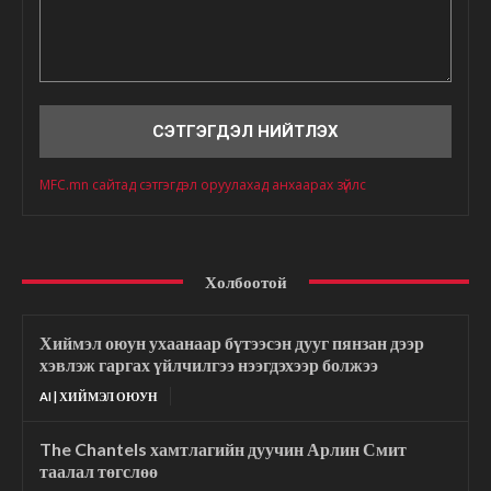
Сэтгэгдэл
MFC.mn сайтад сэтгэгдэл оруулахад анхаарах зүйлс
Холбоотой
Хиймэл оюун ухаанаар бүтээсэн дууг пянзан дээр
хэвлэж гаргах үйлчилгээ нээгдэхээр болжээ
AI | ХИЙМЭЛ ОЮУН
The Chantels хамтлагийн дуучин Арлин Смит
таалал төгслөө