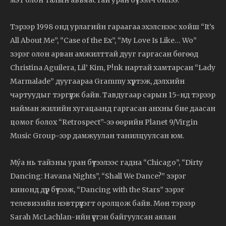
Тэрээр 1998 онд урлагийн гараагаа эхэлснээс хойш “It’s
All About Me”, “Case of the Ex”, “My Love Is Like… Wo”
зэрэг олон арван амжилттай дууг гаргасан бөгөөд
Christina Aguilera, Lil’ Kim, P!nk нартай хамтарсан “Lady
Marmalade” дуугаараа Grammy хүртэж, дэлхийн
чартуудыг тэргүүлж байв. Тавдугаар сарын 15-нд тэрээр
найман жилийн хугацаанд гаргасан анхны бие даасан
цомог болох “Retrospect”-ээ өөрийн Planet 9/Virgin
Music Group-ээр дамжуулан танилцуулсан юм.
Mýa нь тайзны уран бүтээлээс гадна “Chicago”, “Dirty
Dancing: Havana Nights”, “Shall We Dance?” зэрэг
кинонд дүр бүтээж, “Dancing with the Stars” зэрэг
телевизийн нэвтрүүлэгт оролцож байв. Мөн тэрээр
Sarah McLachlan-ийн үүсгэн байгуулсан аялан