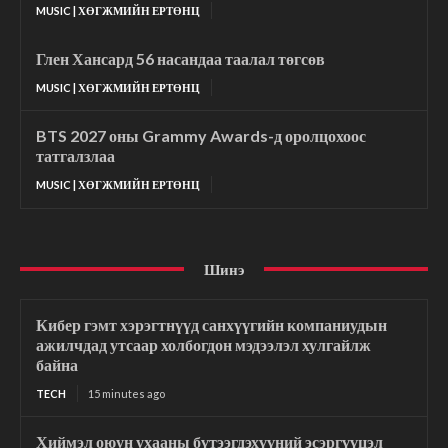
MUSIC | ХӨГЖМИЙН ЕРТӨНЦ
Глен Хансард 56 насандаа таалал төгсөв
MUSIC | ХӨГЖМИЙН ЕРТӨНЦ
BTS 2027 оны Grammy Awards-д оролцохоос
татгалзлаа
MUSIC | ХӨГЖМИЙН ЕРТӨНЦ
Шинэ
Кибер гэмт хэрэгтнүүд санхүүгийн компаниудын
ажилчдад утсаар холбогдон мэдээлэл хулгайлж
байна
TECH
15 minutes ago
Хиймэл оюун ухааны бүтээгдэхүүний эсэргүүцэл