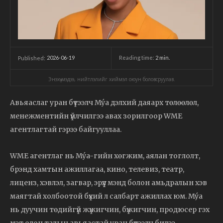
2026-06-19
Reading time:
2
min.
Published:
Энэхүү мэдээ, нийтлэлийг хиймэл оюун боловсруулав.
Авьяаслаг уран бүтээлч Mýa дэлхий даяарх төлөөлөл,
менежментийн үйлчилгээ авах зорилгоор WME
агентлагтай гэрээ байгууллаа.
WME агентлаг нь Mýa-гийн хөгжим, аялан тоглолт,
брэнд хамтын ажиллагаа, кино, телевиз, театр,
лиценз, хэвлэл, загвар, эрүүл мэнд болон амьдралын хэв
маягтай холбоотой бүхий л салбарт ажиллах юм. Mýa
нь дуучин төдийгүй жүжигчин, бүжигчин, продюсер гэх
мэт олон талын авьяастай уран бүтээлч билээ.