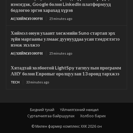
нэмэгдэж, Google болон LinkedIn платформууд
бодлогоо эргэн харахад хүрэв
AI | ХИЙМЭЛ ОЮУН
25 minutes ago
Хиймэл оюун ухаант хөгжмийн Suno стартап эрх
зүйн маргааны улмаас дуунууддаа усан тэмдэглэгээ
нэмж эхэлжээ
AI | ХИЙМЭЛ ОЮУН
25 minutes ago
Хятадтай холбоотой LightSpy тагнуулын программ
АНУ болон Европыг оролцуулан 13 оронд тархжээ
TECH
33 minutes ago
Бидний тухай
Үйлчилгээний нөхцөл
Сурталчилгаа байршуулах
Холбоо барих
© Милен фармер комплекс ХХК 2026 он