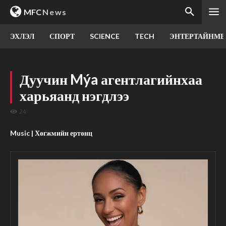
MFC
News
ЭХЛЭЛ
СПОРТ
SCIENCE
TECH
ЭНТЕРТАЙНМЕ
Дуучин Mýa агентлагийнхаа
харьяанд нэгдлээ
24
Music | Хөгжмийн ертөнц