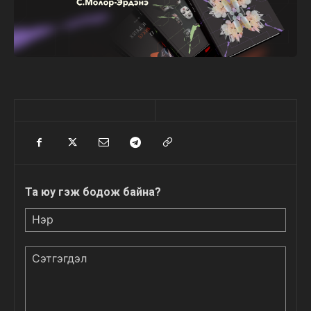
Та юу гэж бодож байна?
Нэр