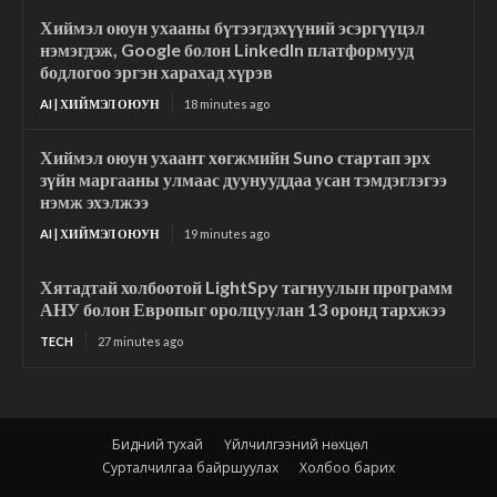
Хиймэл оюун ухааны бүтээгдэхүүний эсэргүүцэл
нэмэгдэж, Google болон LinkedIn платформууд
бодлогоо эргэн харахад хүрэв
AI | ХИЙМЭЛ ОЮУН
18 minutes ago
Хиймэл оюун ухаант хөгжмийн Suno стартап эрх
зүйн маргааны улмаас дуунууддаа усан тэмдэглэгээ
нэмж эхэлжээ
AI | ХИЙМЭЛ ОЮУН
19 minutes ago
Хятадтай холбоотой LightSpy тагнуулын программ
АНУ болон Европыг оролцуулан 13 оронд тархжээ
TECH
27 minutes ago
Бидний тухай
Үйлчилгээний нөхцөл
Сурталчилгаа байршуулах
Холбоо барих