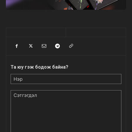
Та юу гэж бодож байна?
Нэр