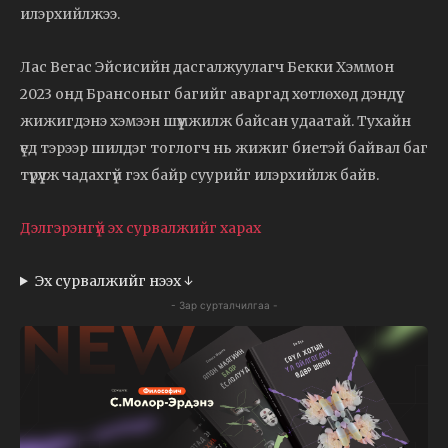
илэрхийлжээ.
Лас Вегас Эйсисийн дасгалжуулагч Бекки Хэммон
2023 онд Брансоныг багийг аваргад хөтлөхөд дэндүү
жижигдэнэ хэмээн шүүмжилж байсан удаатай. Тухайн
үед тэрээр шилдэг тоглогч нь жижиг биетэй байвал баг
түрүүлж чадахгүй гэх байр суурийг илэрхийлж байв.
Дэлгэрэнгүй эх сурвалжийг харах
Эх сурвалжийг нээх ↓
- Зар сурталчилгаа -