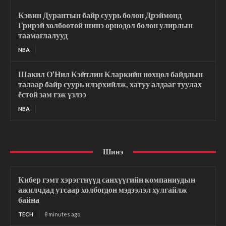
Кэвин Дурантын байр суурь болон Дрэймонд
Грирэй холбоотой шинэ өрнөдөл болон улирлын
таамаглалууд
NBA
Шакил О’Нил Кэйтлин Кларкийн нөхцөл байдлын
талаар байр суурь илэрхийлж, хатуу алдааг туулах
ёстой зам гэж үзлээ
NBA
Шинэ
Кибер гэмт хэрэгтнүүд санхүүгийн компаниудын
ажилчдад утсаар холбогдон мэдээлэл хулгайлж
байна
TECH
8 minutes ago