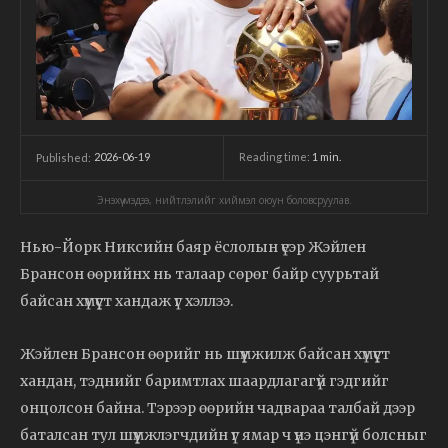
2026-06-19
Reading time:
1
min.
Published:
Энэхүү мэдээ, нийтлэлийг хиймэл оюун боловсруулав.
Нью-Йорк Никсийн баяр ёслолын үеэр Жэйлен
Брансон өөрийнх нь талаар сөрөг байр суурьтай
байсан хүмүүст хандаж үг хэллээ.
Жэйлен Брансон өөрийг нь шүүмжилж байсан хүмүүст
хандан, тэднийг баримтлах шаардлагагүй гэдгийг
онцолсон байна. Тэрээр өөрийн чадвараа талбай дээр
баталсан тул шүүмжлэгчдийн үг ямар ч үнэ цэнгүй болсныг