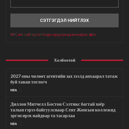
Сэтгэгдэл
MFC.mn сайтад сэтгэгдэл оруулахад анхаарах зүйлс
Холбоотой
2027 оны чөлөөт агентийн зах зээлд анхаарал татаж
буй таван тоглогч
NBA
Диллон Митчелл Бостон Сэлтикс багтай хоёр
талын гэрээ байгуулснаар Сент Жонсын коллежид
эргэн ирэх найдвар та тасарлаа
NBA