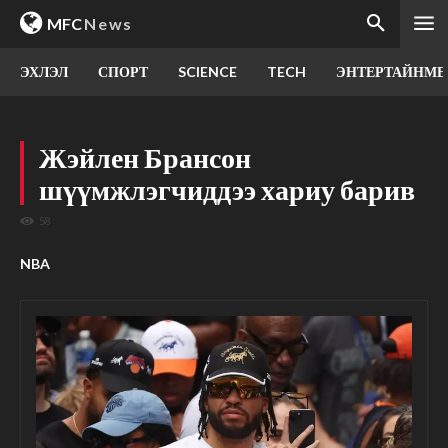
MFC
News
ЭХЛЭЛ
СПОРТ
SCIENCE
TECH
ЭНТЕРТАЙНМЕ
Жэйлен Брансон
шүүмжлэгчиддээ хариу барив
58
NBA