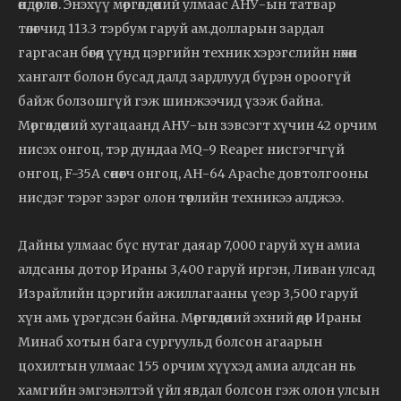
өндөрлөв. Энэхүү мөргөлдөөний улмаас АНУ-ын татвар
төлөгчид 113.3 тэрбум гаруй ам.долларын зардал
гаргасан бөгөөд үүнд цэргийн техник хэрэгслийн нөхөн
хангалт болон бусад далд зардлууд бүрэн ороогүй
байж болзошгүй гэж шинжээчид үзэж байна.
Мөргөлдөөний хугацаанд АНУ-ын зэвсэгт хүчин 42 орчим
нисэх онгоц, тэр дундаа MQ-9 Reaper нисгэгчгүй
онгоц, F-35A сөнөөгч онгоц, AH-64 Apache довтолгооны
нисдэг тэрэг зэрэг олон төрлийн техникээ алджээ.
Дайны улмаас бүс нутаг даяар 7,000 гаруй хүн амиа
алдсаны дотор Ираны 3,400 гаруй иргэн, Ливан улсад
Израйлийн цэргийн ажиллагааны үеэр 3,500 гаруй
хүн амь үрэгдсэн байна. Мөргөлдөөний эхний өдөр Ираны
Минаб хотын бага сургуульд болсон агаарын
цохилтын улмаас 155 орчим хүүхэд амиа алдсан нь
хамгийн эмгэнэлтэй үйл явдал болсон гэж олон улсын