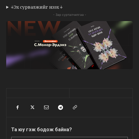
↓Эх сурвалжийг нээх ↓
- Зар сурталчилгаа -
Та юу гэж бодож байна?