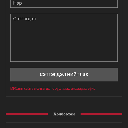
Нэр
Сэтгэгдэл
MFC.mn сайтад сэтгэгдэл оруулахад анхаарах зүйлс
Холбоотой