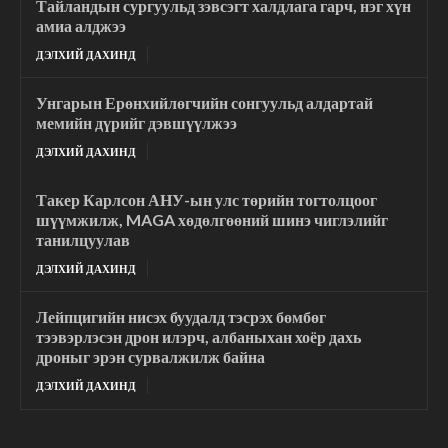
Тайландын сургуульд зэвсэгт халдлага гарч, нэг хүн
амиа алджээ
ДЭЛХИЙ ДАХИНД
Унгарын Ерөнхийлөгчийн сонгуульд алдартай
мемийн дүрийг дэвшүүлжээ
ДЭЛХИЙ ДАХИНД
Такер Карлсон АНУ-ын улс төрийн тогтолцоог
шүүмжилж, MAGA хөдөлгөөний шинэ чиглэлийг
танилцуулав
ДЭЛХИЙ ДАХИНД
Лейпцигийн нисэх буудалд тэсрэх бөмбөг
тээвэрлэсэн дрон илэрч, албаныхан хоёр дахь
дроныг эрэн сурвалжилж байна
ДЭЛХИЙ ДАХИНД