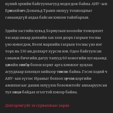
хүний эрхийн байгууллагууд мэдэгдэж байна. АНУ-ын
Ерөнхийлөгч Дональд Трамп энэхүү тохиолдлыг
санаандгүй алдаа байсан хэмээн тайлбарлав.
Эдийн засгийн хувьд Хормузын хоолойн тээвэрлэлт
тасалдсанаар дэлхийн зах зээл дээрх газрын тосны
үнэ нэмэгдэж, Brent маркийн газрын тосны үнэ нэг
торх нь 130 ам.долларт хүрсэн юм. Одоо байгуулсан
санамж бичгийн дагуу талууд 60 хоногийн хугацаанд
цөмийн хөтөлбөр болон хориг арга хэмжээг цуцлах
асуудлаар хэлэлцээ хийхээр төлөвлөж байна. Гэсэн хэдий ч
АНУ-ын зүгээс Ираныг болзол зөрчвөл цэргийн
ажиллагааг дахин эхлүүлэх боломжтойг анхааруулсан
тул нөхцөл байдал эгзэгтэй хэвээр байна.
Дэлгэрэнгүйг эх сурвалжаас харах