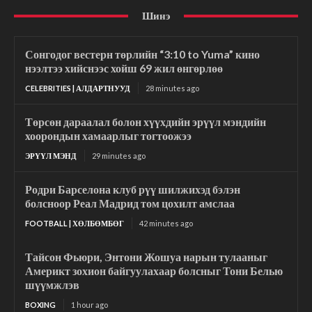
Шинэ
Сонгодог вестерн төрлийн “3:10 to Yuma” кино
нээлтээ хийснээс хойш 69 жил өнгөрлөө
CELEBRITIES | АЛДАРТНУУД
28 minutes ago
Төрсөн дараалал болон хүүхдийн эрүүл мэндийн
хоорондын хамаарлыг тогтоожээ
ЭРҮҮЛ МЭНД
29 minutes ago
Родри Барселона клуб рүү шилжихэд бэлэн
болсноор Реал Мадрид том цохилт амслаа
FOOTBALL | ХӨЛБӨМБӨГ
42 minutes ago
Тайсон Фьюри, Энтони Жошуа нарын тулааныг
Америкт зохион байгуулахаар болсныг Тони Белью
шүүмжлэв
BOXING
1 hour ago