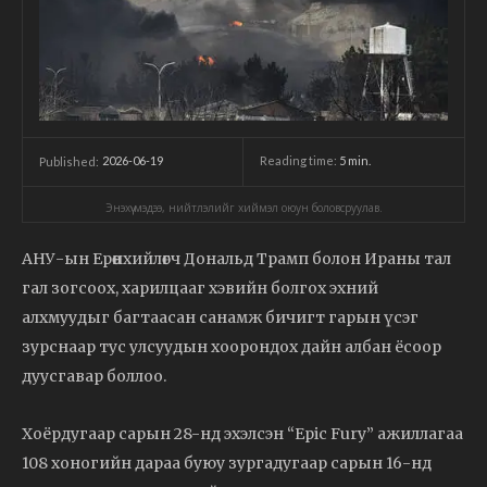
2026-06-19
Reading time:
5
min.
Published:
Энэхүү мэдээ, нийтлэлийг хиймэл оюун боловсруулав.
АНУ-ын Ерөнхийлөгч Дональд Трамп болон Ираны тал
гал зогсоох, харилцааг хэвийн болгох эхний
алхмуудыг багтаасан санамж бичигт гарын үсэг
зурснаар тус улсуудын хоорондох дайн албан ёсоор
дуусгавар боллоо.
Хоёрдугаар сарын 28-нд эхэлсэн “Epic Fury” ажиллагаа
108 хоногийн дараа буюу зургадугаар сарын 16-нд