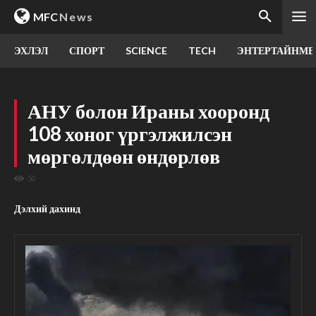
MFC
News
ЭХЛЭЛ
СПОРТ
SCIENCE
TECH
ЭНТЕРТАЙНМЕ
АНУ болон Ираны хооронд
108 хоног үргэлжилсэн
мөргөлдөөн өндөрлөв
50
Дэлхий дахинд