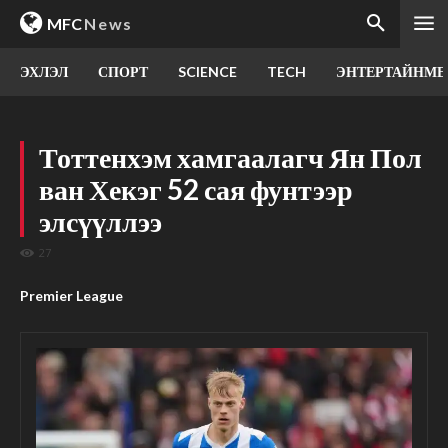
MFC
News
ЭХЛЭЛ
СПОРТ
SCIENCE
TECH
ЭНТЕРТАЙНМЕ
Тоттенхэм хамгаалагч Ян Пол
ван Хекэг 52 сая фунтээр
элсүүллээ
27
Premier League