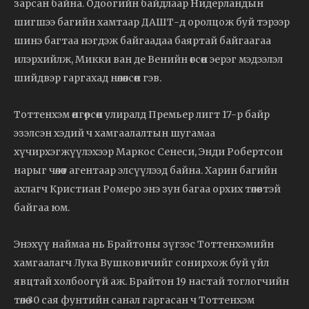
зарсан байна. Одоогийн байдлаар Нидерландын
шигшээ багийн хамтаар ДАШТ-д оролцож буй тэрээр
шинэ багтаа нэгдэж байгаадаа баяртай байгаагаа
илэрхийлж, Микки ван де Венийн өгсөн эерэг мэдээлэл
шийдвэр гаргахад нөлөөлсөн гэв.
Тоттенхэм өнгөрсөн улиралд Премьер лигт 17-р байр
эзэлсэн хэдий ч хамгаалалтын шугамаа
хүчирхэгжүүлэхээр Маркос Сенеси, Энди Робертсон
нарыг чөлөөт агентаар элсүүлээд байна. Харин багийн
ахлагч Кристиан Ромеро энэ зун багаа орхих төлөвтэй
байгаа юм.
Энэхүү наймаа нь Брайтоны зүгээс Тоттенхэмийн
хамгаалагч Лука Вушковичийг сонирхож буй үйл
явцтай холбоогүй аж. Брайтон 19 настай тоглогчийн
төлөө 30 сая фунтийн санал гаргасан ч Тоттенхэм