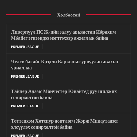
Холбоотой
Ливерпүүл ПСЖ-ийн залуу авьяастан Ибрахим
Мбайег эгнээндээ нэгтгэхээр ажиллаж байна
PREMIER LEAGUE
Челси багийг Брэдли Барколыг урвуулан авахыг
уриаллаа
PREMIER LEAGUE
Тайлер Адамс Манчестер Юнайтед руу шилжих
сонирхолтой байна
PREMIER LEAGUE
Тоттенхэм Хотспур довтлогч Жорж Микаутадзег
элсүүлэх сонирхолтой байна
PREMIER LEAGUE