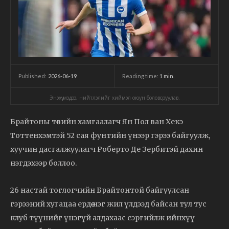
2026-06-19
Reading time:
1
min.
Published:
Энэхүү мэдээ, нийтлэлийг хиймэл оюун боловсруулав.
Брайтоны төвийн хамгаалагч Ян Пол ван Хекэ
Тоттенхэмтэй 52 сая фунтийн үнээр гэрээ байгуулж,
хуучин дасгалжуулагч Роберто Де Зербитэй дахин
нэгдэхээр боллоо.
26 настай тоглогчийн Брайтонтой байгуулсан
гэрээний хугацаа ердөө нэг жил үлдээд байсан тул тус
клуб түүнийг үнэгүй алдахаас сэргийлж ийнхүү