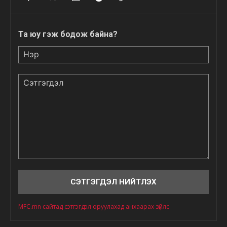
Та юу гэж бодож байна?
Нэр
Сэтгэгдэл
MFC.mn сайтад сэтгэгдэл оруулахад анхаарах зүйлс