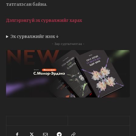
татгалзсан байна.
Дэлгэрэнгүй эх сурвалжийг харах
Эх сурвалжийг нээх ↓
- Зар сурталчилгаа -