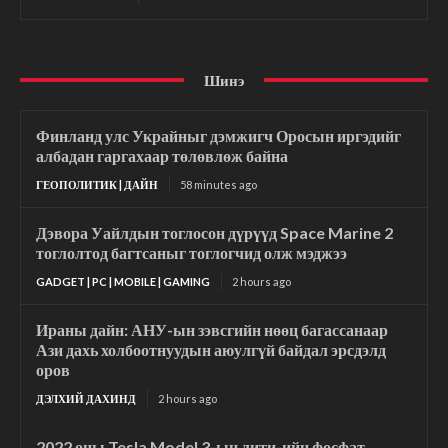
Шинэ
Финланд улс Украйныг дэмжигч Оросын иргэдийг
албадан гаргахаар төлөвлөж байна
ГЕОПОЛИТИК | ДАЙН
58 minutes ago
Дэвора Уайлдын тоглосон дүрүүд Space Marine 2
тоглолтод багтсаныг тоглогчид олж мэджээ
GADGET | PC | MOBILE | GAMING
2 hours ago
Ираны дайн: АНУ-ын зэвсгийн нөөц багассанаар
Ази дахь холбоотнуудын аюулгүй байдал эрсдэлд
оров
ДЭЛХИЙ ДАХИНД
2 hours ago
2022 оны Tesla Model 3-ын лити-ийн фосфат